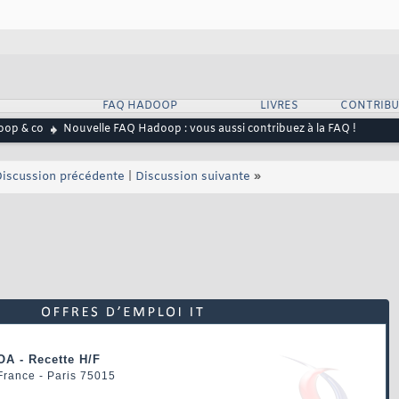
FAQ HADOOP
LIVRES
CONTRIBU
op & co
Nouvelle FAQ Hadoop : vous aussi contribuez à la FAQ !
iscussion précédente
|
Discussion suivante
»
OA - Recette H/F
 France - Paris 75015