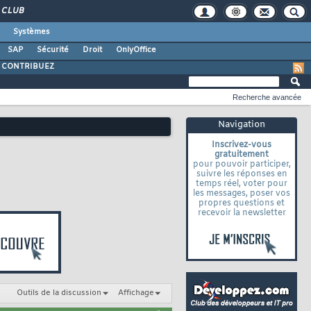
CLUB
Systèmes
SAP
Sécurité
Droit
OnlyOffice
CONTRIBUEZ
Recherche avancée
Navigation
Inscrivez-vous
gratuitement
pour pouvoir participer,
suivre les réponses en
temps réel, voter pour
les messages, poser vos
propres questions et
recevoir la newsletter
Outils de la discussion
Affichage