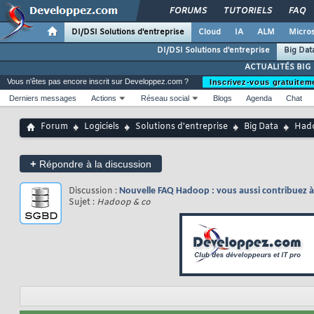
FORUMS
TUTORIELS
FAQ
DI/DSI Solutions d'entreprise
Cloud
IA
ALM
Micros
DI/DSI Solutions d'entreprise
Big Dat
ACTUALITÉS BIG
Vous n'êtes pas encore inscrit sur Developpez.com ?
Inscrivez-vous gratuitem
Derniers messages
Actions
Réseau social
Blogs
Agenda
Chat
Forum
Logiciels
Solutions d'entreprise
Big Data
Hado
+
Répondre à la discussion
Discussion :
Nouvelle FAQ Hadoop : vous aussi contribuez à 
Sujet :
Hadoop & co