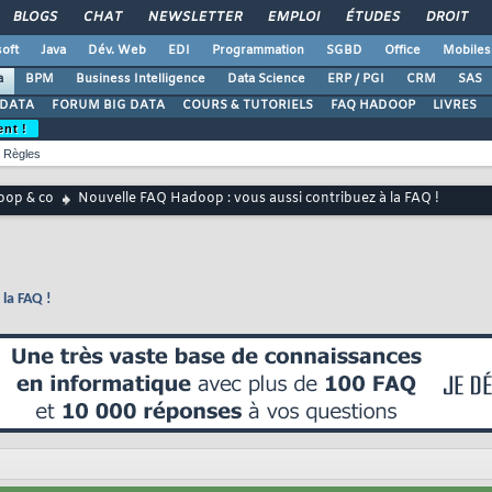
BLOGS
CHAT
NEWSLETTER
EMPLOI
ÉTUDES
DROIT
oft
Java
Dév. Web
EDI
Programmation
SGBD
Office
Mobiles
a
BPM
Business Intelligence
Data Science
ERP / PGI
CRM
SAS
 DATA
FORUM BIG DATA
COURS & TUTORIELS
FAQ HADOOP
LIVRES
ent !
Règles
op & co
Nouvelle FAQ Hadoop : vous aussi contribuez à la FAQ !
la FAQ !