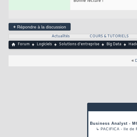
Bonne lecture !
+
Répondre à la discussion
Actualités
COURS & TUTORIELS
Forum
Logiciels
Solutions d'entreprise
Big Data
Hado
«
D
Business Analyst - M
↳
PACIFICA
- Ile de