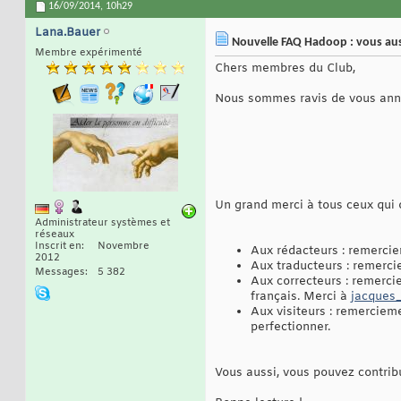
16/09/2014,
10h29
Lana.Bauer
Nouvelle FAQ Hadoop : vous auss
Membre expérimenté
Chers membres du Club,
Nous sommes ravis de vous anno
Un grand merci à tous ceux qui o
Administrateur systèmes et
réseaux
Inscrit en
Novembre
Aux rédacteurs : remercie
2012
Aux traducteurs : remerci
Messages
5 382
Aux correcteurs : remerc
français. Merci à
jacques
Aux visiteurs : remercieme
perfectionner.
Vous aussi, vous pouvez contri