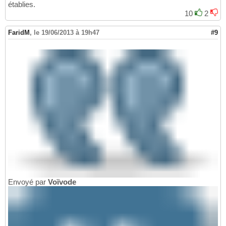
établies.
10
2
FaridM
,
le 19/06/2013 à 19h47
#9
Envoyé par
Voïvode