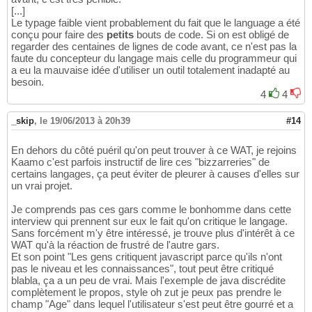
[...]
Le typage faible vient probablement du fait que le language a été
conçu pour faire des
petits
bouts de code. Si on est obligé de
regarder des centaines de lignes de code avant, ce n'est pas la
faute du concepteur du langage mais celle du programmeur qui
a eu la mauvaise idée d'utiliser un outil totalement inadapté au
besoin.
4
4
_skip
,
le 19/06/2013 à 20h39
#14
En dehors du côté puéril qu'on peut trouver à ce WAT, je rejoins
Kaamo c'est parfois instructif de lire ces "bizzarreries" de
certains langages, ça peut éviter de pleurer à causes d'elles sur
un vrai projet.
Je comprends pas ces gars comme le bonhomme dans cette
interview qui prennent sur eux le fait qu'on critique le langage.
Sans forcément m'y être intéressé, je trouve plus d'intérêt à ce
WAT qu'à la réaction de frustré de l'autre gars.
Et son point "Les gens critiquent javascript parce qu'ils n'ont
pas le niveau et les connaissances", tout peut être critiqué
blabla, ça a un peu de vrai. Mais l'exemple de java discrédite
complètement le propos, style oh zut je peux pas prendre le
champ "Age" dans lequel l'utilisateur s'est peut être gourré et a