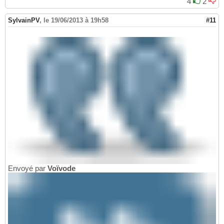
4
2
MaSousClass.
prototype
 = 
new
 MaClass;
14
SylvainPV
,
le 19/06/2013 à 19h58
#11
Envoyé par
Voïvode