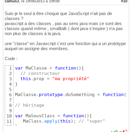
camus3
,
le 19/06/2013 à 19h58
#10
Suis-je le seul à être choqué que JavaScript n'ait pas de
classes ?
javascript a des classes , pas au sens java mais ce sont des
classes quand même , smalltalk ( dont java s'inspire ) n'a pas
non plus de classes à la java.
une "classe" en Javascript c'est une fonction qui a un prototype
auquel on assigne des membres.
Code :
var
 MaClasse = 
function
(
)
{
1
// constructeur
2
this
.prop = 
"ma propriété"
3
}
4
5
MaClasse.
prototype
.doSomething = 
function
(
)
{
6
7
// héritage
8
9
var
 MaSousClass = 
function
(
)
{
10
   MaClass.
apply
(
this
)
; 
// "super"
11
}
12
13