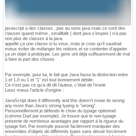
javascript a des classes , pas au sens java mais ce sont des
classes quand même , smalltalk ( dont java s'inspire ) n'a pas
non plus de classes à la java.
appelle ça une classe si tu veux, mais je crois qu'il vaudrait
mieux éviter de mélanger les notions et se contenter d'appeler
ça un objet à prototype. Les gens ont déjà suffisamment de mal
à faire la part des choses
Par exemple, pour lui, le fait que Java fasse la distinction entre
1 et 1.0 ou 1 et "1" est tout bonnement débile.
Ce n'est pas ce qu'a dit dit l'auteur, c'était de l'ironie
Lisez mieux l'article d'origine :
JavaScript does it differently and this doesn't mean its wrong
any more than Java's strong typing is "wrong".
Personnellement je défends le choix du typage optionnel
(comme Dart par exemple). Je trouve que le non-typage
présente de nombreux avantages par rapport à la rigueur du
typage fort. Par exemple pouvoir facilement manipuler des
ensembles d'objets de différents types sans devoir forcément