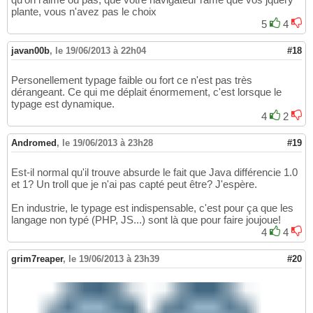
plante, vous n'avez pas le choix
5
4
javan00b
,
le 19/06/2013 à 22h04
#18
Personellement typage faible ou fort ce n'est pas très
dérangeant. Ce qui me déplait énormement, c'est lorsque le
typage est dynamique.
4
2
Andromed
,
le 19/06/2013 à 23h28
#19
Est-il normal qu'il trouve absurde le fait que Java différencie 1.0
et 1? Un troll que je n'ai pas capté peut être? J'espère.
En industrie, le typage est indispensable, c'est pour ça que les
langage non typé (PHP, JS...) sont là que pour faire joujoue!
4
4
grim7reaper
,
le 19/06/2013 à 23h39
#20