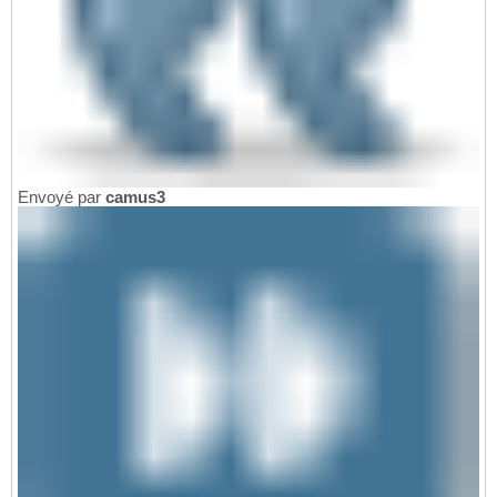
Envoyé par
camus3