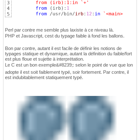
        from (irb):1:in `+'
3
from
(
irb
)
:
1
4
from
 /usr/bin/
irb
:
12
:
in
`<main>
5
Perl par contre me semble plus laxiste à ce niveau là.
PHP et Javascript, cest du typage faible à fond les ballons.
Bon par contre, autant il est facile de définir les notions de
typages statique et dynamique, autant la définition du faible/fort
est plus floue et sujette à interprétation.
Le C est un bon exemple&#8239;: selon le point de vue que lon
adopte il est soit faiblement typé, soir fortement. Par contre, il
est indubitablement statiquement typé.