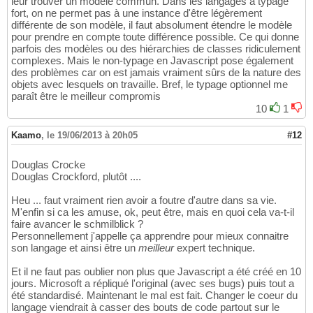
leur trouver un modèle commun. Dans les langages à typage
fort, on ne permet pas à une instance d'être légèrement
différente de son modèle, il faut absolument étendre le modèle
pour prendre en compte toute différence possible. Ce qui donne
parfois des modèles ou des hiérarchies de classes ridiculement
complexes. Mais le non-typage en Javascript pose également
des problèmes car on est jamais vraiment sûrs de la nature des
objets avec lesquels on travaille. Bref, le typage optionnel me
paraît être le meilleur compromis
10
1
Kaamo
,
le 19/06/2013 à 20h05
#12
Douglas Crocke
Douglas Crockford, plutôt ....
Heu ... faut vraiment rien avoir a foutre d'autre dans sa vie.
M'enfin si ca les amuse, ok, peut être, mais en quoi cela va-t-il
faire avancer le schmilblick ?
Personnellement j'appelle ça apprendre pour mieux connaitre
son langage et ainsi être un
meilleur
expert technique.
Et il ne faut pas oublier non plus que Javascript a été créé en 10
jours. Microsoft a répliqué l'original (avec ses bugs) puis tout a
été standardisé. Maintenant le mal est fait. Changer le coeur du
langage viendrait à casser des bouts de code partout sur le