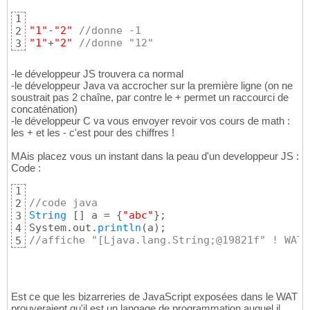
1
"1"
-
"2"
//donne -1
2
"1"
+
"2"
//donne "12"
3
-le développeur JS trouvera ca normal
-le développeur Java va accrocher sur la première ligne (on ne
soustrait pas 2 chaîne, par contre le + permet un raccourci de
concaténation)
-le développeur C va vous envoyer revoir vos cours de math :
les + et les - c'est pour des chiffres !
MAis placez vous un instant dans la peau d'un developpeur JS :
Code :
1
//code java
2
String
[
]
 a = 
{
"abc"
}
;

3
System.out.
println
(
a
)
4
//affiche "[Ljava.lang.String;@19821f" ! WAT 
5
Est ce que les bizarreries de JavaScript exposées dans le WAT
prouveraient qu'il est un langage de programmation auquel il