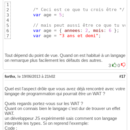
1
/* Ceci est ce que tu crois être */
2
var
 age = 
5
;

3
4
// mais peut aussi être ce que tu vou
5
var
 age = 
{
annees
: 
2
, 
mois
: 
6
}
;

6
var
 age = 
"3 ans et demi"
;
7
Tout dépend du point de vue. Quand on est habitué à un langage
on remarque plus facilement les défauts des autres.
3
0
forthx
,
le 19/06/2013 à 21h02
#17
Quel est l'aspect drôle que vous avez déjà rencontré avec votre
langage de programmation qui pourrait être un WAT ?
Quels regards portez-vous sur les WAT ?
Quant on connais bien le langage c'est dur de trouver un effet
WAT.
un développeur JS expérimenté sais comment son langage
interprète les types. Si on reprend l'exemple:
Code :