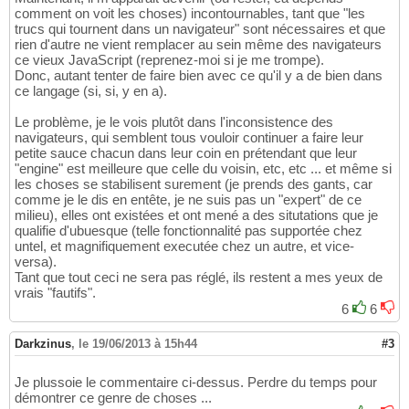
comment on voit les choses) incontournables, tant que "les
trucs qui tournent dans un navigateur" sont nécessaires et que
rien d'autre ne vient remplacer au sein même des navigateurs
ce vieux JavaScript (reprenez-moi si je me trompe).
Donc, autant tenter de faire bien avec ce qu'il y a de bien dans
ce langage (si, si, y en a).
Le problème, je le vois plutôt dans l'inconsistence des
navigateurs, qui semblent tous vouloir continuer a faire leur
petite sauce chacun dans leur coin en prétendant que leur
"engine" est meilleure que celle du voisin, etc, etc ... et même si
les choses se stabilisent surement (je prends des gants, car
comme je le dis en entête, je ne suis pas un "expert" de ce
milieu), elles ont existées et ont mené a des situtations que je
qualifie d'ubuesque (telle fonctionnalité pas supportée chez
untel, et magnifiquement executée chez un autre, et vice-
versa).
Tant que tout ceci ne sera pas réglé, ils restent a mes yeux de
vrais "fautifs".
6
6
Darkzinus
,
le 19/06/2013 à 15h44
#3
Je plussoie le commentaire ci-dessus. Perdre du temps pour
démontrer ce genre de choses ...