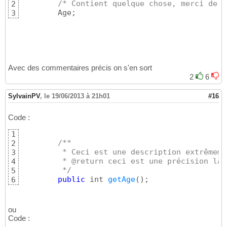
/* Contient quelque chose, merci de f
2
	Age;
3
Avec des commentaires précis on s'en sort
2
6
SylvainPV
,
le 19/06/2013 à 21h01
#16
Code :
1
/**
2
	 * Ceci est une description extrêmem
3
	 * @return ceci est une précision là
4
	 */
5
public
 int 
getAge
(
)
;
6
ou
Code :