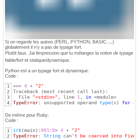
Si on regarde les autres (PERL, PYTHON, BASIC, ...)
globalement il n'y a pas de typage fort.
Plutôt faux. Jai limpression que tu mélanges la notion de typage
faible/fort et statique/dynamique.
Python est a un typage fort et dynamique.
Code :
>>> 
4
 + 
"2"
1
Traceback 
(
most recent call last
)
:

2
  File 
"<stdin>"
, line 
1
, 
in
3
TypeError
: unsupported operand 
type
(
s
)
for
 +:
4
De même pour Ruby:
Code :
irb
(
main
)
:
001
:
0
> 
4
 + 
"2"
1
TypeError
: 
String
 can
't be coerced into Fixnu
2