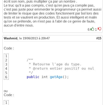
écrit son nom, puis multiplier ça par un nombre .
Le truc qu'il a pas compris, c'est qu'en java ça compile pas,
c'est pas juste pour emmerder le programmeur ça permet aussi
de limiter le risque que des codes fonctionnent par bol lors des
tests et se vautrent en production. Et aussi intelligent et malin
qu'on se prétende, on n'est pas à l'abri de ce genre de faute,
aucun d'entre nous.
6
1
Washmid
,
le 19/06/2013 à 20h47
#15
Code :
1
/**
2
	 * Retourne l'age du type.
3
	 * @return entier positif ou nul
4
	 */
5
public
 int 
getAge
(
)
;
6
ou
Code :
1