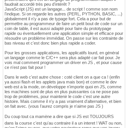
faudrait accordé très peu d'intérêt ?
JavaScript (JS) est un langage... de script ! comme son nom
l'indique. Si on regarde les autres (PERL, PYTHON, BASIC, ...)
globalement il n'y a pas de typage fort. Cela a pour but de
permettre au programmeur de faire un petit bout de code sur un
coin de table, il est aussi adapté pour faire du prototypage
rapide ou éventuellement une application simple et efficace pour
résoudre un problème immédiat. On passe sur les contrainte de
bas niveau et c'est donc bien plus rapide a coder.
Pour les grosses applications, les applicatifs lourd, en général
un langage comme le C/C++ sera plus adapté car fait pour. Je
vois mal comment programmer un driver en JS , et pour cause
ce n'est pas fait pour !
Dans le web c'est autre chose : coté client on a que ca ! (enfin
ya aussi flash et les applets java mais bon) et comme le dev
web est a la mode, on développe n'importe quoi en JS, comme
les machines sont de plus en plus puissantes ca ne pose pas
trop de problèmes, pour maintenir le code c'est une autre
histoire. Mais comme il n'y a pas vraiment d'alternative, et bien
on fait avec. (vous l'aurez compris je n'aime pas JS )
Du coup tout ca mamène a dire que si JS est TOUJOURS
dans la course c'est qu'au contraire il a un interet ! WAT ou non,
qu'on l'aime ou pas, que votre navigateur rame que vos jquery