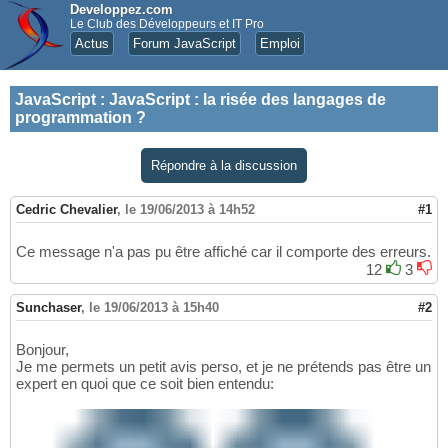
Developpez.com
Le Club des Développeurs et IT Pro
Actus
Forum JavaScript
Emploi
JavaScript
:
JavaScript : la risée des langages de
programmation ?
Répondre à la discussion
Cedric Chevalier
,
le 19/06/2013 à 14h52
#1
Ce message n'a pas pu être affiché car il comporte des erreurs.
12
3
Sunchaser
,
le 19/06/2013 à 15h40
#2
Bonjour,
Je me permets un petit avis perso, et je ne prétends pas être un
expert en quoi que ce soit bien entendu: