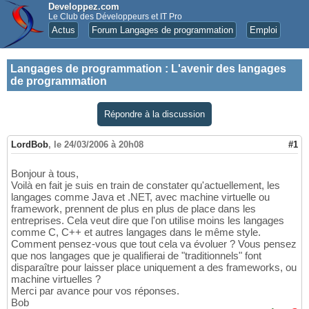
Developpez.com
Le Club des Développeurs et IT Pro
Actus
Forum Langages de programmation
Emploi
Langages de programmation
:
L'avenir des langages
de programmation
Répondre à la discussion
LordBob
,
le 24/03/2006 à 20h08
#1
Bonjour à tous,
Voilà en fait je suis en train de constater qu'actuellement, les
langages comme Java et .NET, avec machine virtuelle ou
framework, prennent de plus en plus de place dans les
entreprises. Cela veut dire que l'on utilise moins les langages
comme C, C++ et autres langages dans le même style.
Comment pensez-vous que tout cela va évoluer ? Vous pensez
que nos langages que je qualifierai de "traditionnels" font
disparaître pour laisser place uniquement a des frameworks, ou
machine virtuelles ?
Merci par avance pour vos réponses.
Bob