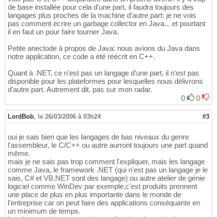
de base installée pour cela d'une part, il faudra toujours des
langages plus proches de la machine d'autre part: je ne vois
pas comment écrire un garbage collector en Java... et pourtant
il en faut un pour faire tourner Java.
Petite anectode à propos de Java: nous avions du Java dans
notre application, ce code a été réécrit en C++.
Quant à .NET, ce n'est pas un langage d'une part, il n'est pas
disponible pour les plateformes pour lesquelles nous délivrons
d'autre part. Autrement dit, pas sur mon radar.
0
0
LordBob
,
le 26/03/2006 à 03h24
#3
oui je sais bien que les langages de bas niveaux du genre
l'assembleur, le C/C++ ou autre aurront toujours une part quand
même.
mais je ne sais pas trop comment l'expliquer, mais les langage
comme Java, le framework .NET (qui n'est pas un langage je le
sais, C# et VB.NET sont des langage) ou autre atelier de génie
logiciel comme WinDev par exemple,c'est produits prennent
une place de plus en plus importante dans le monde de
l'entreprise car on peut faire des applications conséquante en
un minimum de temps.