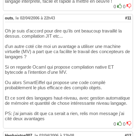
langage interpreté, facile et rapide à mettre en oeuvre !
0
0
outs
,
le 02/04/2006 à 22h43
#11
Oh je suis d'accord pour dire qu'ils ont beaucoup travaillé la
dessus. compilation JIT etc...
d'un autre coté cite moi un avantage a utiliser une machine
virtuelle (MV) a part que ca facilite le travail des concepteurs de
langages ?
Si on regarde Ocaml qui propose compilation native ET
bytecode a l'intention d'une MV.
Ou alors SmartEiffel qui propose une code compilé
probablement le plus efficace des compilo objets.
Et ce sont des langages haut-niveau, avec gestion automatique
de mémoire et quantité de chose intéressante niveau langage.
PS: j'ai jamais dit que ca serait a rien, relis mon message j'ai
cité deux avantages
0
0
Hephaistos007
,
le 02/04/2006 à 23h08
#12