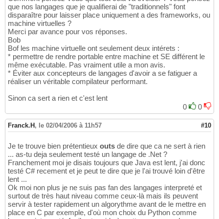
que nos langages que je qualifierai de "traditionnels" font
disparaître pour laisser place uniquement a des frameworks, ou
machine virtuelles ?
Merci par avance pour vos réponses.
Bob
Bof les machine virtuelle ont seulement deux intérets :
* permettre de rendre portable entre machine et SE différent le
même exécutable. Pas vraiment utile a mon avis.
* Éviter aux concepteurs de langages d'avoir a se fatiguer a
réaliser un véritable compilateur performant.
Sinon ca sert a rien et c'est lent
0
0
Franck.H
,
le 02/04/2006 à 11h57
#10
Je te trouve bien prétentieux
outs
de dire que ca ne sert à rien
... as-tu deja seulement testé un langage de .Net ?
Franchement moi je disais toujours que Java est lent, j'ai donc
testé C# recement et je peut te dire que je l'ai trouvé loin d'être
lent ...
Ok moi non plus je ne suis pas fan des langages interpreté et
surtout de très haut niveau comme ceux-là mais ils peuvent
servir à tester rapidement un algorythme avant de le mettre en
place en C par exemple, d'où mon choix du Python comme