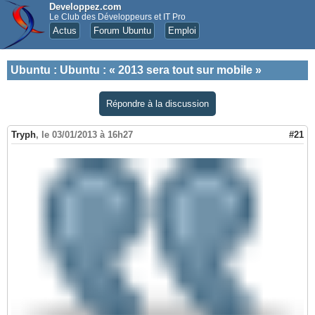
Developpez.com
Le Club des Développeurs et IT Pro
Actus
Forum Ubuntu
Emploi
Ubuntu
:
Ubuntu : « 2013 sera tout sur mobile »
Répondre à la discussion
Tryph
,
le 03/01/2013 à 16h27
#21