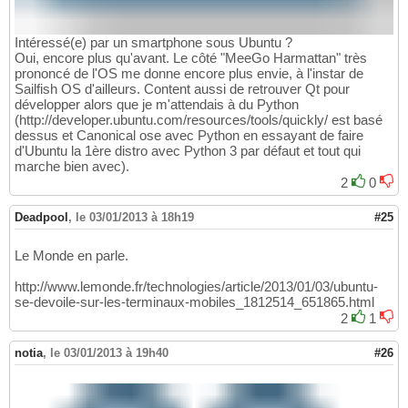
Intéressé(e) par un smartphone sous Ubuntu ?
Oui, encore plus qu'avant. Le côté "MeeGo Harmattan" très
prononcé de l'OS me donne encore plus envie, à l'instar de
Sailfish OS d'ailleurs. Content aussi de retrouver Qt pour
développer alors que je m'attendais à du Python
(http://developer.ubuntu.com/resources/tools/quickly/ est basé
dessus et Canonical ose avec Python en essayant de faire
d'Ubuntu la 1ère distro avec Python 3 par défaut et tout qui
marche bien avec).
2
0
Deadpool
,
le 03/01/2013 à 18h19
#25
Le Monde en parle.
http://www.lemonde.fr/technologies/article/2013/01/03/ubuntu-
se-devoile-sur-les-terminaux-mobiles_1812514_651865.html
2
1
notia
,
le 03/01/2013 à 19h40
#26