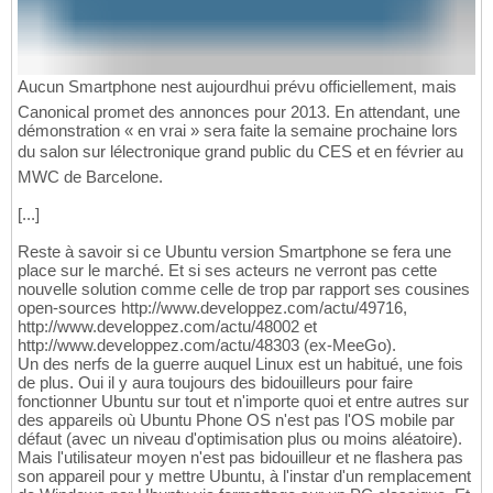
Aucun Smartphone nest aujourdhui prévu officiellement, mais
Canonical promet des annonces pour 2013. En attendant, une
démonstration « en vrai » sera faite la semaine prochaine lors
du salon sur lélectronique grand public du CES et en février au
MWC de Barcelone.
[...]
Reste à savoir si ce Ubuntu version Smartphone se fera une
place sur le marché. Et si ses acteurs ne verront pas cette
nouvelle solution comme celle de trop par rapport ses cousines
open-sources http://www.developpez.com/actu/49716,
http://www.developpez.com/actu/48002 et
http://www.developpez.com/actu/48303 (ex-MeeGo).
Un des nerfs de la guerre auquel Linux est un habitué, une fois
de plus. Oui il y aura toujours des bidouilleurs pour faire
fonctionner Ubuntu sur tout et n'importe quoi et entre autres sur
des appareils où Ubuntu Phone OS n'est pas l'OS mobile par
défaut (avec un niveau d'optimisation plus ou moins aléatoire).
Mais l'utilisateur moyen n'est pas bidouilleur et ne flashera pas
son appareil pour y mettre Ubuntu, à l'instar d'un remplacement