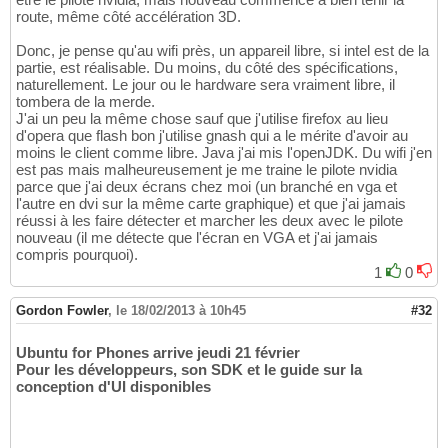
route, même côté accélération 3D.
Donc, je pense qu'au wifi près, un appareil libre, si intel est de la
partie, est réalisable. Du moins, du côté des spécifications,
naturellement. Le jour ou le hardware sera vraiment libre, il
tombera de la merde.
J'ai un peu la même chose sauf que j'utilise firefox au lieu
d'opera que flash bon j'utilise gnash qui a le mérite d'avoir au
moins le client comme libre. Java j'ai mis l'openJDK. Du wifi j'en
est pas mais malheureusement je me traine le pilote nvidia
parce que j'ai deux écrans chez moi (un branché en vga et
l'autre en dvi sur la même carte graphique) et que j'ai jamais
réussi à les faire détecter et marcher les deux avec le pilote
nouveau (il me détecte que l'écran en VGA et j'ai jamais
compris pourquoi).
1
0
Gordon Fowler
,
le 18/02/2013 à 10h45
#32
Ubuntu for Phones arrive jeudi 21 février
Pour les développeurs, son SDK et le guide sur la
conception d'UI disponibles