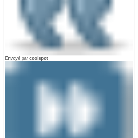
Envoyé par
coolspot