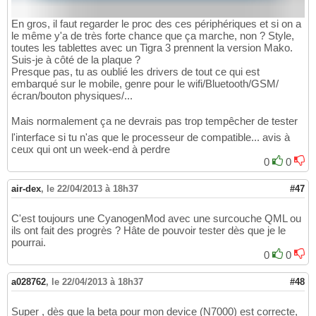
En gros, il faut regarder le proc des ces périphériques et si on a
le même y'a de très forte chance que ça marche, non ? Style,
toutes les tablettes avec un Tigra 3 prennent la version Mako.
Suis-je à côté de la plaque ?
Presque pas, tu as oublié les drivers de tout ce qui est
embarqué sur le mobile, genre pour le wifi/Bluetooth/GSM/
écran/bouton physiques/...
Mais normalement ça ne devrais pas trop tempêcher de tester
l'interface si tu n'as que le processeur de compatible... avis à
ceux qui ont un week-end à perdre
0
0
air-dex
,
le 22/04/2013 à 18h37
#47
C'est toujours une CyanogenMod avec une surcouche QML ou
ils ont fait des progrès ? Hâte de pouvoir tester dès que je le
pourrai.
0
0
a028762
,
le 22/04/2013 à 18h37
#48
Super , dès que la beta pour mon device (N7000) est correcte,