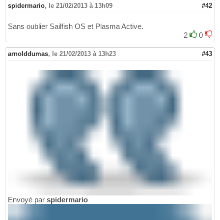
spidermario
,
le 21/02/2013 à 13h09
#42
Sans oublier Sailfish OS et Plasma Active.
2
0
arnolddumas
,
le 21/02/2013 à 13h23
#43
Envoyé par
spidermario