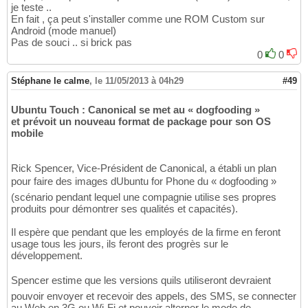
je teste ..
En fait , ça peut s'installer comme une ROM Custom sur
Android (mode manuel)
Pas de souci .. si brick pas
0
0
Stéphane le calme
,
le 11/05/2013 à 04h29
#49
Ubuntu Touch : Canonical se met au « dogfooding »
et prévoit un nouveau format de package pour son OS
mobile
Rick Spencer, Vice-Président de Canonical, a établi un plan
pour faire des images dUbuntu for Phone du « dogfooding »
(scénario pendant lequel une compagnie utilise ses propres
produits pour démontrer ses qualités et capacités).
Il espère que pendant que les employés de la firme en feront
usage tous les jours, ils feront des progrès sur le
développement.
Spencer estime que les versions quils utiliseront devraient
pouvoir envoyer et recevoir des appels, des SMS, se connecter
au Web en 3G ou Wi-Fi et pouvoir alterner le mode de