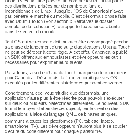
Ubuntu s'est fait une place et un nom sur les PC. Il fait partie
des distributions prisées par de nombreux fans et
inconditionnels de Linux. Jusqu'ici, l'OS de Canonical n'avait
pas pénétré le marché du mobile. C'est désormais chose faite
avec Ubuntu Touch (Voir section « Retrouvez le dossier
complet de la rédaction »), qui apporte l'expérience Ubuntu
dans le secteur du mobile.
Tout OS qui se respecte doit toujours être accompagné pendant
sa phase de lancement d'une suite d'applications. Ubuntu Touch
ne peut se dérober à cette règle. À cet effet, Canonical a publié
un SDK offrant aux enthousiastes et développeurs les outils
nécessaires pour exprimer leurs talents.
Par ailleurs, la sortie d'Ubuntu Touch marque un tournant décisif
pour Canonical. Désormais, la firme voudrait que ses OS
exécutés par les différentes plateformes puissent converger.
Concrètement, ceci voudrait dire que désormais, une
application n'aura plus à être réécrite pour pouvoir s'exécuter
sur deux ou plusieurs plateformes différentes. Le nouveau SDK
fournit le moyen d'atteindre cet objectif, par la création des
applications à laide du langage QML, de binaires uniques,
communs à toutes les plateformes (PC, tablette, laptop,
smartphone, TV). Les développeurs n'auront plus à se soucier
d'écrire du code différent pour chaque plateforme.