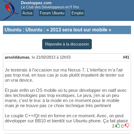
Developpez.com
Le Club des Développeurs et IT Pro
Actus
Forum Ubuntu
Emploi
Ubuntu
:
Ubuntu : « 2013 sera tout sur mobile »
Répondre à la discussion
arnolddumas
,
le 21/02/2013 à 12h53
#41
Je testerais à l'occasion sur ma Nexus 7. L'interface m'a l'air
pas trop mal, en tous cas je suis plutôt impatient de tester sur
un vrai device.
Et puis enfin un OS mobile où tu peux développer en natif avec
des technologies pas trop exotiques. Le java, j'en ai un peu
marre, c'est le truc à la mode en ce moment pour le mobile
mais je ne trouve pas ce choix technique très pertinent
Le couple C++/Qt est en forme en ce moment. Avec, on peut
développer sur BB10 et bientôt sur Ubuntu phone. Ça fait plaisir
3
0