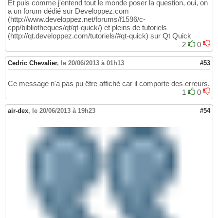
Et puis comme j'entend tout le monde poser la question, oui, on
a un forum dédié sur Developpez.com
(http://www.developpez.net/forums/f1596/c-
cpp/bibliotheques/qt/qt-quick/) et pleins de tutoriels
(http://qt.developpez.com/tutoriels/#qt-quick) sur Qt Quick
2
0
Cedric Chevalier
,
le 20/06/2013 à 01h13
#53
Ce message n'a pas pu être affiché car il comporte des erreurs.
1
0
air-dex
,
le 20/06/2013 à 19h23
#54