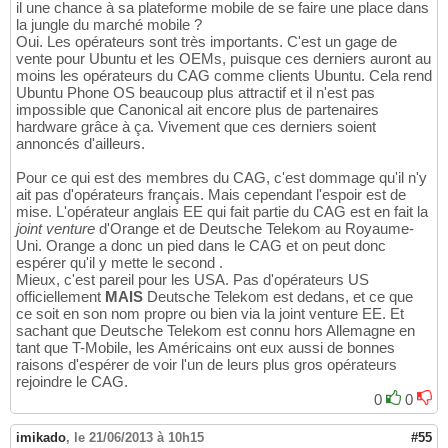
il une chance à sa plateforme mobile de se faire une place dans
la jungle du marché mobile ?
Oui. Les opérateurs sont très importants. C'est un gage de
vente pour Ubuntu et les OEMs, puisque ces derniers auront au
moins les opérateurs du CAG comme clients Ubuntu. Cela rend
Ubuntu Phone OS beaucoup plus attractif et il n'est pas
impossible que Canonical ait encore plus de partenaires
hardware grâce à ça. Vivement que ces derniers soient
annoncés d'ailleurs.
Pour ce qui est des membres du CAG, c'est dommage qu'il n'y
ait pas d'opérateurs français. Mais cependant l'espoir est de
mise. L'opérateur anglais EE qui fait partie du CAG est en fait la
joint venture
d'Orange et de Deutsche Telekom au Royaume-
Uni. Orange a donc un pied dans le CAG et on peut donc
espérer qu'il y mette le second .
Mieux, c'est pareil pour les USA. Pas d'opérateurs US
officiellement
MAIS
Deutsche Telekom est dedans, et ce que
ce soit en son nom propre ou bien via la joint venture EE. Et
sachant que Deutsche Telekom est connu hors Allemagne en
tant que T-Mobile, les Américains ont eux aussi de bonnes
raisons d'espérer de voir l'un de leurs plus gros opérateurs
rejoindre le CAG.
0
0
imikado
,
le 21/06/2013 à 10h15
#55