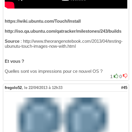
https://wiki.ubuntu.com/Touch/Install
http://iso.qa.ubuntu.com/qatracker/milestones/243/builds
Source
: http://www.theorangenotebook.com/2013/04/testing-
ubunutu-touch-images-now-with.html
Et vous ?
Quelles sont vos impressions pour ce nouvel OS ?
1
0
fregolo52
,
le 22/04/2013 à 12h33
#45