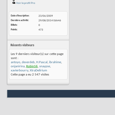
Voir le profil Pro
Date d'inscription
23/06/2009
Dernière activité
29/08/2014
06h46
Billets
0
Points
473
Récents visiteurs
Les 9 derniers visiteur(s) sur cette page
sont :
antoyo
,
deverdeb
,
H.Pascal
,
ibrahime
,
onjanirina
,
Robin56
,
snaypse
,
xavierbourry
,
XtraDelirium
Cette page a eu
2 547
visites