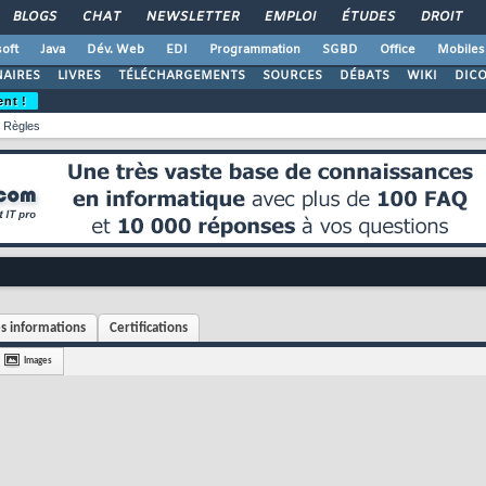
BLOGS
CHAT
NEWSLETTER
EMPLOI
ÉTUDES
DROIT
oft
Java
Dév. Web
EDI
Programmation
SGBD
Office
Mobiles
AIRES
LIVRES
TÉLÉCHARGEMENTS
SOURCES
DÉBATS
WIKI
DIC
ent !
Règles
s informations
Certifications
Images