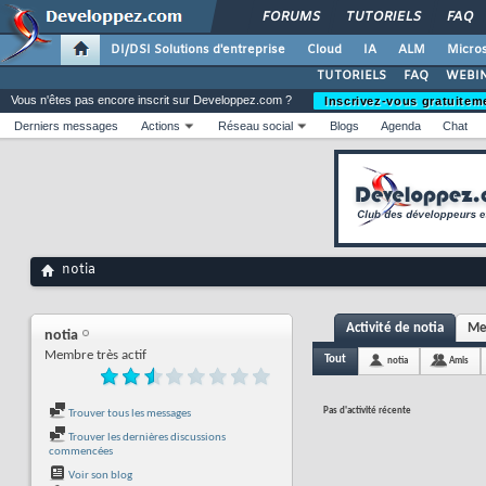
FORUMS
TUTORIELS
FAQ
DI/DSI Solutions d'entreprise
Cloud
IA
ALM
Micros
TUTORIELS
FAQ
WEBIN
Vous n'êtes pas encore inscrit sur Developpez.com ?
Inscrivez-vous gratuitem
Derniers messages
Actions
Réseau social
Blogs
Agenda
Chat
notia
Activité de notia
Me
notia
Membre très actif
Tout
notia
Amis
Pas d'activité récente
Trouver tous les messages
Trouver les dernières discussions
commencées
Voir son blog