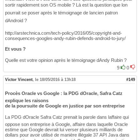
sortir rapidement son OS mobile ? Là est la question que lon
pourrait se poser après le témoignage de lancien patron
dAndroid ?
http://arstechnica.com/tech-policy/2016/05/copyright-and-
consequences-googles-andy-rubin-defends-android-to-jury/
Et vous ?
Quelle est votre opinion après le témoignage dAndy Rubin ?
9
0
Victor Vincent
,
le 18/05/2016 à 13h18
#149
Procès Oracle vs Google : la PDG dOracle, Safra Catz
explique les raisons
de la poursuite de Google en justice par son entreprise
La PDG dOracle Safra Catz prenait la parole dans laffaire qui
oppose son entreprise à Google, affaire dans laquelle Oracle
estime que Google devrait lui verser plusieurs milliards de
dollars pour avoir utilisé de manière illégale 37 API Java dans