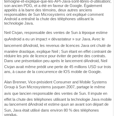
temoigne-et-explique-que-les-API-Java-sont-libres-d-utilisation/,
son ancien PDG, et a été en faveur de Google. Également
appelés à la barre des témoins, deux autres anciens
responsables de Sun Microsystems ont expliqué comment
Android a entraîné la chute des téléphones utilisant la
technologie Java.
Neil Civjan, responsable des ventes de Sun à lépoque estime
quAndroid a eu un impact « dévastateur » sur Java. Avec le
lancement dAndroid, les revenus de licences Java ont chuté de
manière drastique, explique Neil ; Sun étant en effet contraint de
réduire les prix de licence pour éviter de perdre des contrats.
Dans une présentation peu après le lancement dAndroid, Neil
Civjan avait même prédit une perte de 45 millions USD sur trois
ans, à cause de la concurrence de lOS mobile de Google.
Alan Brenner, Vice-président Consumer and Mobile Systems
Group à Sun Microsystems jusquen 2007, partage le même
avis que lancien responsable des ventes de Sun. Il impute en
effet la chute des téléphones utilisant la technologie Java mobile
au lancement dAndroid et estime quun an avant son départ de
Sun, Java était utilisé dans environ 80 % des téléphones
vendus.