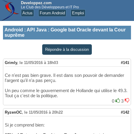
Developpez.com
Le Club des Développeurs et IT Pro
Actus
Forum Android
Emploi
Android
:
API Java : Google bat Oracle devant la Cour
suprême
Répondre à la discussion
Grimly
,
le 11/05/2016 à 18h03
#141
Ce n'est pas bien grave. Il est dans son pouvoir de demander
l'argent qu'il n'a pas perçu.
Un peu comme le gouvernement de Hollande qui utilise le 49.3.
Tout ça c'est de la politique.
0
3
RyzenOC
,
le 11/05/2016 à 20h22
#142
Si je comprend bien: