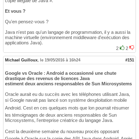
copie illégale de Java ».
Et vous ?
Qu'en pensez-vous ?
Java n'est pas qu'un langage de programmation, il y a aussi la
machine virtuelle (environnement middleware d'exécution des
applications Java).
2
2
Michael Guilloux
,
le 19/05/2016 à 16h24
#151
Google vs Oracle : Android a occasionné une chute
drastique des revenus de licences Java
estiment deux anciens responsables de Sun Microsystems
Oracle aurait eu du succès avec les téléphones utilisant Java,
si Google navait pas lancé son système dexploitation mobile
Android. Cest en ces quelques mots que lon pourrait résumer
les témoignages de deux anciens responsables de Sun
Microsystems, l'entreprise créatrice du langage Java.
Cest la deuxième semaine du nouveau procès opposant
Google à Oracle sur la copie des API Java dans Android. Après