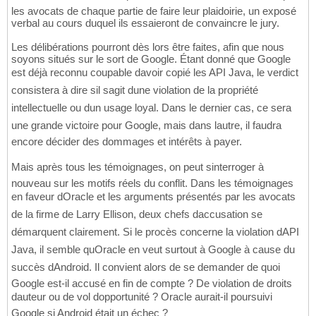
les avocats de chaque partie de faire leur plaidoirie, un exposé
verbal au cours duquel ils essaieront de convaincre le jury.
Les délibérations pourront dès lors être faites, afin que nous
soyons situés sur le sort de Google. Étant donné que Google
est déjà reconnu coupable davoir copié les API Java, le verdict
consistera à dire sil sagit dune violation de la propriété
intellectuelle ou dun usage loyal. Dans le dernier cas, ce sera
une grande victoire pour Google, mais dans lautre, il faudra
encore décider des dommages et intérêts à payer.
Mais après tous les témoignages, on peut sinterroger à
nouveau sur les motifs réels du conflit. Dans les témoignages
en faveur dOracle et les arguments présentés par les avocats
de la firme de Larry Ellison, deux chefs daccusation se
démarquent clairement. Si le procès concerne la violation dAPI
Java, il semble quOracle en veut surtout à Google à cause du
succès dAndroid. Il convient alors de se demander de quoi
Google est-il accusé en fin de compte ? De violation de droits
dauteur ou de vol dopportunité ? Oracle aurait-il poursuivi
Google si Android était un échec ?