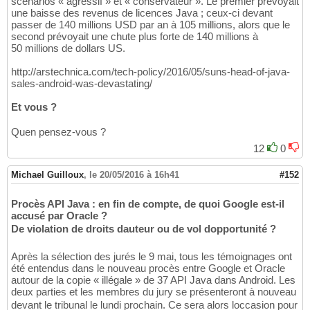
scénarios « agressif » et « conservateur ». Le premier prévoyait
une baisse des revenus de licences Java ; ceux-ci devant
passer de 140 millions USD par an à 105 millions, alors que le
second prévoyait une chute plus forte de 140 millions à
50 millions de dollars US.
http://arstechnica.com/tech-policy/2016/05/suns-head-of-java-
sales-android-was-devastating/
Et vous ?
Quen pensez-vous ?
12
0
Michael Guilloux
,
le 20/05/2016 à 16h41
#152
Procès API Java : en fin de compte, de quoi Google est-il
accusé par Oracle ?
De violation de droits dauteur ou de vol dopportunité ?
Après la sélection des jurés le 9 mai, tous les témoignages ont
été entendus dans le nouveau procès entre Google et Oracle
autour de la copie « illégale » de 37 API Java dans Android. Les
deux parties et les membres du jury se présenteront à nouveau
devant le tribunal le lundi prochain. Ce sera alors loccasion pour