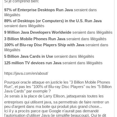
Si je comprend bien:
97% of Enterprise Desktops Run Java
seraient dans
lillégalités
89% of Desktops (or Computers) in the U.S. Run Java
seraient dans lillégalités
9 Million Java Developers Worldwide
seraient dans lillégalités
3 Billion Mobile Phones Run Java
seraient dans lillégalités
100% of Blu-ray Disc Players Ship with Java
seraient dans
lillégalités
5 Billion Java Cards in Use
seraient dans lillégalités
125 million TV devices run Java
seraient dans lillégalités
https://java.com/en/about/
Pourquoi oracle attaque en justicle les "3 Billion Mobile Phones
Run", et pas les "100% of Blu-ray Disc Players" ou les "5 Billion
Java Cards" par exemple ?
Je serais à la place de Larry Ellison, jattaquerais toutes les
entreprises qui utilisent java, sa permettrais de faire rentrer un
peu d'argent dans ma boite qui produit plus grand chose...
Ici il y a procès parce que Google n'aurait pas demandé
l'autorisation d'utiliser Java (je simplifie beaucoup). Qui te dit