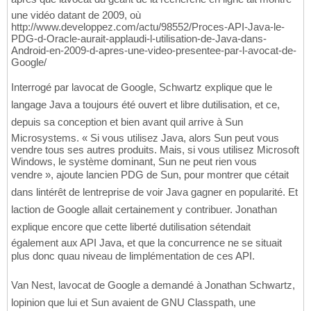
une vidéo datant de 2009, où
http://www.developpez.com/actu/98552/Proces-API-Java-le-
PDG-d-Oracle-aurait-applaudi-l-utilisation-de-Java-dans-
Android-en-2009-d-apres-une-video-presentee-par-l-avocat-de-
Google/
Interrogé par lavocat de Google, Schwartz explique que le
langage Java a toujours été ouvert et libre dutilisation, et ce,
depuis sa conception et bien avant quil arrive à Sun
Microsystems. « Si vous utilisez Java, alors Sun peut vous
vendre tous ses autres produits. Mais, si vous utilisez Microsoft
Windows, le système dominant, Sun ne peut rien vous
vendre », ajoute lancien PDG de Sun, pour montrer que cétait
dans lintérêt de lentreprise de voir Java gagner en popularité. Et
laction de Google allait certainement y contribuer. Jonathan
explique encore que cette liberté dutilisation sétendait
également aux API Java, et que la concurrence ne se situait
plus donc quau niveau de limplémentation de ces API.
Van Nest, lavocat de Google a demandé à Jonathan Schwartz,
lopinion que lui et Sun avaient de GNU Classpath, une