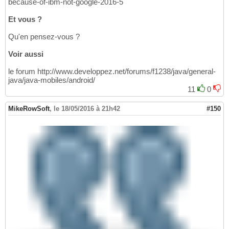
because-of-ibm-not-google-2016-5
Et vous ?
Qu'en pensez-vous ?
Voir aussi
le forum http://www.developpez.net/forums/f1238/java/general-
java/java-mobiles/android/
11
0
MikeRowSoft
,
le 18/05/2016 à 21h42
#150