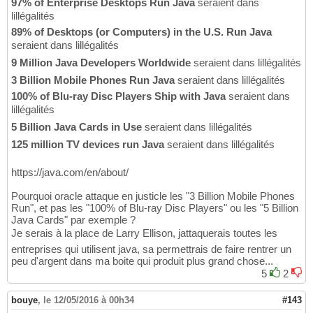
97% of Enterprise Desktops Run Java
seraient dans
lillégalités
89% of Desktops (or Computers) in the U.S. Run Java
seraient dans lillégalités
9 Million Java Developers Worldwide
seraient dans lillégalités
3 Billion Mobile Phones Run Java
seraient dans lillégalités
100% of Blu-ray Disc Players Ship with Java
seraient dans
lillégalités
5 Billion Java Cards in Use
seraient dans lillégalités
125 million TV devices run Java
seraient dans lillégalités
https://java.com/en/about/
Pourquoi oracle attaque en justicle les "3 Billion Mobile Phones
Run", et pas les "100% of Blu-ray Disc Players" ou les "5 Billion
Java Cards" par exemple ?
Je serais à la place de Larry Ellison, jattaquerais toutes les
entreprises qui utilisent java, sa permettrais de faire rentrer un
peu d'argent dans ma boite qui produit plus grand chose...
5
2
bouye
,
le 12/05/2016 à 00h34
#143