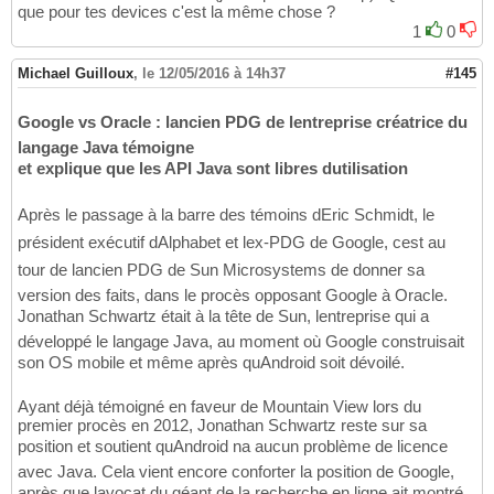
que pour tes devices c'est la même chose ?
1
0
Michael Guilloux
,
le 12/05/2016 à 14h37
#145
Google vs Oracle : lancien PDG de lentreprise créatrice du
langage Java témoigne
et explique que les API Java sont libres dutilisation
Après le passage à la barre des témoins dEric Schmidt, le
président exécutif dAlphabet et lex-PDG de Google, cest au
tour de lancien PDG de Sun Microsystems de donner sa
version des faits, dans le procès opposant Google à Oracle.
Jonathan Schwartz était à la tête de Sun, lentreprise qui a
développé le langage Java, au moment où Google construisait
son OS mobile et même après quAndroid soit dévoilé.
Ayant déjà témoigné en faveur de Mountain View lors du
premier procès en 2012, Jonathan Schwartz reste sur sa
position et soutient quAndroid na aucun problème de licence
avec Java. Cela vient encore conforter la position de Google,
après que lavocat du géant de la recherche en ligne ait montré