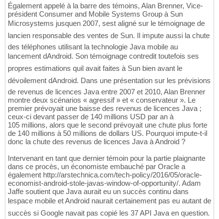
Également appelé à la barre des témoins, Alan Brenner, Vice-
président Consumer and Mobile Systems Group à Sun
Microsystems jusquen 2007, sest aligné sur le témoignage de
lancien responsable des ventes de Sun. Il impute aussi la chute
des téléphones utilisant la technologie Java mobile au
lancement dAndroid. Son témoignage contredit toutefois ses
propres estimations quil avait faites à Sun bien avant le
dévoilement dAndroid. Dans une présentation sur les prévisions
de revenus de licences Java entre 2007 et 2010, Alan Brenner
montre deux scénarios « agressif » et « conservateur ». Le
premier prévoyait une baisse des revenus de licences Java ;
ceux-ci devant passer de 140 millions USD par an à
105 millions, alors que le second prévoyait une chute plus forte
de 140 millions à 50 millions de dollars US. Pourquoi impute-t-il
donc la chute des revenus de licences Java à Android ?
Intervenant en tant que dernier témoin pour la partie plaignante
dans ce procès, un économiste embauché par Oracle a
également http://arstechnica.com/tech-policy/2016/05/oracle-
economist-android-stole-javas-window-of-opportunity/. Adam
Jaffe soutient que Java aurait eu un succès continu dans
lespace mobile et Android naurait certainement pas eu autant de
succès si Google navait pas copié les 37 API Java en question.