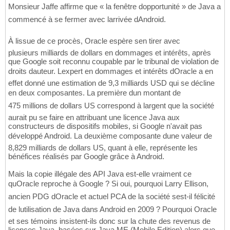
Monsieur Jaffe affirme que « la fenêtre dopportunité » de Java a
commencé à se fermer avec larrivée dAndroid.
À lissue de ce procès, Oracle espère sen tirer avec
plusieurs milliards de dollars en dommages et intérêts, après
que Google soit reconnu coupable par le tribunal de violation de
droits dauteur. Lexpert en dommages et intérêts dOracle a en
effet donné une estimation de 9,3 milliards USD qui se décline
en deux composantes. La première dun montant de
475 millions de dollars US correspond à largent que la société
aurait pu se faire en attribuant une licence Java aux
constructeurs de dispositifs mobiles, si Google n'avait pas
développé Android. La deuxième composante dune valeur de
8,829 milliards de dollars US, quant à elle, représente les
bénéfices réalisés par Google grâce à Android.
Mais la copie illégale des API Java est-elle vraiment ce
quOracle reproche à Google ? Si oui, pourquoi Larry Ellison,
ancien PDG dOracle et actuel PCA de la société sest-il félicité
de lutilisation de Java dans Android en 2009 ? Pourquoi Oracle
et ses témoins insistent-ils donc sur la chute des revenus de
licences Java, basées sur Java ME (Mobile Edition) alors que