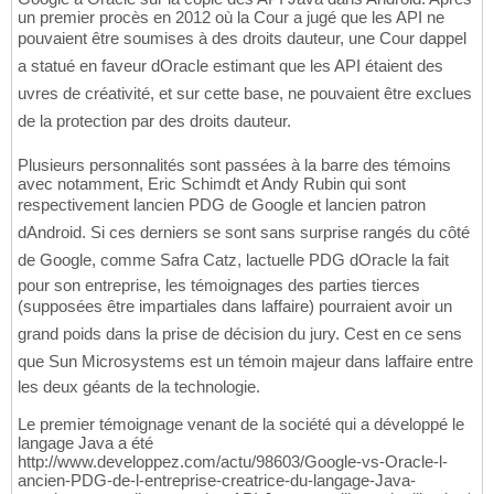
un premier procès en 2012 où la Cour a jugé que les API ne
pouvaient être soumises à des droits dauteur, une Cour dappel
a statué en faveur dOracle estimant que les API étaient des
uvres de créativité, et sur cette base, ne pouvaient être exclues
de la protection par des droits dauteur.
Plusieurs personnalités sont passées à la barre des témoins
avec notamment, Eric Schimdt et Andy Rubin qui sont
respectivement lancien PDG de Google et lancien patron
dAndroid. Si ces derniers se sont sans surprise rangés du côté
de Google, comme Safra Catz, lactuelle PDG dOracle la fait
pour son entreprise, les témoignages des parties tierces
(supposées être impartiales dans laffaire) pourraient avoir un
grand poids dans la prise de décision du jury. Cest en ce sens
que Sun Microsystems est un témoin majeur dans laffaire entre
les deux géants de la technologie.
Le premier témoignage venant de la société qui a développé le
langage Java a été
http://www.developpez.com/actu/98603/Google-vs-Oracle-l-
ancien-PDG-de-l-entreprise-creatrice-du-langage-Java-