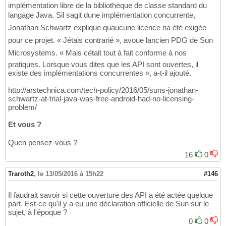
implémentation libre de la bibliothèque de classe standard du
langage Java. Sil sagit dune implémentation concurrente,
Jonathan Schwartz explique quaucune licence na été exigée
pour ce projet. « Jétais contrarié », avoue lancien PDG de Sun
Microsystems. « Mais cétait tout à fait conforme à nos
pratiques. Lorsque vous dites que les API sont ouvertes, il
existe des implémentations concurrentes », a-t-il ajouté.
http://arstechnica.com/tech-policy/2016/05/suns-jonathan-
schwartz-at-trial-java-was-free-android-had-no-licensing-
problem/
Et vous ?
Quen pensez-vous ?
16
0
Traroth2
,
le 13/05/2016 à 15h22
#146
Il faudrait savoir si cette ouverture des API a été actée quelque
part. Est-ce qu'il y a eu une déclaration officielle de Sun sur le
sujet, à l'époque ?
0
0