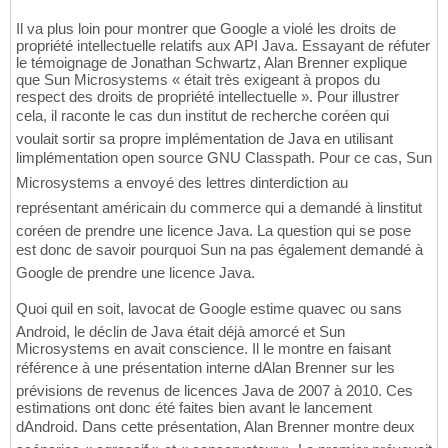
Il va plus loin pour montrer que Google a violé les droits de
propriété intellectuelle relatifs aux API Java. Essayant de réfuter
le témoignage de Jonathan Schwartz, Alan Brenner explique
que Sun Microsystems « était très exigeant à propos du
respect des droits de propriété intellectuelle ». Pour illustrer
cela, il raconte le cas dun institut de recherche coréen qui
voulait sortir sa propre implémentation de Java en utilisant
limplémentation open source GNU Classpath. Pour ce cas, Sun
Microsystems a envoyé des lettres dinterdiction au
représentant américain du commerce qui a demandé à linstitut
coréen de prendre une licence Java. La question qui se pose
est donc de savoir pourquoi Sun na pas également demandé à
Google de prendre une licence Java.
Quoi quil en soit, lavocat de Google estime quavec ou sans
Android, le déclin de Java était déjà amorcé et Sun
Microsystems en avait conscience. Il le montre en faisant
référence à une présentation interne dAlan Brenner sur les
prévisions de revenus de licences Java de 2007 à 2010. Ces
estimations ont donc été faites bien avant le lancement
dAndroid. Dans cette présentation, Alan Brenner montre deux