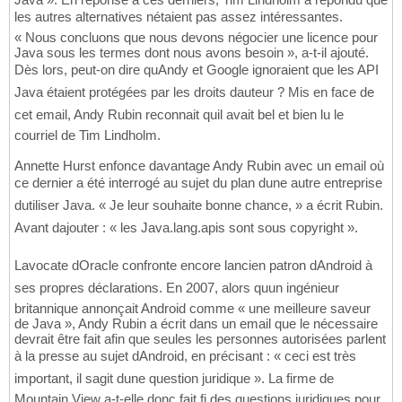
les autres alternatives nétaient pas assez intéressantes.
« Nous concluons que nous devons négocier une licence pour
Java sous les termes dont nous avons besoin », a-t-il ajouté.
Dès lors, peut-on dire quAndy et Google ignoraient que les API
Java étaient protégées par les droits dauteur ? Mis en face de
cet email, Andy Rubin reconnait quil avait bel et bien lu le
courriel de Tim Lindholm.
Annette Hurst enfonce davantage Andy Rubin avec un email où
ce dernier a été interrogé au sujet du plan dune autre entreprise
dutiliser Java. « Je leur souhaite bonne chance, » a écrit Rubin.
Avant dajouter : « les Java.lang.apis sont sous copyright ».
Lavocate dOracle confronte encore lancien patron dAndroid à
ses propres déclarations. En 2007, alors quun ingénieur
britannique annonçait Android comme « une meilleure saveur
de Java », Andy Rubin a écrit dans un email que le nécessaire
devrait être fait afin que seules les personnes autorisées parlent
à la presse au sujet dAndroid, en précisant : « ceci est très
important, il sagit dune question juridique ». La firme de
Mountain View a-t-elle donc fait fi des questions juridiques pour