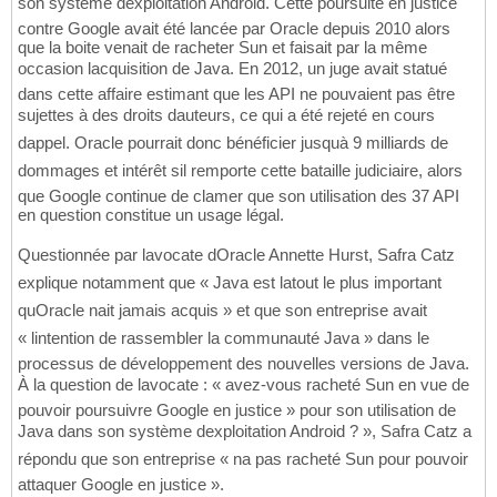
son système dexploitation Android. Cette poursuite en justice
contre Google avait été lancée par Oracle depuis 2010 alors
que la boite venait de racheter Sun et faisait par la même
occasion lacquisition de Java. En 2012, un juge avait statué
dans cette affaire estimant que les API ne pouvaient pas être
sujettes à des droits dauteurs, ce qui a été rejeté en cours
dappel. Oracle pourrait donc bénéficier jusquà 9 milliards de
dommages et intérêt sil remporte cette bataille judiciaire, alors
que Google continue de clamer que son utilisation des 37 API
en question constitue un usage légal.
Questionnée par lavocate dOracle Annette Hurst, Safra Catz
explique notamment que « Java est latout le plus important
quOracle nait jamais acquis » et que son entreprise avait
« lintention de rassembler la communauté Java » dans le
processus de développement des nouvelles versions de Java.
À la question de lavocate : « avez-vous racheté Sun en vue de
pouvoir poursuivre Google en justice » pour son utilisation de
Java dans son système dexploitation Android ? », Safra Catz a
répondu que son entreprise « na pas racheté Sun pour pouvoir
attaquer Google en justice ».