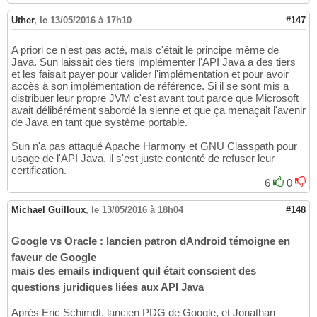
Uther
,
le 13/05/2016 à 17h10
#147
A priori ce n'est pas acté, mais c'était le principe même de
Java. Sun laissait des tiers implémenter l'API Java a des tiers
et les faisait payer pour valider l'implémentation et pour avoir
accès à son implémentation de référence. Si il se sont mis a
distribuer leur propre JVM c'est avant tout parce que Microsoft
avait délibérément sabordé la sienne et que ça menaçait l'avenir
de Java en tant que système portable.
Sun n'a pas attaqué Apache Harmony et GNU Classpath pour
usage de l'API Java, il s'est juste contenté de refuser leur
certification.
6
0
Michael Guilloux
,
le 13/05/2016 à 18h04
#148
Google vs Oracle : lancien patron dAndroid témoigne en
faveur de Google
mais des emails indiquent quil était conscient des
questions juridiques liées aux API Java
Après Eric Schimdt, lancien PDG de Google, et Jonathan