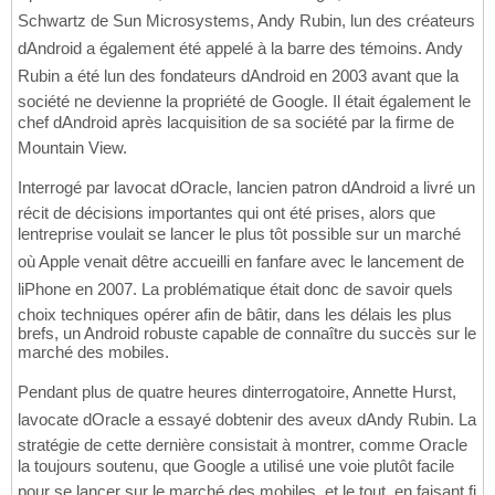
Schwartz de Sun Microsystems, Andy Rubin, lun des créateurs
dAndroid a également été appelé à la barre des témoins. Andy
Rubin a été lun des fondateurs dAndroid en 2003 avant que la
société ne devienne la propriété de Google. Il était également le
chef dAndroid après lacquisition de sa société par la firme de
Mountain View.
Interrogé par lavocat dOracle, lancien patron dAndroid a livré un
récit de décisions importantes qui ont été prises, alors que
lentreprise voulait se lancer le plus tôt possible sur un marché
où Apple venait dêtre accueilli en fanfare avec le lancement de
liPhone en 2007. La problématique était donc de savoir quels
choix techniques opérer afin de bâtir, dans les délais les plus
brefs, un Android robuste capable de connaître du succès sur le
marché des mobiles.
Pendant plus de quatre heures dinterrogatoire, Annette Hurst,
lavocate dOracle a essayé dobtenir des aveux dAndy Rubin. La
stratégie de cette dernière consistait à montrer, comme Oracle
la toujours soutenu, que Google a utilisé une voie plutôt facile
pour se lancer sur le marché des mobiles, et le tout, en faisant fi