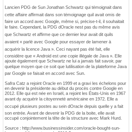
Lancien PDG de Sun Jonathan Schwartz qui témoignait dans
cette affaire affirmait dans son témoignage quil avait omis de
faire un accord avec Google, même si, précise-t-il, il souhaitait
le faire. Cependant, la PDG dOracle nest pas du même avis
que Schwartz et affirme que ce dernier leur avait dit quils
avaient « parlé avec Google pour essayer de lamener à
acquérir la licence Java ». Ceci nayant pas été fait, elle
considère que « Android est une copie illégale de Java ». Elle
ajoute également que Schwartz ne lui a jamais fait savoir, par
quelque moyen que ce soit que lutilisation de la plateforme Java
par Google se faisait en accord avec Sun.
Safra Catz a rejoint Oracle en 1999 et a gravi les échelons pour
en devenir la présidente au début du procès contre Google en
2012. Elle qui est née en Israël, a rejoint les États-Unis en 1967
avant dy acquérir la citoyenneté américaine en 1972. Elle a
occupé plusieurs postes au sein dOracle depuis quelle y a fait
son entrée. Avant de devenir la PDG de la boite, elle avait
occupé conjointement la tête de la structure avec Mark Hurd.
Source : http://www.businessinsider.com/oracle-bought-sun-