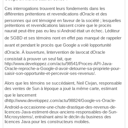
Ces interrogations trouvent leurs fondements dans les
différentes prétentions et revendications dOracle et des
personnes qui ont témoigné en faveur de la société ; lesquelles
prétentions et revendications laissent croire que le procès
naurait peut-être pas eu lieu si Android était un échec. Léditeur
de SGBD et ses témoins nont en effet pas manqué de rappeler
avant et pendant le procès que Google a volé lopportunité
dOracle. À louverture, lintervention de lavocat dOracle
consistait à prouver un seul fait, que
http://www.developpez.com/actu/98541/Proces-API-Java-
Oracle-reproche-a-Google-d-avoir-detourne-sa-propriete-pour-
saisir-son-opportunite-et-percevoir-ses-revenus/.
Alors que les témoins se succédaient, Neil Civjan, responsable
des ventes de Sun à lépoque a joué la même carte, estimant
que le lancement
dhttp://www.developpez.com/actu/98824/Google-vs-Oracle-
Android-a-occasionne-une-chute-drastique-des-revenus-de-
licences-Java-estiment-deux-anciens-responsables-de-Sun-
Microsystems/, entraînant ainsi le déclin du business des
licences Java pour les constructeurs mobiles.