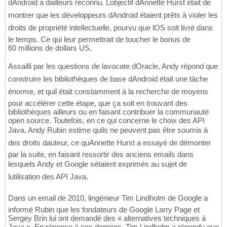
dAndroid a dailleurs reconnu. Lobjectif dAnnette Hurst était de
montrer que les développeurs dAndroid étaient prêts à violer les
droits de propriété intellectuelle, pourvu que lOS soit livré dans
le temps. Ce qui leur permettrait de toucher le bonus de
60 millions de dollars US.
Assailli par les questions de lavocate dOracle, Andy répond que
construire les bibliothèques de base dAndroid était une tâche
énorme, et quil était constamment à la recherche de moyens
pour accélérer cette étape, que ça soit en trouvant des
bibliothèques ailleurs ou en faisant contribuer la communauté
open source. Toutefois, en ce qui concerne le choix des API
Java, Andy Rubin estime quils ne peuvent pas être soumis à
des droits dauteur, ce quAnnette Hurst a essayé de démonter
par la suite, en faisant ressortir des anciens emails dans
lesquels Andy et Google sétaient exprimés au sujet de
lutilisation des API Java.
Dans un email de 2010, lingénieur Tim Lindholm de Google a
informé Rubin que les fondateurs de Google Larry Page et
Sergey Brin lui ont demandé des « alternatives techniques à
Java ». En réponse à ces derniers, Tim Lindholm a répondu que