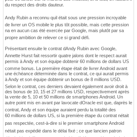
du respect des droits dauteur.
Andy Rubin a reconnu quil était sous une pression incroyable
de livrer un OS mobile le plus tôt possible, mais cette pression
na en aucun cas été exercée par Google, mais plutôt par sa
propre ambition de relever ce si grand défi.
Présentant ensuite le contrat dAndy Rubin avec Google,
Annette Hurst fait ressortir quatre jalons dont le respect aurait
permis à Andy et son équipe dobtenir 60 millions de dollars US
comme bonus. La première étape était de livrer Android avant
une échéance déterminée dans le contrat, ce qui aurait permis
à Andy et son équipe dobtenir un bonus de 8 millions USD.
Selon le contrat, ces derniers devaient également avoir droit à
des bonus de 10, 15 et 27 millions USD, respectivement après
la vente de 5, 10 et 50 millions de smartphones Android. Un
autre point mis en avant par lavocate dOracle est que, daprès le
contrat, Andy et son équipe auraient perdu la totalité des
60 millions de dollars US, si la première étape du contrat nétait
pas respectée, cest-à-dire si le premier smartphone Android
nétait pas expédié dans le délai fixé ; ce que lancien patron