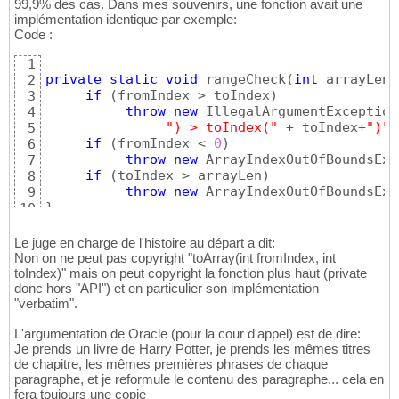
99,9% des cas. Dans mes souvenirs, une fonction avait une
implémentation identique par exemple:
Code :
1
private
static
void
 rangeCheck
(
int
 arrayLen,
2
if
(
fromIndex > toIndex
)
3
throw
new
 IllegalArgumentException
4
") > toIndex("
 + toIndex+
")"
)
5
if
(
fromIndex < 
0
)
6
throw
new
 ArrayIndexOutOfBoundsExc
7
if
(
toIndex > arrayLen
)
8
throw
new
 ArrayIndexOutOfBoundsExc
9
}
10
Le juge en charge de l'histoire au départ a dit:
Non on ne peut pas copyright "toArray(int fromIndex, int
toIndex)" mais on peut copyright la fonction plus haut (private
donc hors "API") et en particulier son implémentation
"verbatim".
L'argumentation de Oracle (pour la cour d'appel) est de dire:
Je prends un livre de Harry Potter, je prends les mêmes titres
de chapitre, les mêmes premières phrases de chaque
paragraphe, et je reformule le contenu des paragraphe... cela en
fera toujours une copie