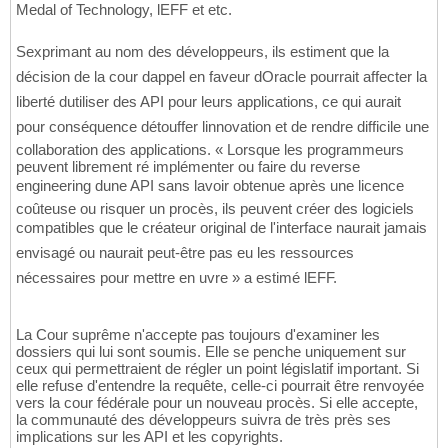
Medal of Technology, lEFF et etc.
Sexprimant au nom des développeurs, ils estiment que la
décision de la cour dappel en faveur dOracle pourrait affecter la
liberté dutiliser des API pour leurs applications, ce qui aurait
pour conséquence détouffer linnovation et de rendre difficile une
collaboration des applications. « Lorsque les programmeurs
peuvent librement ré implémenter ou faire du reverse
engineering dune API sans lavoir obtenue après une licence
coûteuse ou risquer un procès, ils peuvent créer des logiciels
compatibles que le créateur original de l'interface naurait jamais
envisagé ou naurait peut-être pas eu les ressources
nécessaires pour mettre en uvre » a estimé lEFF.
La Cour suprême n'accepte pas toujours d'examiner les
dossiers qui lui sont soumis. Elle se penche uniquement sur
ceux qui permettraient de régler un point législatif important. Si
elle refuse d'entendre la requête, celle-ci pourrait être renvoyée
vers la cour fédérale pour un nouveau procès. Si elle accepte,
la communauté des développeurs suivra de très près ses
implications sur les API et les copyrights.