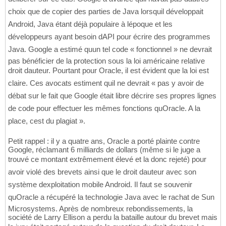
choix que de copier des parties de Java lorsquil développait
Android, Java étant déjà populaire à lépoque et les
développeurs ayant besoin dAPI pour écrire des programmes
Java. Google a estimé quun tel code « fonctionnel » ne devrait
pas bénéficier de la protection sous la loi américaine relative
droit dauteur. Pourtant pour Oracle, il est évident que la loi est
claire. Ces avocats estiment quil ne devrait « pas y avoir de
débat sur le fait que Google était libre décrire ses propres lignes
de code pour effectuer les mêmes fonctions quOracle. A la
place, cest du plagiat ».
Petit rappel : il y a quatre ans, Oracle a porté plainte contre
Google, réclamant 6 milliards de dollars (même si le juge a
trouvé ce montant extrêmement élevé et la donc rejeté) pour
avoir violé des brevets ainsi que le droit dauteur avec son
système dexploitation mobile Android. Il faut se souvenir
quOracle a récupéré la technologie Java avec le rachat de Sun
Microsystems. Après de nombreux rebondissements, la
société de Larry Ellison a perdu la bataille autour du brevet mais