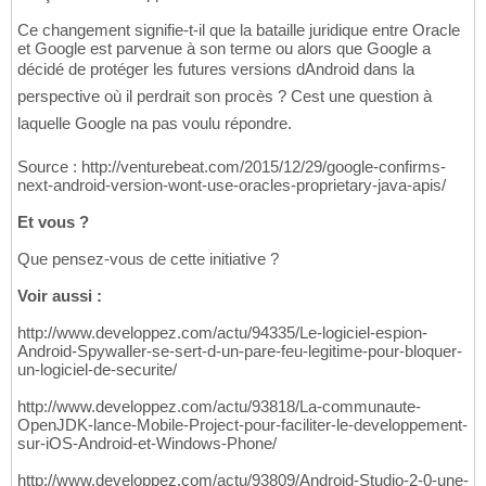
Ce changement signifie-t-il que la bataille juridique entre Oracle
et Google est parvenue à son terme ou alors que Google a
décidé de protéger les futures versions dAndroid dans la
perspective où il perdrait son procès ? Cest une question à
laquelle Google na pas voulu répondre.
Source : http://venturebeat.com/2015/12/29/google-confirms-
next-android-version-wont-use-oracles-proprietary-java-apis/
Et vous ?
Que pensez-vous de cette initiative ?
Voir aussi :
http://www.developpez.com/actu/94335/Le-logiciel-espion-
Android-Spywaller-se-sert-d-un-pare-feu-legitime-pour-bloquer-
un-logiciel-de-securite/
http://www.developpez.com/actu/93818/La-communaute-
OpenJDK-lance-Mobile-Project-pour-faciliter-le-developpement-
sur-iOS-Android-et-Windows-Phone/
http://www.developpez.com/actu/93809/Android-Studio-2-0-une-