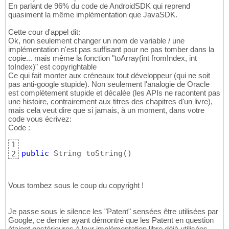
En parlant de 96% du code de AndroidSDK qui reprend
quasiment la même implémentation que JavaSDK.
Cette cour d'appel dit:
Ok, non seulement changer un nom de variable / une
implémentation n'est pas suffisant pour ne pas tomber dans la
copie... mais même la fonction "toArray(int fromIndex, int
toIndex)" est copyrightable
Ce qui fait monter aux créneaux tout développeur (qui ne soit
pas anti-google stupide). Non seulement l'analogie de Oracle
est complètement stupide et décalée (les APIs ne racontent pas
une histoire, contrairement aux titres des chapitres d'un livre),
mais cela veut dire que si jamais, à un moment, dans votre
code vous écrivez:
Code :
1
public
 String toString
(
)
2
Vous tombez sous le coup du copyright !
Je passe sous le silence les "Patent" sensées être utilisées par
Google, ce dernier ayant démontré que les Patent en question
étaient postérieures à leur implémentation libre déjà utilisées.