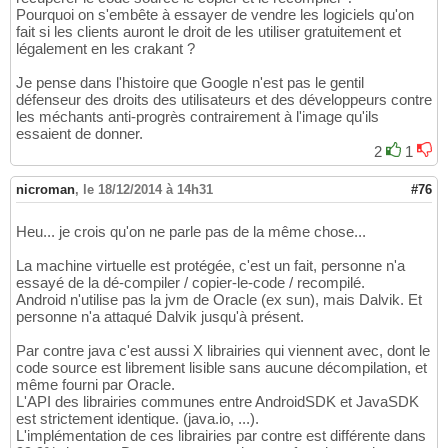
Pourquoi on s'embête à essayer de vendre les logiciels qu'on
fait si les clients auront le droit de les utiliser gratuitement et
légalement en les crakant ?
Je pense dans l'histoire que Google n'est pas le gentil
défenseur des droits des utilisateurs et des développeurs contre
les méchants anti-progrès contrairement à l'image qu'ils
essaient de donner.
2
1
nicroman
,
le 18/12/2014 à 14h31
#76
Heu... je crois qu'on ne parle pas de la même chose...
La machine virtuelle est protégée, c'est un fait, personne n'a
essayé de la dé-compiler / copier-le-code / recompilé.
Android n'utilise pas la jvm de Oracle (ex sun), mais Dalvik. Et
personne n'a attaqué Dalvik jusqu'à présent.
Par contre java c'est aussi X librairies qui viennent avec, dont le
code source est librement lisible sans aucune décompilation, et
même fourni par Oracle.
L'API des librairies communes entre AndroidSDK et JavaSDK
est strictement identique. (java.io, ...).
L'implémentation de ces librairies par contre est différente dans