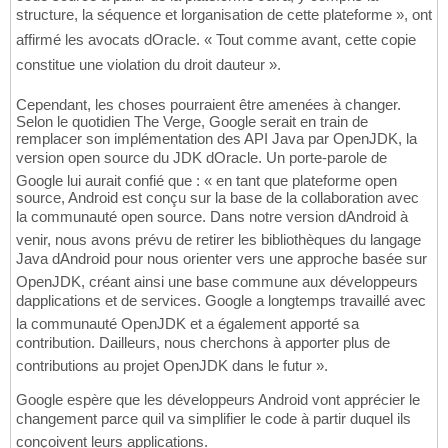
structure, la séquence et lorganisation de cette plateforme », ont
affirmé les avocats dOracle. « Tout comme avant, cette copie
constitue une violation du droit dauteur ».
Cependant, les choses pourraient être amenées à changer.
Selon le quotidien The Verge, Google serait en train de
remplacer son implémentation des API Java par OpenJDK, la
version open source du JDK dOracle. Un porte-parole de
Google lui aurait confié que : « en tant que plateforme open
source, Android est conçu sur la base de la collaboration avec
la communauté open source. Dans notre version dAndroid à
venir, nous avons prévu de retirer les bibliothèques du langage
Java dAndroid pour nous orienter vers une approche basée sur
OpenJDK, créant ainsi une base commune aux développeurs
dapplications et de services. Google a longtemps travaillé avec
la communauté OpenJDK et a également apporté sa
contribution. Dailleurs, nous cherchons à apporter plus de
contributions au projet OpenJDK dans le futur ».
Google espère que les développeurs Android vont apprécier le
changement parce quil va simplifier le code à partir duquel ils
conçoivent leurs applications.