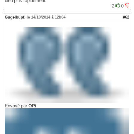
bien plus rapidement.
2
0
Gugelhupf
,
le 14/10/2014 à 12h04
#62
Envoyé par
OPi