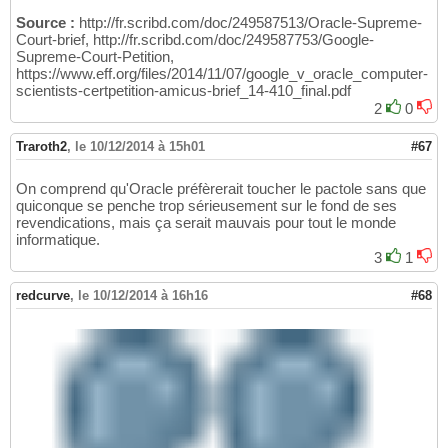
Source :
http://fr.scribd.com/doc/249587513/Oracle-Supreme-
Court-brief, http://fr.scribd.com/doc/249587753/Google-
Supreme-Court-Petition,
https://www.eff.org/files/2014/11/07/google_v_oracle_computer-
scientists-certpetition-amicus-brief_14-410_final.pdf
2
0
Traroth2
,
le 10/12/2014 à 15h01
#67
On comprend qu'Oracle préfèrerait toucher le pactole sans que
quiconque se penche trop sérieusement sur le fond de ses
revendications, mais ça serait mauvais pour tout le monde
informatique.
3
1
redcurve
,
le 10/12/2014 à 16h16
#68