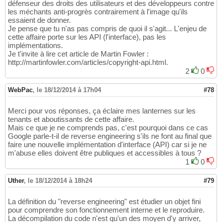
défenseur des droits des utilisateurs et des développeurs contre
les méchants anti-progrès contrairement à l'image qu'ils
essaient de donner.
Je pense que tu n'as pas compris de quoi il s'agit... L'enjeu de
cette affaire porte sur les API (l'interface), pas les
implémentations.
Je t'invite à lire cet article de Martin Fowler :
http://martinfowler.com/articles/copyright-api.html.
2
0
WebPac
,
le 18/12/2014 à 17h04
#78
Merci pour vos réponses, ça éclaire mes lanternes sur les
tenants et aboutissants de cette affaire.
Mais ce que je ne comprends pas, c'est pourquoi dans ce cas
Google parle-t-il de reverse engineering s'ils ne font au final que
faire une nouvelle implémentation d'interface (API) car si je ne
m'abuse elles doivent être publiques et accessibles à tous ?
1
0
Uther
,
le 18/12/2014 à 18h24
#79
La définition du "reverse engineering" est étudier un objet fini
pour comprendre son fonctionnement interne et le reproduire.
La décompilation du code n'est qu'un des moyen d'y arriver,