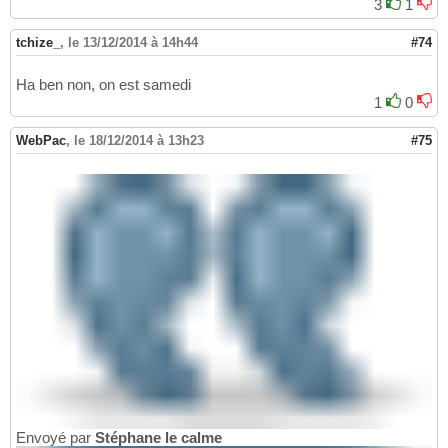
3
1
tchize_
,
le 13/12/2014 à 14h44
#74
Ha ben non, on est samedi
1
0
WebPac
,
le 18/12/2014 à 13h23
#75
Envoyé par
Stéphane le calme