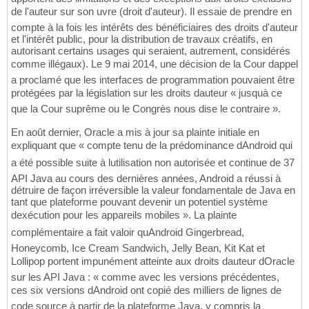
de l'auteur sur son uvre (droit d'auteur). Il essaie de prendre en
compte à la fois les intérêts des bénéficiaires des droits d'auteur
et l'intérêt public, pour la distribution de travaux créatifs, en
autorisant certains usages qui seraient, autrement, considérés
comme illégaux). Le 9 mai 2014, une décision de la Cour dappel
a proclamé que les interfaces de programmation pouvaient être
protégées par la législation sur les droits dauteur « jusquà ce
que la Cour suprême ou le Congrès nous dise le contraire ».
En août dernier, Oracle a mis à jour sa plainte initiale en
expliquant que « compte tenu de la prédominance dAndroid qui
a été possible suite à lutilisation non autorisée et continue de 37
API Java au cours des dernières années, Android a réussi à
détruire de façon irréversible la valeur fondamentale de Java en
tant que plateforme pouvant devenir un potentiel système
dexécution pour les appareils mobiles ». La plainte
complémentaire a fait valoir quAndroid Gingerbread,
Honeycomb, Ice Cream Sandwich, Jelly Bean, Kit Kat et
Lollipop portent impunément atteinte aux droits dauteur dOracle
sur les API Java : « comme avec les versions précédentes,
ces six versions dAndroid ont copié des milliers de lignes de
code source à partir de la plateforme Java, y compris la