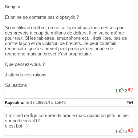
Bonjour,
Et on ne se contente pas d'openjdk ?
Si on utilisait du libre, on ne se taperait pas tous dessus pour
des brevets à coup de millions de dollars. Il en va de même
pour tout. Si les tablettes, smartphone ect... était libre, pas de
contre façon et de violation de brevets. Je peut toutefois
reconnaitre que les brevet peut protéger des année de
recherche mais un brevet c'est propriétaire.
Que pensez-vous ?
J'attends vos rations
Salutations
1
2
Kapeutini
,
le 17/10/2014 à 15h48
#64
1 milliard de $ je comprends oracle mais quand on jette un oeil
sur netbeans 8.01 ...
c est bof :-)
1
3