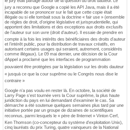
le jury était partagé autour de la question du droit dauteur. Le
jury a reconnu que Google a copié les API Java, mais il a été
incapable de se prononcer sur le fait que cette copie était
illégale ou si elle tombait sous la doctrine « fair use » (ensemble
de règles de droit, d'origine législative et jurisprudentielle, qui
apportent des limitations et des exceptions aux droits exclusifs
de l'auteur sur son uvre (droit d'auteur). Il essaie de prendre en
compte à la fois les intérêts des bénéficiaires des droits d'auteur
et l'intérêt public, pour la distribution de travaux créatifs, en
autorisant certains usages qui seraient, autrement, considérés
comme illégaux). Le 09 mai dernier, une décision de la Cour
dAppel a proclamé que les interfaces de programmation
pouvaient être protégées par la législation sur les droits dauteur
« jusquà ce que la cour suprême ou le Congrès nous dise le
contraire »
Google n'a pas voulu en rester là. En octobre, la société de
Larry Page s'est tournée vers la Cour suprême, la plus haute
juridiction du pays en lui demandant d'examiner le cas. Sa
démarche a été soutenue quelques semaines plus tard par une
initiative portée par un groupe de dizaines de scientifiques
reconnus, parmi lesquels le « père de lInternet » Vinton Cerf,
Ken Thomson (co-concepteur du système d'exploitation Unix),
cinq lauréats du prix Turing, quatre vainqueurs de la National