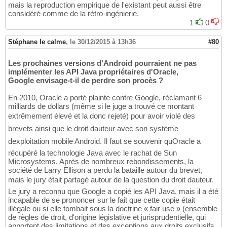
mais la reproduction empirique de l'existant peut aussi être
considéré comme de la rétro-ingénierie.
1
0
Stéphane le calme
,
le 30/12/2015 à 13h36
#80
Les prochaines versions d'Android pourraient ne pas
implémenter les API Java propriétaires d'Oracle,
Google envisage-t-il de perdre son procès ?
En 2010, Oracle a porté plainte contre Google, réclamant 6
milliards de dollars (même si le juge a trouvé ce montant
extrêmement élevé et la donc rejeté) pour avoir violé des
brevets ainsi que le droit dauteur avec son système
dexploitation mobile Android. Il faut se souvenir quOracle a
récupéré la technologie Java avec le rachat de Sun
Microsystems. Après de nombreux rebondissements, la
société de Larry Ellison a perdu la bataille autour du brevet,
mais le jury était partagé autour de la question du droit dauteur.
Le jury a reconnu que Google a copié les API Java, mais il a été
incapable de se prononcer sur le fait que cette copie était
illégale ou si elle tombait sous la doctrine « fair use » (ensemble
de règles de droit, d'origine législative et jurisprudentielle, qui
apportent des limitations et des exceptions aux droits exclusifs