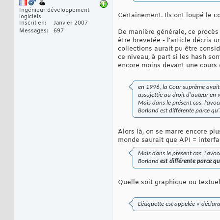
Ingénieur développement
Certainement. Ils ont loupé le 
logiciels
Inscrit en
Janvier 2007
Messages
697
De manière générale, ce procès e
être brevetée - l'article décris
collections aurait pu être consid
ce niveau, à part si les hash s
encore moins devant une cours d
en 1996, la Cour suprême avait 
assujettie au droit d'auteur en 
Mais dans le présent cas, l’avoc
Borland est différente parce qu'i
Alors là, on se marre encore pl
monde saurait que API = interfa
Mais dans le présent cas, l’avoc
Borland
est différente parce qu'
Quelle soit graphique ou textue
L’étiquette est appelée « déclara