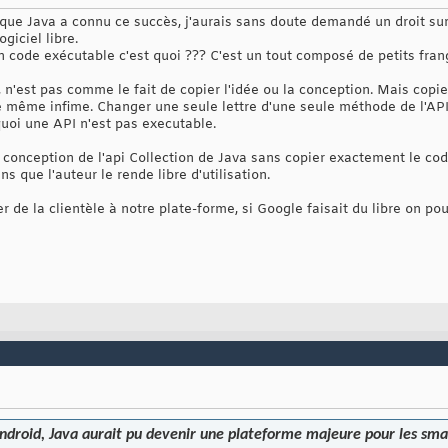
et que Java a connu ce succès, j'aurais sans doute demandé un droit sur
ogiciel libre.
n code exécutable c'est quoi ??? C'est un tout composé de petits f
, n'est pas comme le fait de copier l'idée ou la conception. Mais cop
e même infime. Changer une seule lettre d'une seule méthode de l'API
 quoi une API n'est pas executable.
conception de l'api Collection de Java sans copier exactement le code 
s que l'auteur le rende libre d'utilisation.
 de la clientèle à notre plate-forme, si Google faisait du libre on pou
ndroid, Java aurait pu devenir une plateforme majeure pour les sm