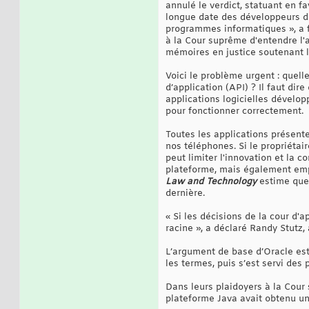
annulé le verdict, statuant en f
longue date des développeurs de 
programmes informatiques », a f
à la Cour suprême d'entendre l'a
mémoires en justice soutenant l
Voici le problème urgent : quell
d’application (API) ? Il faut dir
applications logicielles dévelo
pour fonctionner correctement.
Toutes les applications présent
nos téléphones. Si le propriétair
peut limiter l'innovation et la c
plateforme, mais également empê
Law and Technology
estime que 
dernière.
« Si les décisions de la cour d'
racine », a déclaré Randy Stutz, 
L’argument de base d’Oracle est
les termes, puis s’est servi des 
Dans leurs plaidoyers à la Cour 
plateforme Java avait obtenu un