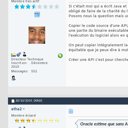
Membre très actif
Si c'était moi qui a écrit Java 
obligé de faire de la charité du l
Posons nous la question mais u
Copier le code source d'une API
une partie du binaire exécutabl
l'exécution du logiciel alors en
On peut copier intégralement la 
équitable que je peux dire à moin
Directeur Technique
Créer une API c'est pour chercher
Inscrit en
Décembre
2010
Messages
552
30/10/2019,
00h05
atha2
Membre éclairé
Oracle estime que sans A