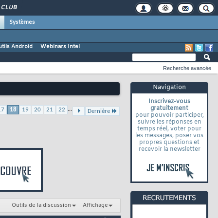
CLUB
Systèmes
tils Android
Webinars Intel
Recherche avancée
Navigation
Inscrivez-vous
gratuitement
...
17
18
19
20
21
22
Dernière
pour pouvoir participer,
suivre les réponses en
temps réel, voter pour
les messages, poser vos
propres questions et
recevoir la newsletter
Outils de la discussion
Affichage