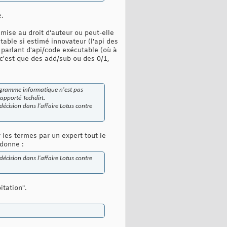
.
umise au droit d'auteur ou peut-elle
table si estimé innovateur (l'api des
n parlant d'api/code exécutable (où à
c'est que des add/sub ou des 0/1,
rogramme informatique n'est pas
rapporté Techdirt.
décision dans l'affaire Lotus contre
 les termes par un expert tout le
donne :
décision dans l'affaire Lotus contre
tation".