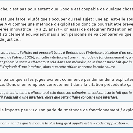
coche, c'est pas pour autant que Google est coupable de quelque chose
st une farce. Plutôt que s'occuper du réel sujet : une api est-elle so
 une API comme une méthode d'exploitation donc ça pourrait être breve
érée innovatrice il y a 25 ans?) -, on essai de détourner l'attention e
ont strictement équivalent mais sinon personne ne va comparer vu que 
e justice).
statué dans l'affaire qui opposait Lotus à Borland que l'interface utilisateur d'un p
vertu de l'alinéa 102b), car cette interface est une « méthode de fonctionnement », a 
at général a tenté d’effacer tout cela dans son mémoire, en insistant sur le fait que la 
l s'agissait d'une interface, alors que cette affaire concerne le code source.
us, parce que si les juges avaient commencé par demander à expliciter
ce. Donc si on remplace correctement dans la citation précédente ça 
at général a tenté d’effacer tout cela dans son mémoire, en insistant sur le fait que la 
il s'agissait d'une
interface
, alors que cette affaire concerne une
interface
.
lle importe peu vu qu'on parle de "méthode de fonctionnement / exploi
tion », tandis que le module le plus long qu’il appelle est le « code d’application ».