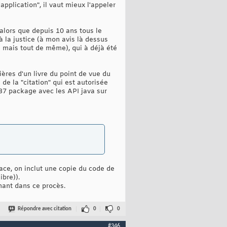
pplication", il vaut mieux l'appeler
 alors que depuis 10 ans tous le
 la justice (à mon avis là dessus
s mais tout de même), qui à déjà été
ières d'un livre du point de vue du
 de la "citation" qui est autorisée
37 package avec les API java sur
face, on inclut une copie du code de
ibre)).
nant dans ce procès.
Répondre avec citation
0
0
#346