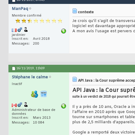
ManPaq
contexte
Membre confirmé
Je crois qu'il s'agit de transver
logiciel est davantage appropri
A mon avis l'usage est pervers d
jardinier
Inscrit en
Avril 2018
Messages
200
16/11/2019,
11h09
Stéphane le calme
API Java : la Cour suprême accept
Inactif
API Java : la Cour supr
suite à un verdict de 2018 qui pourrait êtr
Il y a près de 10 ans, Oracle a i
Administrateur de base de
l'affaire en 2010 après que Goo
données
tourne sur smartphones et table
Inscrit en
Mars 2013
plus de 2,5 milliards d’appareils.
Messages
10 084
Google a remporté deux victoires