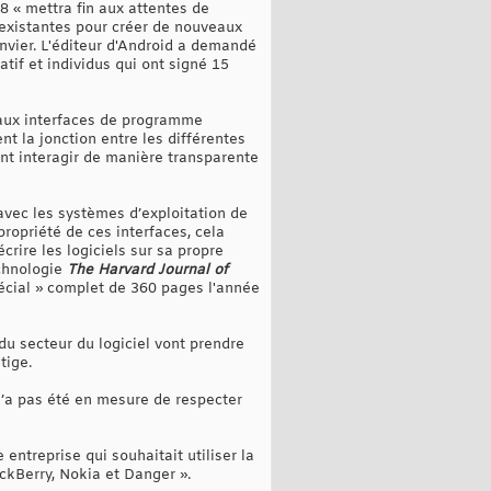
18 « mettra fin aux attentes de
s existantes pour créer de nouveaux
nvier. L'éditeur d'Android a demandé
tif et individus qui ont signé 15
s aux interfaces de programme
nt la jonction entre les différentes
nt interagir de manière transparente
vec les systèmes d’exploitation de
propriété de ces interfaces, cela
crire les logiciels sur sa propre
echnologie
The Harvard Journal of
écial » complet de 360 ​​pages l'année
du secteur du logiciel vont prendre
tige.
n’a pas été en mesure de respecter
entreprise qui souhaitait utiliser la
kBerry, Nokia et Danger ».