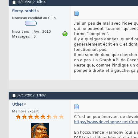
07/10/2019,
16h14
fiercy-rabbit
Nouveau candidat au Club
J'ai un peu de mal avec l'idée qu
qui ne peuvent "tourner" qu'avec
Inscrit en
Avril 2010
forme "compilée".
Messages
3
Il y a quelques années, quand o
généralement écrit en C et dont 
fonctionnait pas.
Il me semble donc que chercher à 
on a pas. La Graph API de Faceb
Reste que, comme l'indique un d
pompé à droite et à gauche, ça 
07/10/2019,
17h09
Uther
Membre Expert
C"'est un peu énervant de devoir
https://www.developpez.net/for
En l’occurrence Harmony (qui a 
l'API de la bibliothèque) pas le