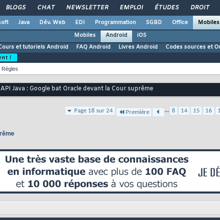
BLOGS
CHAT
NEWSLETTER
EMPLOI
ÉTUDES
DROIT
oft
Java
Dév. Web
EDI
Programmation
SGBD
Office
Mobiles
Mobiles
Android
iOS
Cours et tutoriels Android
FAQ Android
Livres Android
Codes sources et Ou
ent !
Règles
API Java : Google bat Oracle devant la Cour suprême
...
Page 18 sur 24
8
14
15
16
Première
prême