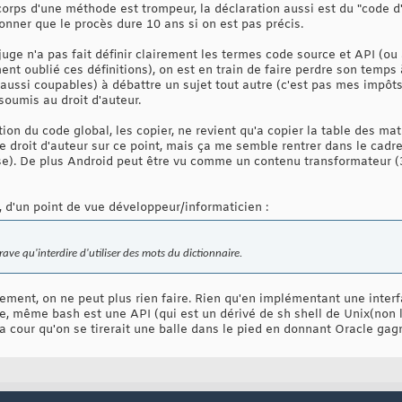
corps d'une méthode est trompeur, la déclaration aussi est du "code d'a
'étonner que le procès dure 10 ans si on est pas précis.
juge n'a pas fait définir clairement les termes code source et API (ou
 oublié ces définitions), on est en train de faire perdre son temps à
 aussi coupables) à débattre un sujet tout autre (c'est pas mes impôt
soumis au droit d'auteur.
ion du code global, les copier, ne revient qu'a copier la table des mat
 le droit d'auteur sur ce point, mais ça me semble rentrer dans le cadre
se). De plus Android peut être vu comme un contenu transformateur (
, d'un point de vue développeur/informaticien :
rave qu'interdire d'utiliser des mots du dictionnaire.
ibrement, on ne peut plus rien faire. Rien qu'en implémentant une inter
re, même bash est une API (qui est un dérivé de sh shell de Unix(non l
a cour qu'on se tirerait une balle dans le pied en donnant Oracle gag