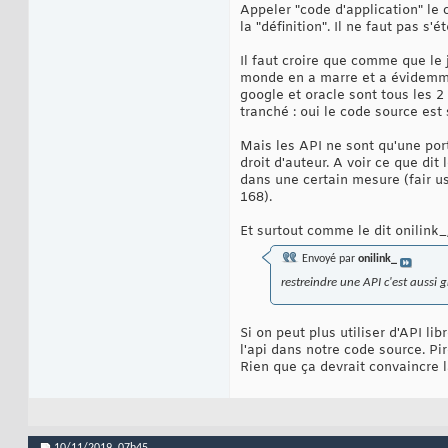
Appeler "code d'application" le 
la "définition". Il ne faut pas s
Il faut croire que comme que le 
monde en a marre et a évidemment
google et oracle sont tous les 2
tranché : oui le code source est 
Mais les API ne sont qu'une port
droit d'auteur. A voir ce que dit
dans une certain mesure (fair u
168).
Et surtout comme le dit onilink_
Envoyé par
onilink_
restreindre une API c'est aussi g
Si on peut plus utiliser d'API l
l'api dans notre code source. Pi
Rien que ça devrait convaincre l
10/11/2019,
07h45