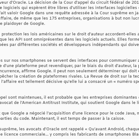
aveur d’Oracle. La décision de la Cour d'appel du circuit fédéral de 20
logiciels qui espèrent être libres d'utiliser les interfaces logicielle
ait valoir Google dans une requête adressée à la Cour suprême en ja
ffaire, de même que les 175 entreprises, organisations à but non lucra
e plaidoyer de Google.
e protection les lois américaines sur le droit d’auteur accordent-elle
e que les API sont omniprésentes dans les logiciels actuels. Elles forme
ppées par différentes sociétés et développeurs indépendants qui doive
es sur nos smartphones se servent des interfaces pour communiquer a
e d'une plateforme peut revendiquer, par le biais du droit d'auteur, la 
oncurrence, affirme Google. Il peut non seulement déterminer qui doit é
cher la création de plateformes rivales. La Revue de droit sur la t
l'affaire est tellement décisive qu'elle lui a consacré un « numéro sp
appel sont maintenues, il est probable que les entreprises dominantes 
avocat de l'American Antitrust Institute, qui soutient Google dans le li
 que Google a négocié l’acquisition d’une licence pour le code Java, 
parties du code. Maintenant, il est temps de passer à la caisse.
suprême, les avocats d’Oracle ont rappelé « Qu’avant Android, chaque 
e licence commerciale… y compris les fabricants de smartphones Blac