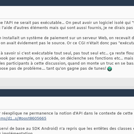
e l'API ne serait pas exécutable... On peut avoir un logiciel isolé qui 
 l'aide d'autres éléments mais qui sont aussi fournis, je ne dirais p
n installait un système de paiement sur un serveur Web, on recevait d
on avait évidement pas le source. Or ce CGI n'était donc pas "exécuta
savoir si c'est exécutable tout seul, pas tout seul etc... ça reste flo
ook par exemple, on y accède, on déclenche ses fonctions etc... mais
es participants à cette discussion, quand on monte un truc en se bas
pose pas de problème.... tant qu'on gagne pas de tunes!
 réexplique ne permanence la notion d'API dans le contexte de cette 
ums/d1...s/#post8605665
servi de base au SDK Android) n'a repris que les entêtes des classes 
ur implémentation.