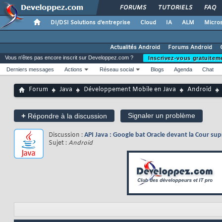
FORUMS
TUTORIELS
FAQ
DI/DSI Solutions d'entreprise
Cloud
IA
ALM
Micros
Actualités Android
Forums Android
Vous n'êtes pas encore inscrit sur Developpez.com ?
Inscrivez-vous gratuitem
Derniers messages
Actions
Réseau social
Blogs
Agenda
Chat
Forum
Java
Développement Mobile en Java
Android
+
Signaler un problème
Répondre à la discussion
Discussion :
API Java : Google bat Oracle devant la Cour su
Sujet :
Android