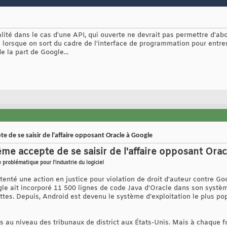
salité dans le cas d'une API, qui ouverte ne devrait pas permettre d'ab
é lorsque on sort du cadre de l'interface de programmation pour entre
e la part de Google...
e de se saisir de l'affaire opposant Oracle à Google
ême accepte de se saisir de l'affaire opposant Ora
e problématique pour l'industrie du logiciel
ntenté une action en justice pour violation de droit d'auteur contre Go
gle ait incorporé 11 500 lignes de code Java d'Oracle dans son systè
ttes. Depuis, Android est devenu le système d’exploitation le plus po
 au niveau des tribunaux de district aux États-Unis. Mais à chaque fo