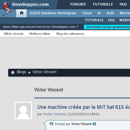
FORUMS
TUTORIELS
FAQ
DI/DSI Solutions d'entreprise
Cloud
IA
ALM
Micros
TUTORIELS
FAQ
WEBIN
Vous n'êtes pas encore inscrit sur Developpez.com ?
Inscrivez-vous gratuitem
Billets récents
Meilleurs billets
Blog des utilisateurs
Blogs
Victor Vincent
Victor Vincent
Une machine créée par le MIT bat 615 éq
par
Victor Vincent
, 21/10/2015 à 18h51
Envoyé par
Victor Vincent