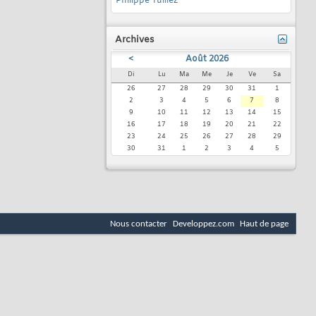
Philippe Tulliez
Archives
<
Août 2026
Di
Lu
Ma
Me
Je
Ve
Sa
26
27
28
29
30
31
1
2
3
4
5
6
7
8
9
10
11
12
13
14
15
16
17
18
19
20
21
22
23
24
25
26
27
28
29
30
31
1
2
3
4
5
Nous contacter
Developpez.com
Haut de page