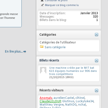
Consulter le profil
Marquer ce blog comme lu
Date d'inscription
Janvier 2013
e grande masse
Messages
320
acer l’homme
Billets dans le blog
1
Catégories
Catégories de l'utilisateur
Sans catégorie
En lire plus...
Billets récents
Une machine créée par le MIT bat
615 équipes humaines sur 906 dans
trois compétitions
21/10/2015
18h51
Récents visiteurs
Anomaly
,
aurelienCastel
,
cihinel
,
ClaudeLELOUP
,
Glutinus
,
Luckyluke34
,
Matthieu Vergne
,
NathDG
,
nchal
,