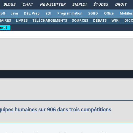
BLOGS
CHAT
NEWSLETTER
EMPLOI
ÉTUDES
DROIT
oft
Java
Dév. Web
EDI
Programmation
SGBD
Office
Mobiles
AIRES
LIVRES
TÉLÉCHARGEMENTS
SOURCES
DÉBATS
WIKI
DIC
ent !
uipes humaines sur 906 dans trois compétitions