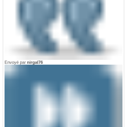
Envoyé par
nirgal76