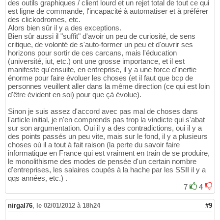
des outils graphiques / client lourd et un rejet total de tout ce qui
est ligne de commande, l'incapacité à automatiser et à préférer
des clickodromes, etc.
Alors bien sûr il y a des exceptions.
Bien sûr aussi il "suffit" d'avoir un peu de curiosité, de sens
critique, de volonté de s'auto-former un peu et d'ouvrir ses
horizons pour sortir de ces carcans, mais l'éducation
(université, iut, etc.) ont une grosse importance, et il est
manifeste qu'ensuite, en entreprise, il y a une force d'inertie
énorme pour faire évoluer les choses (et il faut que bcp de
personnes veuillent aller dans la même direction (ce qui est loin
d'être évident en soi) pour que çà évolue).
Sinon je suis assez d'accord avec pas mal de choses dans
l'article initial, je n'en comprends pas trop la vindicte qui s'abat
sur son argumentation. Oui il y a des contradictions, oui il y a
des points passés un peu vite, mais sur le fond, il y a plusieurs
choses où il a tout à fait raison (la perte du savoir faire
informatique en France qui est vraiment en train de se produire,
le monolithisme des modes de pensée d'un certain nombre
d'entreprises, les salaires coupés à la hache par les SSII il y a
qqs années, etc.) .
7
4
nirgal76
,
le 02/01/2012 à 18h24
#9