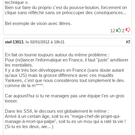
technique ».
Bien sur faire du proprio c'est du pousse-bouton, forcement on
clique sans réfléchir sans se préoccuper des conséquences...
Bel exemple de vison avec illères.
12
2
stef-13013
,
le 02/01/2012 à 18h11
#7
En fait on tourne toujours autour du même problème :
Pour (re)lancer l'informatique en France, il faut "juste" améliorer
les mentalités.
Il y a de très bon développeurs en France (sans doute autant
qu'aux US) mais la grosse différence avec ces maudits
Yankees, c'est que nous considérons tout simplement le dev.
comme de la m****.
Car aujourd'hui si tu ne manages pas une équipe t'es un gros
looser.
Dans les SSII, le discours est globalement le même :
Arrivé à un certain âge, soit tu es "mega-chef-de-projet-qui-
manage-à-mort-qui-palpe", soit tu es un mou qui a raté ta vie !
(Si tu es les deux, aie... )