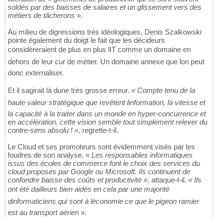
soldés par des baisses de salaires et un glissement vers des
métiers de tâcherons »
.
Au milieu de digressions très idéologiques, Denis Szalkowski
pointe également du doigt le fait que les décideurs
considèreraient de plus en plus lIT comme un domaine en
dehors de leur cur de métier. Un domaine annexe que lon peut
donc externaliser.
Et il sagirait là dune très grosse erreur.
« Compte tenu de la
haute valeur stratégique que revêtent linformation, la vitesse et
la capacité à la traiter dans un monde en hyper-concurrence et
en accélération, cette vision semble tout simplement relever du
contre-sens absolu ! »
, regrette-t-il.
Le Cloud et ses promoteurs sont évidemment visés par les
foudres de son analyse.
« Les responsables informatiques
issus des écoles de commerce font le choix des services du
cloud proposés par Google ou Microsoft. Ils continuent de
confondre baisse des coûts et productivité »
, attaque-t-il.
« Ils
ont été dailleurs bien aidés en cela par une majorité
dinformaticiens qui sont à léconomie ce que le pigeon ramier
est au transport aérien »
.