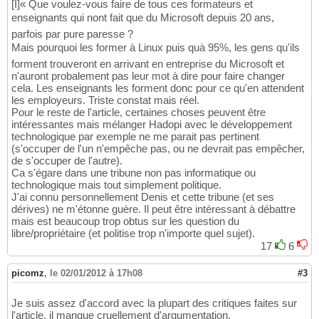
[I]« Que voulez-vous faire de tous ces formateurs et
enseignants qui nont fait que du Microsoft depuis 20 ans,
parfois par pure paresse ?
Mais pourquoi les former à Linux puis quà 95%, les gens qu'ils
forment trouveront en arrivant en entreprise du Microsoft et
n'auront probalement pas leur mot à dire pour faire changer
cela. Les enseignants les forment donc pour ce qu'en attendent
les employeurs. Triste constat mais réel.
Pour le reste de l'article, certaines choses peuvent être
intéressantes mais mélanger Hadopi avec le développement
technologique par exemple ne me parait pas pertinent
(s'occuper de l'un n'empêche pas, ou ne devrait pas empêcher,
de s'occuper de l'autre).
Ca s'égare dans une tribune non pas informatique ou
technologique mais tout simplement politique.
J'ai connu personnellement Denis et cette tribune (et ses
dérives) ne m'étonne guère. Il peut être intéressant à débattre
mais est beaucoup trop obtus sur les question du
libre/propriétaire (et politise trop n'importe quel sujet).
17
6
picomz
,
le 02/01/2012 à 17h08
#3
Je suis assez d'accord avec la plupart des critiques faites sur
l'article, il manque cruellement d'argumentation.