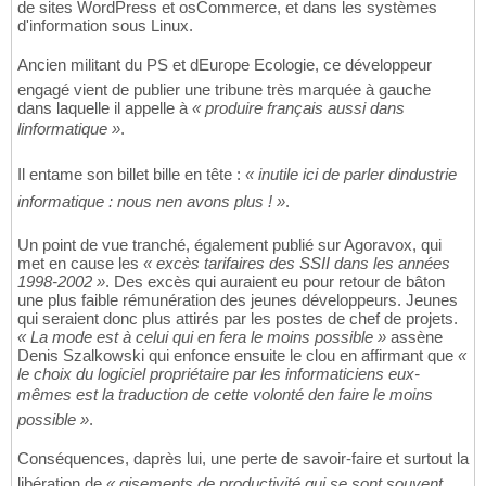
de sites WordPress et osCommerce, et dans les systèmes
d'information sous Linux.
Ancien militant du PS et dEurope Ecologie, ce développeur
engagé vient de publier une tribune très marquée à gauche
dans laquelle il appelle à
« produire français aussi dans
linformatique »
.
Il entame son billet bille en tête :
« inutile ici de parler dindustrie
informatique : nous nen avons plus ! »
.
Un point de vue tranché, également publié sur Agoravox, qui
met en cause les
« excès tarifaires des SSII dans les années
1998-2002 »
. Des excès qui auraient eu pour retour de bâton
une plus faible rémunération des jeunes développeurs. Jeunes
qui seraient donc plus attirés par les postes de chef de projets.
« La mode est à celui qui en fera le moins possible »
assène
Denis Szalkowski qui enfonce ensuite le clou en affirmant que
«
le choix du logiciel propriétaire par les informaticiens eux-
mêmes est la traduction de cette volonté den faire le moins
possible »
.
Conséquences, daprès lui, une perte de savoir-faire et surtout la
libération de
« gisements de productivité qui se sont souvent