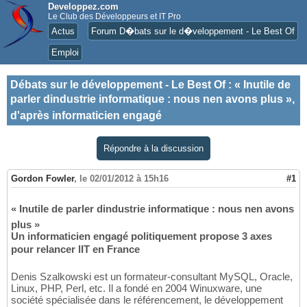
Developpez.com
Le Club des Développeurs et IT Pro
Actus
Forum D�bats sur le d�veloppement - Le Best Of
Emploi
Débats sur le développement - Le Best Of
:
« Inutile de
parler dindustrie informatique : nous nen avons plus »,
d'après informaticien engagé
Répondre à la discussion
Gordon Fowler
,
le 02/01/2012 à 15h16
#1
« Inutile de parler dindustrie informatique : nous nen avons
plus »
Un informaticien engagé politiquement propose 3 axes
pour relancer lIT en France
Denis Szalkowski est un formateur-consultant MySQL, Oracle,
Linux, PHP, Perl, etc. Il a fondé en 2004 Winuxware, une
société spécialisée dans le référencement, le développement