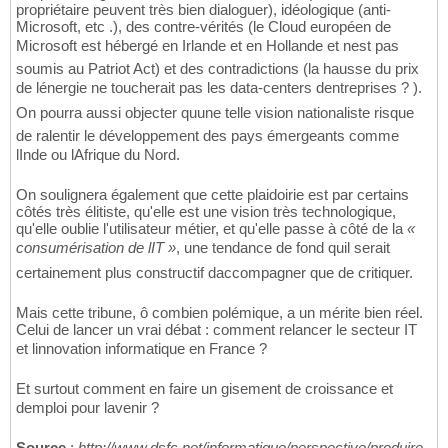
propriétaire peuvent très bien dialoguer), idéologique (anti-
Microsoft, etc .), des contre-vérités (le Cloud européen de
Microsoft est hébergé en Irlande et en Hollande et nest pas
soumis au Patriot Act) et des contradictions (la hausse du prix
de lénergie ne toucherait pas les data-centers dentreprises ? ).
On pourra aussi objecter quune telle vision nationaliste risque
de ralentir le développement des pays émergeants comme
lInde ou lAfrique du Nord.
On soulignera également que cette plaidoirie est par certains
côtés très élitiste, qu'elle est une vision très technologique,
qu'elle oublie l'utilisateur métier, et qu'elle passe à côté de la
«
consumérisation de lIT »
, une tendance de fond quil serait
certainement plus constructif daccompagner que de critiquer.
Mais cette tribune, ô combien polémique, a un mérite bien réel.
Celui de lancer un vrai débat : comment relancer le secteur IT
et linnovation informatique en France ?
Et surtout comment en faire un gisement de croissance et
demploi pour lavenir ?
Source
:
http://www.dsfc.net/informatique/perspective/produire-