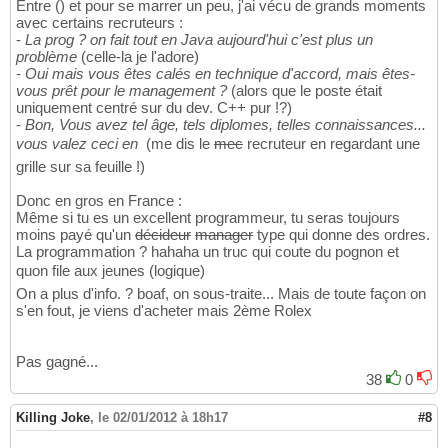
Entre () et pour se marrer un peu, j'ai vécu de grands moments
avec certains recruteurs :
-
La prog ? on fait tout en Java aujourd'hui c'est plus un
problème
(celle-la je l'adore)
-
Oui mais vous êtes calés en technique d'accord, mais êtes-
vous prêt pour le management ?
(alors que le poste était
uniquement centré sur du dev. C++ pur !?)
-
Bon, Vous avez tel âge, tels diplomes, telles connaissances...
vous valez ceci en 
(me dis le
mec
recruteur en regardant une
grille sur sa feuille !)
Donc en gros en France :
Même si tu es un excellent programmeur, tu seras toujours
moins payé qu'un
décideur
manager
type qui donne des ordres.
La programmation ? hahaha un truc qui coute du pognon et
quon file aux jeunes (logique)
On a plus d'info. ? boaf, on sous-traite... Mais de toute façon on
s'en fout, je viens d'acheter mais 2ème Rolex
Pas gagné...
38
0
Killing Joke
,
le 02/01/2012 à 18h17
#8