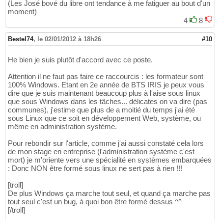
(Les José bové du libre ont tendance à me fatiguer au bout d'un
moment)
4
8
Bestel74
,
le 02/01/2012 à 18h26
#10
He bien je suis plutôt d'accord avec ce poste.
Attention il ne faut pas faire ce raccourcis : les formateur sont
100% Windows. Etant en 2e année de BTS IRIS je peux vous
dire que je suis maintenant beaucoup plus à l'aise sous linux
que sous Windows dans les tâches... délicates on va dire (pas
communes), j'estime que plus de a moitié du temps j'ai été
sous Linux que ce soit en développement Web, système, ou
même en administration système.
Pour rebondir sur l'article, comme j'ai aussi constaté cela lors
de mon stage en entreprise (l'administration système c'est
mort) je m'oriente vers une spécialité en systèmes embarquées
: Donc NON être formé sous linux ne sert pas à rien !!!
[troll]
De plus Windows ça marche tout seul, et quand ça marche pas
tout seul c'est un bug, à quoi bon être formé dessus ^^
[/troll]