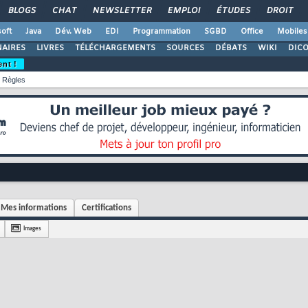
BLOGS
CHAT
NEWSLETTER
EMPLOI
ÉTUDES
DROIT
oft
Java
Dév. Web
EDI
Programmation
SGBD
Office
Mobiles
AIRES
LIVRES
TÉLÉCHARGEMENTS
SOURCES
DÉBATS
WIKI
DIC
ent !
Règles
Mes informations
Certifications
Images