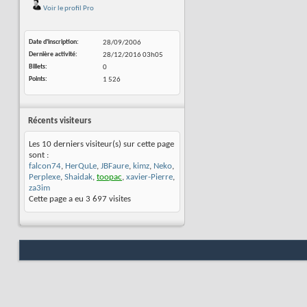
Voir le profil Pro
Date d'inscription
28/09/2006
Dernière activité
28/12/2016
03h05
Billets
0
Points
1 526
Récents visiteurs
Les 10 derniers visiteur(s) sur cette page
sont :
falcon74
,
HerQuLe
,
JBFaure
,
kimz
,
Neko
,
Perplexe
,
Shaidak
,
toopac
,
xavier-Pierre
,
za3im
Cette page a eu
3 697
visites