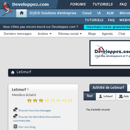
FORUMS
TUTORIELS
FAQ
DI/DSI Solutions d'entreprise
Cloud
IA
ALM
Micros
TUTORIELS
FAQ
WEBIN
Vous n'êtes pas encore inscrit sur Developpez.com ?
Inscrivez-vous gratuitem
Derniers messages
Actions
Réseau social
Blogs
Agenda
Chat
LeSmurf
Activité de LeSmurf
LeSmurf
Membre éclairé
Tout
LeSmurf
Amis
Pas d'activité récente
Trouver tous les messages
Trouver les dernières discussions
commencées
Voir son blog