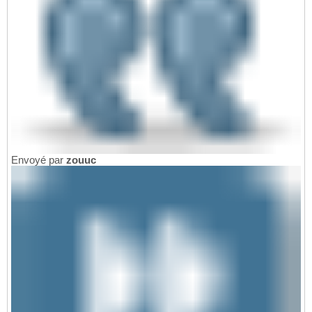
Envoyé par
zouuc