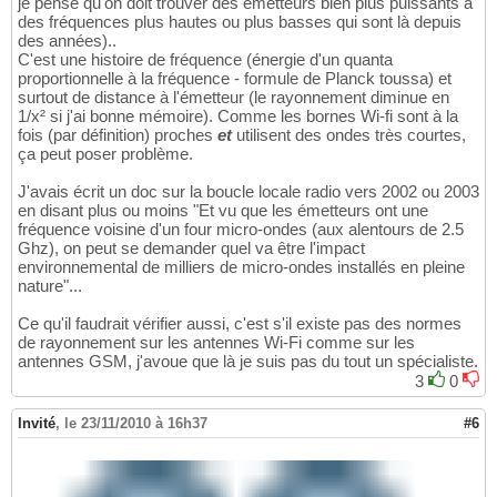
je pense qu'on doit trouver des emetteurs bien plus puissants à
des fréquences plus hautes ou plus basses qui sont là depuis
des années)..
C'est une histoire de fréquence (énergie d'un quanta
proportionnelle à la fréquence - formule de Planck toussa) et
surtout de distance à l'émetteur (le rayonnement diminue en
1/x² si j'ai bonne mémoire). Comme les bornes Wi-fi sont à la
fois (par définition) proches
et
utilisent des ondes très courtes,
ça peut poser problème.
J'avais écrit un doc sur la boucle locale radio vers 2002 ou 2003
en disant plus ou moins "Et vu que les émetteurs ont une
fréquence voisine d'un four micro-ondes (aux alentours de 2.5
Ghz), on peut se demander quel va être l'impact
environnemental de milliers de micro-ondes installés en pleine
nature"...
Ce qu'il faudrait vérifier aussi, c'est s'il existe pas des normes
de rayonnement sur les antennes Wi-Fi comme sur les
antennes GSM, j'avoue que là je suis pas du tout un spécialiste.
3
0
Invité
,
le 23/11/2010 à 16h37
#6