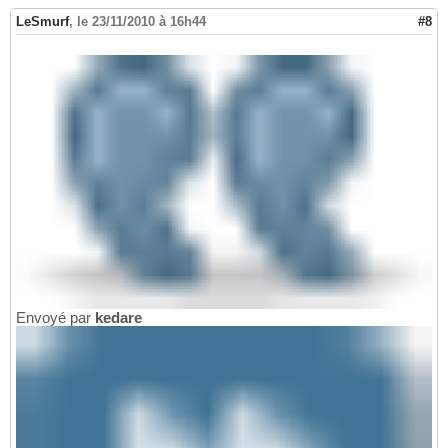
LeSmurf
,
le 23/11/2010 à 16h44
#8
Envoyé par
kedare