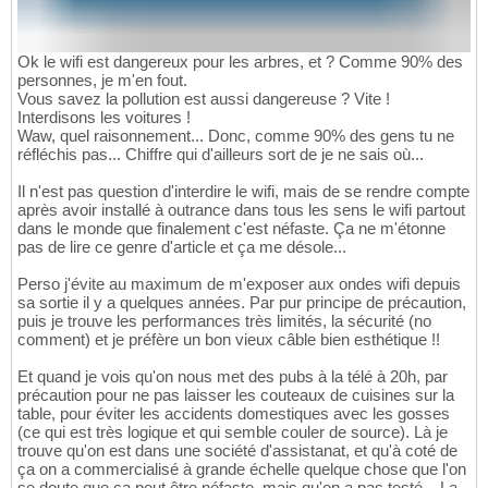
Ok le wifi est dangereux pour les arbres, et ? Comme 90% des
personnes, je m'en fout.
Vous savez la pollution est aussi dangereuse ? Vite !
Interdisons les voitures !
Waw, quel raisonnement... Donc, comme 90% des gens tu ne
réfléchis pas... Chiffre qui d'ailleurs sort de je ne sais où...
Il n'est pas question d'interdire le wifi, mais de se rendre compte
après avoir installé à outrance dans tous les sens le wifi partout
dans le monde que finalement c'est néfaste. Ça ne m'étonne
pas de lire ce genre d'article et ça me désole...
Perso j'évite au maximum de m'exposer aux ondes wifi depuis
sa sortie il y a quelques années. Par pur principe de précaution,
puis je trouve les performances très limités, la sécurité (no
comment) et je préfère un bon vieux câble bien esthétique !!
Et quand je vois qu'on nous met des pubs à la télé à 20h, par
précaution pour ne pas laisser les couteaux de cuisines sur la
table, pour éviter les accidents domestiques avec les gosses
(ce qui est très logique et qui semble couler de source). Là je
trouve qu'on est dans une société d'assistanat, et qu'à coté de
ça on a commercialisé à grande échelle quelque chose que l'on
se doute que ça peut être néfaste, mais qu'on a pas testé... La