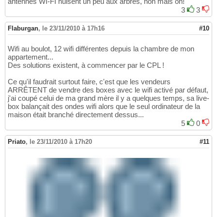
antennes WI-FI nuisent un peu aux arbres, non mais oh!
3
3
Flaburgan
,
le 23/11/2010 à 17h16
#10
Wifi au boulot, 12 wifi différentes depuis la chambre de mon
appartement...
Des solutions existent, à commencer par le CPL !
Ce qu'il faudrait surtout faire, c'est que les vendeurs
ARRÊTENT de vendre des boxes avec le wifi activé par défaut,
j'ai coupé celui de ma grand mère il y a quelques temps, sa live-
box balançait des ondes wifi alors que le seul ordinateur de la
maison était branché directement dessus...
5
0
Priato
,
le 23/11/2010 à 17h20
#11