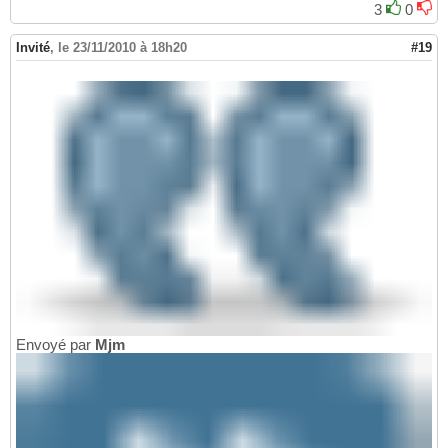
3
0
Invité
,
le 23/11/2010 à 18h20
#19
Envoyé par
Mjm