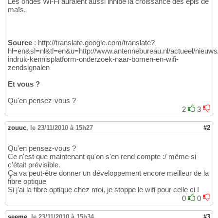
Les ondes Wi-Fi auraient aussi inhibé la croissance des épis de
maïs.
Source
: http://translate.google.com/translate?
hl=en&sl=nl&tl=en&u=http://www.antennebureau.nl/actueel/nieuws
indruk-kennisplatform-onderzoek-naar-bomen-en-wifi-
zendsignalen
Et vous ?
Qu'en pensez-vous ?
2
3
zouuc
,
le 23/11/2010 à 15h27
#2
Qu'en pensez-vous ?
Ce n'est que maintenant qu'on s'en rend compte :/ même si
c'était prévisible.
Ça va peut-être donner un développement encore meilleur de la
fibre optique
Si j'ai la fibre optique chez moi, je stoppe le wifi pour celle ci !
0
0
seeme
,
le 23/11/2010 à 15h34
#3