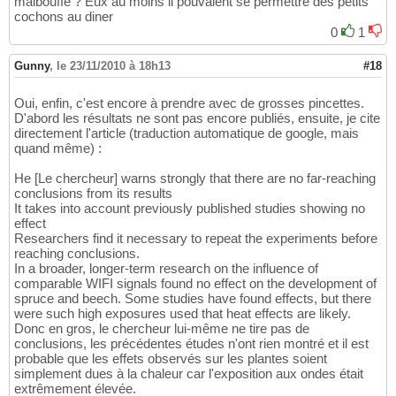
malbouffe ? Eux au moins il pouvaient se permettre des petits
cochons au diner
0
1
Gunny
,
le 23/11/2010 à 18h13
#18
Oui, enfin, c'est encore à prendre avec de grosses pincettes.
D'abord les résultats ne sont pas encore publiés, ensuite, je cite
directement l'article (traduction automatique de google, mais
quand même) :
He [Le chercheur] warns strongly that there are no far-reaching
conclusions from its results
It takes into account previously published studies showing no
effect
Researchers find it necessary to repeat the experiments before
reaching conclusions.
In a broader, longer-term research on the influence of
comparable WIFI signals found no effect on the development of
spruce and beech. Some studies have found effects, but there
were such high exposures used that heat effects are likely.
Donc en gros, le chercheur lui-même ne tire pas de
conclusions, les précédentes études n'ont rien montré et il est
probable que les effets observés sur les plantes soient
simplement dues à la chaleur car l'exposition aux ondes était
extrêmement élevée.