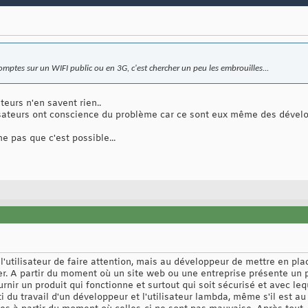
mptes sur un WIFI public ou en 3G, c'est chercher un peu les embrouilles...
teurs n'en savent rien..
lisateurs ont conscience du problème car ce sont eux même des dével
 pas que c'est possible...
à l'utilisateur de faire attention, mais au développeur de mettre en pl
ger. A partir du moment où un site web ou une entreprise présente un p
ournir un produit qui fonctionne et surtout qui soit sécurisé et avec leq
rti du travail d'un développeur et l'utilisateur lambda, même s'il est 