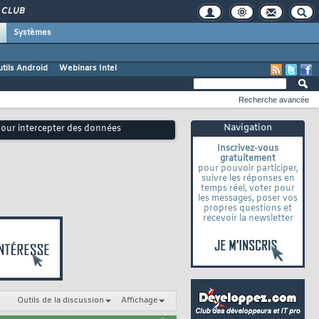
CLUB
Systèmes
tils Android
Webinars Intel
Recherche avancée
Navigation
 pour intercepter des données
Inscrivez-vous
gratuitement
pour pouvoir participer,
suivre les réponses en
temps réel, voter pour
les messages, poser vos
propres questions et
recevoir la newsletter
Outils de la discussion
Affichage