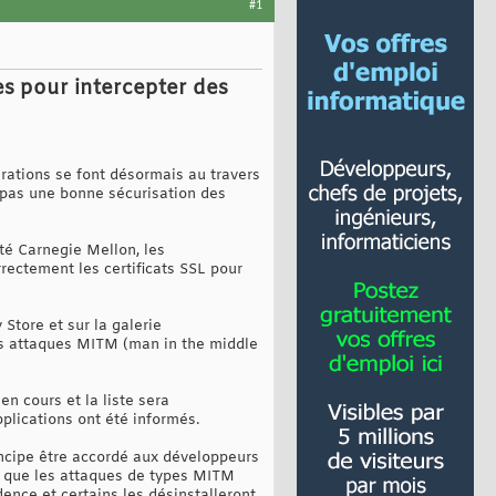
#1
ées pour intercepter des
ations se font désormais au travers
t pas une bonne sécurisation des
té Carnegie Mellon, les
rrectement les certificats SSL pour
 Store et sur la galerie
des attaques MITM (man in the middle
en cours et la liste sera
plications ont été informés.
rincipe être accordé aux développeurs
it que les attaques de types MITM
dence et certains les désinstalleront