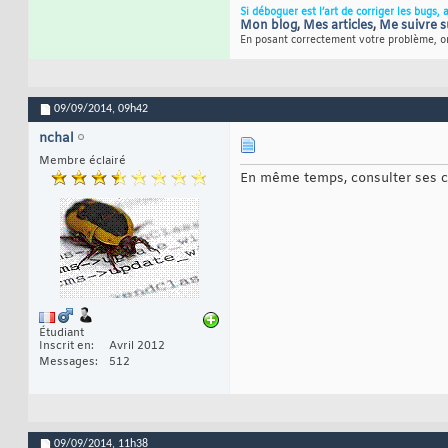
Si déboguer est l’art de corriger les bugs, 
Mon blog
,
Mes articles
,
Me suivre s
En posant correctement votre problème, on
09/09/2014,
09h42
nchal
Membre éclairé
En même temps, consulter ses co
Étudiant
Inscrit en
Avril 2012
Messages
512
09/09/2014,
11h38