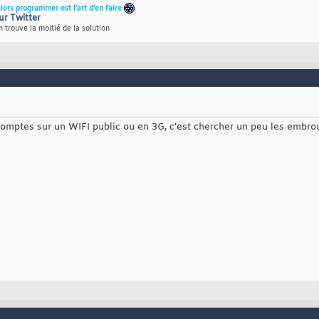
alors programmer est l’art d’en faire
ur Twitter
 trouve la moitié de la solution
mptes sur un WIFI public ou en 3G, c'est chercher un peu les embroui