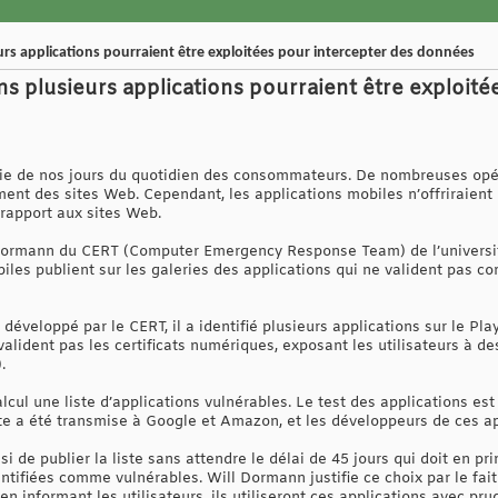
eurs applications pourraient être exploitées pour intercepter des données
ans plusieurs applications pourraient être exploit
tie de nos jours du quotidien des consommateurs. De nombreuses opér
iment des sites Web. Cependant, les applications mobiles n’offriraien
rapport aux sites Web.
l Dormann du CERT (Computer Emergency Response Team) de l’universi
les publient sur les galeries des applications qui ne valident pas co
, développé par le CERT, il a identifié plusieurs applications sur le Play
valident pas les certificats numériques, exposant les utilisateurs à 
.
alcul une liste d’applications vulnérables. Le test des applications est 
te a été transmise à Google et Amazon, et les développeurs de ces ap
 de publier la liste sans attendre le délai de 45 jours qui doit en p
entifiées comme vulnérables. Will Dormann justifie ce choix par le fa
n informant les utilisateurs, ils utiliseront ces applications avec pru