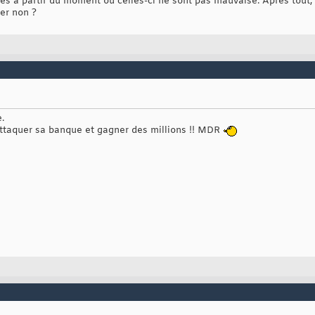
es à partir du moment où celles-ci ne sont pas mauvaise. Après tout, 
ser non ?
.
ttaquer sa banque et gagner des millions !! MDR