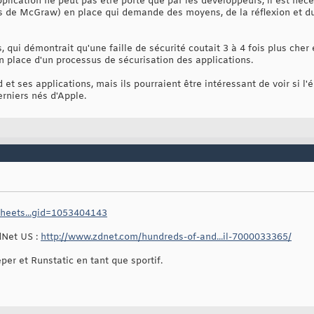
pplication ne peut pas être porté que par les développeurs, il est néc
ts de McGraw) en place qui demande des moyens, de la réflexion et d
 ans, qui démontrait qu'une faille de sécurité coutait 3 à 4 fois plus che
n place d'un processus de sécurisation des applications.
 et ses applications, mais ils pourraient être intéressant de voir si l
rniers nés d'Apple.
sheets...gid=1053404143
ZdNet US :
http://www.zdnet.com/hundreds-of-and...il-7000033365/
er et Runstatic en tant que sportif.