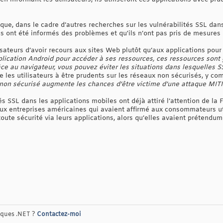
ue, dans le cadre d’autres recherches sur les vulnérabilités SSL dans
 ont été informés des problèmes et qu'ils n’ont pas pris de mesures p
sateurs d’avoir recours aux sites Web plutôt qu’aux applications pour 
lication Android pour accéder à ses ressources, ces ressources sont
ce au navigateur, vous pouvez éviter les situations dans lesquelles S
e les utilisateurs à être prudents sur les réseaux non sécurisés, y com
 non sécurisé augmente les chances d’être victime d’une attaque MI
ités SSL dans les applications mobiles ont déjà attiré l’attention de la
x entreprises américaines qui avaient affirmé aux consommateurs uti
ute sécurité via leurs applications, alors qu’elles avaient prétendume
riques .NET ?
Contactez-moi