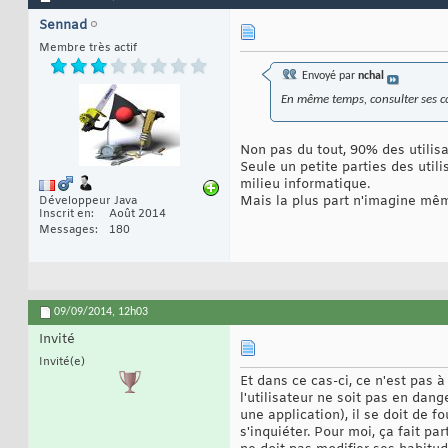
Sennad
Membre très actif
Envoyé par
nchal
En même temps, consulter ses co
Non pas du tout, 90% des utilisa
Seule un petite parties des uti
milieu informatique.
Mais la plus part n'imagine même
Développeur Java
Inscrit en
Août 2014
Messages
180
09/09/2014,
12h03
Invité
Invité(e)
Et dans ce cas-ci, ce n'est pas 
l'utilisateur ne soit pas en dan
une application), il se doit de f
s'inquiéter. Pour moi, ça fait pa