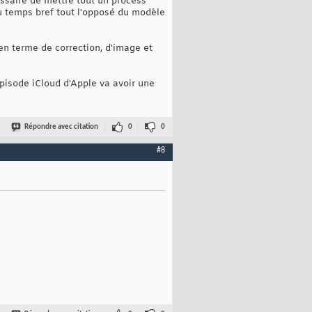
essaire de mettre tout un process
u temps bref tout l'opposé du modèle
r en terme de correction, d'image et
'épisode iCloud d'Apple va avoir une
Répondre avec citation
0
0
#8