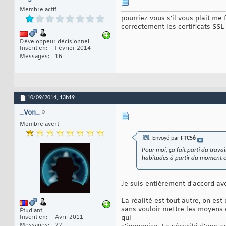
Membre actif
pourriez vous s'il vous plait me 
correctement les certificats SSL
Développeur décisionnel
Inscrit en
Février 2014
Messages
16
10/09/2014,
13h19
_Von_
Membre averti
Envoyé par
FTC56
Pour moi, ça fait parti du trava
habitudes à partir du moment où 
Je suis entièrement d'accord ave
La réalité est tout autre, on es
sans vouloir mettre les moyens 
Étudiant
Inscrit en
Avril 2011
qui
Messages
22