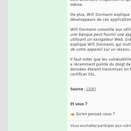
même.
De plus, Will Dormann explique q
développeurs de ces applications
Will Dormann conseille aux utili
une banque peut fournir une app
utilisant un navigateur Web. Grâ
explique Will Dormann, qui invit
de votre appareil sur un réseau
Il faut noter que les vulnérabil
a récemment pointé du doigt deu
données étaient transmises en to
certificat SSL.
Source
:
CERT
Et vous ?
Qu’en pensez-vous ?
Vous souhaitez participer aux rub