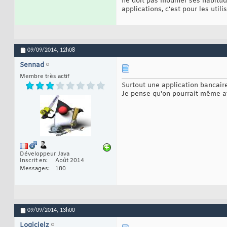
ne doit pas modifier ses habitud
applications, c'est pour les utili
09/09/2014,
12h08
Sennad
Membre très actif
Surtout une application bancaire
Je pense qu'on pourrait même a
Développeur Java
Inscrit en
Août 2014
Messages
180
09/09/2014,
13h00
Logicielz