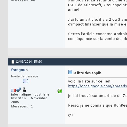
s'improvise. La sécurité d'une a
(SDL de Microsoft, 7 touchpoin
actuel.
J'ai lu un article, il y a 2 ou 3
d'impact financier que la mise e
Certes l'article concerne Android
conséquence sur la vente des de
12/09/2014,
18h50
frangou
la liste des applis
Invité de passage
voici la liste sur ce lien :
https://docs.google.com/spread
informatique industrielle
je l'ai trouvé sur un article de 
Inscrit en
Novembre
2005
Perso, je ne connais que RunKeep
Messages
1
@+