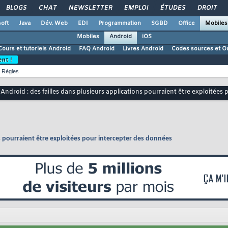
BLOGS
CHAT
NEWSLETTER
EMPLOI
ÉTUDES
DROIT
oft
Java
Dév. Web
EDI
Programmation
SGBD
Office
Mobiles
Mobiles
Android
iOS
Cours et tutoriels Android
FAQ Android
Livres Android
Codes sources et Ou
ent !
Règles
Android : des failles dans plusieurs applications pourraient être exploitées
ns pourraient être exploitées pour intercepter des données