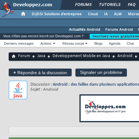
FORUMS
TUTORIELS
FAQ
DI/DSI Solutions d'entreprise
Cloud
IA
ALM
Micros
Actualités Android
Forums Android
Vous n'êtes pas encore inscrit sur Developpez.com ?
Inscrivez-vous gratuitem
Derniers messages
Actions
Réseau social
Blogs
Agenda
Chat
Forum
Java
Développement Mobile en Java
Android
+
Signaler un problème
Répondre à la discussion
Discussion :
Android : des failles dans plusieurs applicatio
Sujet :
Android