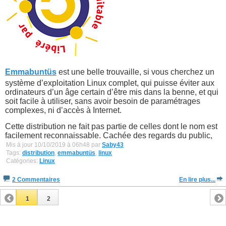
Emmabuntüs
est une belle trouvaille, si vous cherchez un
système d’exploitation Linux complet, qui puisse éviter aux
ordinateurs d’un âge certain d’être mis dans la benne, et qui
soit facile à utiliser, sans avoir besoin de paramétrages
complexes, ni d’accès à Internet.
Cette distribution ne fait pas partie de celles dont le nom est
facilement reconnaissable. Cachée des regards du public,
Mis à jour 10/10/2019 à 06h48 par
Saby43
Tags:
distribution
,
emmabuntüs
,
linux
Catégories:
Linux
2 Commentaires
En lire plus...
1
2