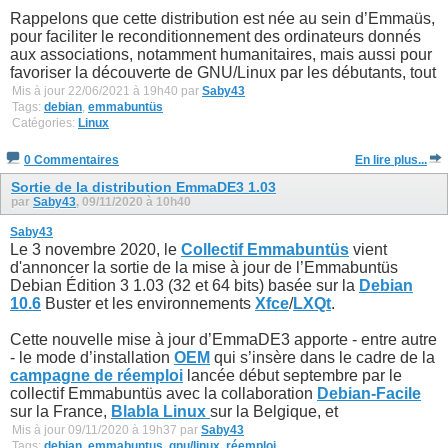
Rappelons que cette distribution est née au sein d’Emmaüs,
pour faciliter le reconditionnement des ordinateurs donnés
aux associations, notamment humanitaires, mais aussi pour
favoriser la découverte de GNU/Linux par les débutants, tout
Mis à jour 22/06/2021 à 19h40 par
Saby43
Tags:
debian
,
emmabuntüs
Catégories:
Linux
0 Commentaires
En lire plus...
Sortie de la distribution EmmaDE3 1.03
par
Saby43
, 09/11/2020 à 10h40
Saby43
Le 3 novembre 2020, le
Collectif Emmabuntüs
vient
d'annoncer la sortie de la mise à jour de l’Emmabuntüs
Debian Édition 3 1.03 (32 et 64 bits) basée sur la
Debian
10.6
Buster et les environnements
Xfce
/
LXQt
.
Cette nouvelle mise à jour d’EmmaDE3 apporte - entre autre
- le mode d’installation
OEM
qui s’insère dans le cadre de la
campagne de réemploi
lancée début septembre par le
collectif Emmabuntüs avec la collaboration
Debian-Facile
sur la France,
Blabla Linux
sur la Belgique, et
Mis à jour 09/11/2020 à 19h37 par
Saby43
Tags:
debian
,
emmabuntus
,
gnu/linux
,
réemploi