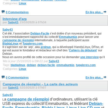
Catégories:
Linux
0 Commentaires
En lire plus...
Interview d'arp
par
Saby43
, 15/10/2020 à 07h34
Saby43
Cet été, l‘association
Debian-Facile
s’est dotée d’un nouveau président, qui
s’est immédiatement rapproché du collectif
Emmabuntüs
pour lancer une
campagne de réemploi
internationale, à laquelle participent aussi
BlablaLinux
et
Tugaleres.com
.
Il s’agit bien sûr de ‘arp’, aka
arpinux
, qui a développé HandyLinux, DFiso, et
qui est aussi le fondateur et rédacteur en chef des ‘
Cahiers du débutant
‘ sur
Debian.
Nous en avons profité de cette occasion pour lui demander
une interview
qu’il
Mis à jour 15/10/2020 à 09h22 par
Saby43
Tags:
blablalinux
,
debian
,
debian-facile
,
emmabuntüs
,
tugaleres.com
Catégories:
Linux
0 Commentaires
En lire plus...
Campagne de réemploi – La carte des acteurs
par
Saby43
, 02/10/2020 à 07h07
Saby43
a
campagne de réemploi
d’ordinateurs, utilisant la clé
L
USB express du collectif Emmabuntüs, et fédérant
Debian-
Facile
,
Emmabuntüs
,
Blabla Linux
,
Linux-Live-CD.org
et