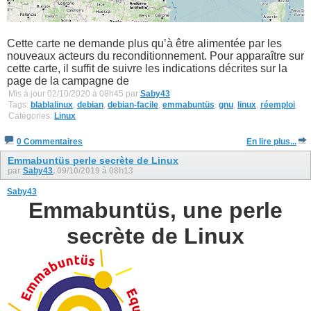
Cette carte ne demande plus qu’à être alimentée par les
nouveaux acteurs du reconditionnement. Pour apparaître sur
cette carte, il suffit de suivre les indications décrites sur la
page de la campagne de
Mis à jour 02/10/2020 à 08h45 par
Saby43
Tags:
blablalinux
,
debian
,
debian-facile
,
emmabuntüs
,
gnu
,
linux
,
réemploi
Catégories:
Linux
0 Commentaires
En lire plus...
Emmabuntüs perle secrète de Linux
par
Saby43
, 09/10/2019 à 08h13
Saby43
Emmabuntüs, une perle
secrète de Linux