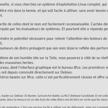
uvaille, si vous cherchez un système d’exploitation Linux complet, qui 
être mis dans la benne, et qui soit facile à utiliser, sans avoir besoi
t.
 partie de celles dont le nom est facilement reconnaissable. Cachée de
rquée par les évaluateurs de systèmes. Et pourtant elle a répondu p
ndre le potentiel nécessaire pour retenir l’attention des testeurs de 
S.
 fouineurs de distro présagent que son nom bizarre reflète des perfo
ions de son humble site sur la Toile, vous passerez à côté de sa réell
des mauvaises herbes.
reau, dont l’interface graphique est le bureau Xfce. Les premières v
rs ont depuis commuté directement sur Debian.
os basées sur Xfce, celle-ci est particulièrement réussie et offre u
me, basée sur Debian 10 Buster, la branche Stable. La RC3 (Release Candidate 3) est soli
tante, dans la mesure où un des buts de cette distro est de faire en sorte que les vieu
.
de septembre. C’est une version facile à utiliser par les débutants, mais qui convient 