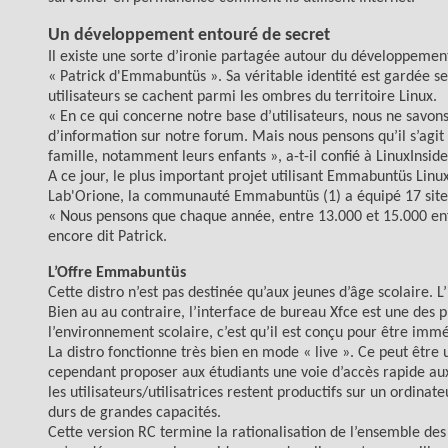
Un développement entouré de secret
Il existe une sorte d’ironie partagée autour du développeme
« Patrick d'Emmabuntüs ». Sa véritable identité est gardée 
utilisateurs se cachent parmi les ombres du territoire Linux.
« En ce qui concerne notre base d’utilisateurs, nous ne savon
d’information sur notre forum. Mais nous pensons qu’il s’agi
famille, notamment leurs enfants », a-t-il confié à LinuxInside
A ce jour, le plus important projet utilisant Emmabuntüs Linu
Lab'Orione, la communauté Emmabuntüs (1) a équipé 17 sites
« Nous pensons que chaque année, entre 13.000 et 15.000 en
encore dit Patrick.
L’Offre Emmabuntüs
Cette distro n’est pas destinée qu’aux jeunes d’âge scolaire. 
Bien au au contraire, l’interface de bureau Xfce est une des
l’environnement scolaire, c’est qu’il est conçu pour être imm
La distro fonctionne très bien en mode « live ». Ce peut être 
cependant proposer aux étudiants une voie d’accès rapide aux
les utilisateurs/utilisatrices restent productifs sur un ordina
durs de grandes capacités.
Cette version RC termine la rationalisation de l’ensemble des