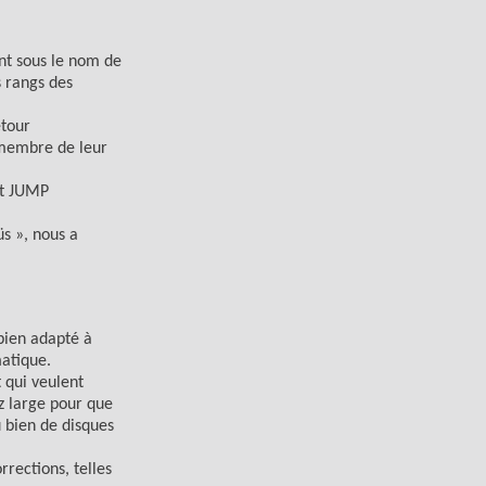
nt sous le nom de
s rangs des
etour
n membre de leur
et JUMP
s », nous a
bien adapté à
matique.
 qui veulent
z large pour que
u bien de disques
rections, telles