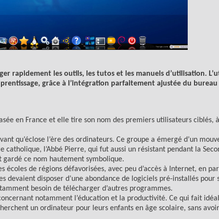
r rapidement les outils, les tutos et les manuels d’utilisation.
L’u
prentissage, grâce à l’intégration parfaitement ajustée du bureau 
e en France et elle tire son nom des premiers utilisateurs ciblés, à
ant qu’éclose l’ère des ordinateurs. Ce groupe a émergé d’un mou
re catholique, l’Abbé Pierre, qui fut aussi un résistant pendant la Se
nt gardé ce nom hautement symbolique.
des écoles de régions défavorisées, avec peu d’accès à Internet, en par
les devaient disposer d’une abondance de logiciels pré-installés pour 
constamment besoin de télécharger d’autres programmes.
concernant notamment l’éducation et la productivité. Ce qui fait idé
erchent un ordinateur pour leurs enfants en âge scolaire, sans avoi