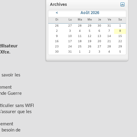
Archives
<
Août 2026
Di
Lu
Ma
Me
Je
Ve
Sa
26
27
28
29
30
31
1
2
3
4
5
6
7
8
9
10
11
12
13
14
15
16
17
18
19
20
21
22
tilisateur
23
24
25
26
27
28
29
Xfce.
30
31
1
2
3
4
5
 savoir les
vement
conde Guerre
ticulier sans WIFI
s’assurer que les
alement
r besoin de