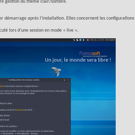
re gestion du thème clair/sombre.
r démarrage après l’installation. Elles concernent les configurations 
uté lors d’une session en mode « live ».