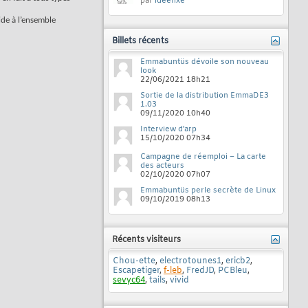
par
ideefixe
ide à l’ensemble
Billets récents
Emmabuntüs dévoile son nouveau
look
22/06/2021
18h21
Sortie de la distribution EmmaDE3
1.03
09/11/2020
10h40
Interview d'arp
15/10/2020
07h34
Campagne de réemploi – La carte
des acteurs
02/10/2020
07h07
Emmabuntüs perle secrète de Linux
09/10/2019
08h13
Récents visiteurs
Chou-ette
,
electrotounes1
,
ericb2
,
Escapetiger
,
f-leb
,
FredJD
,
PCBleu
,
sevyc64
,
tails
,
vivid