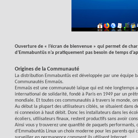
Ouverture de « l’é
cran de bienvenue » qui permet de charge
d’
Emmabuntüs n’a pratiquement pas besoin
de temps
d’ap
Origines de la Communauté
La distribution Emmabuntüs est développée par une équipe basé
Communautés Emmaüs.
Emmaüs est une communauté laïque qui est née longtemps av
international de solidarité, fondé à Paris en 1949 par un prêt
mondiale. Et toutes ces communautés à travers le monde, o
Au début la plupart des utilisateurs ciblés, se situaient dans 
ni connexion à haut débit. Donc les installateurs dans les éco
écoliers, utilisateurs finaux, restent productifs sans avoir 
Ainsi vous y trouverez une quantité de paquets performants, 
d’Emmabuntüs Linux un choix moderne pour les parents qui ch
surveiller en permanence comment ils utilisent Internet.