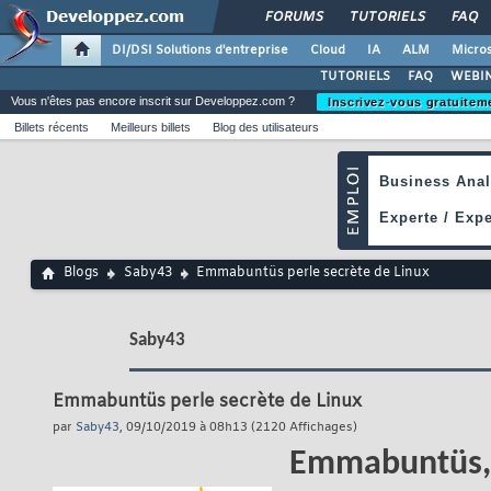
FORUMS
TUTORIELS
FAQ
DI/DSI Solutions d'entreprise
Cloud
IA
ALM
Micros
TUTORIELS
FAQ
WEBIN
Vous n'êtes pas encore inscrit sur Developpez.com ?
Inscrivez-vous gratuitem
Billets récents
Meilleurs billets
Blog des utilisateurs
Blogs
Saby43
Emmabuntüs perle secrète de Linux
Saby43
Emmabuntüs perle secrète de Linux
par
Saby43
, 09/10/2019 à 08h13 (2120 Affichages)
Emmabuntüs, u