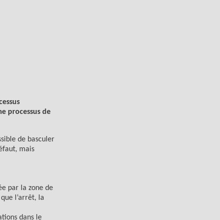
cessus
ême processus de
ssible de basculer
éfaut, mais
ée par la zone de
que l’arrêt, la
ations dans le