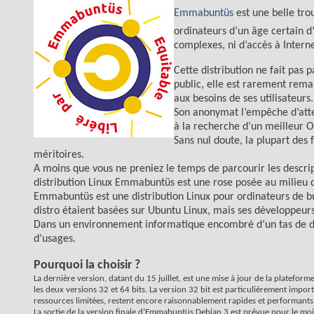
Emmabuntüs
est une belle tro
ordinateurs d’un âge certain d’
complexes, ni d’accès à Interne
Cette distribution ne fait pas
public, elle est rarement rema
aux besoins de ses utilisateurs.
Son anonymat l’empêche d’attei
à la recherche d’un meilleur O
Sans nul doute, la plupart des
méritoires.
A moins que vous ne preniez le temps de parcourir les descript
distribution Linux Emmabuntüs est une rose posée au milieu 
Emmabuntüs est une distribution Linux pour ordinateurs de bu
distro étaient basées sur Ubuntu Linux, mais ses développeu
Dans un environnement informatique encombré d’un tas de distr
d’usages.
Pourquoi la choisir ?
La dernière version, datant du 15 juillet, est une mise à jour de la platefor
les deux versions 32 et 64 bits. La version 32 bit est particulièrement impor
ressources limitées, restent encore raisonnablement rapides et performants
La sortie de la version finale d’Emmabuntüs Debian 3 est prévue pour le mois 