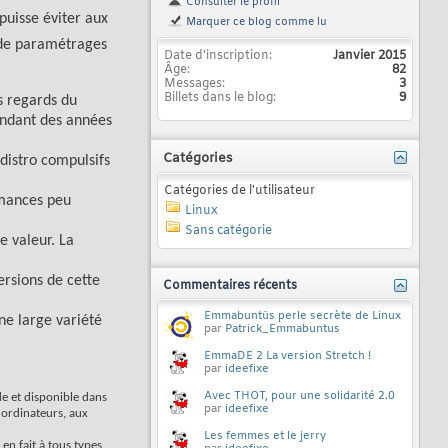
Consulter le profil
puisse éviter aux
Marquer ce blog comme lu
n de paramétrages
Date d'inscription
Janvier 2015
Âge
82
Messages
3
Billets dans le blog
9
s regards du
endant des années
Catégories
distro compulsifs
Catégories de l'utilisateur
rmances peu
Linux
Sans catégorie
e valeur. La
ersions de cette
Commentaires récents
Emmabuntüs perle secrète de Linux
ne large variété
par
Patrick_Emmabuntus
EmmaDE 2 La version Stretch !
par
ideefixe
Avec THOT, pour une solidarité 2.0
de et disponible dans
par
ideefixe
x ordinateurs, aux
Les femmes et le jerry
en fait à tous types