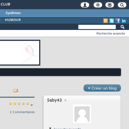
CLUB
Systèmes
O
HUMOUR
Recherche avancée
+
Créer un blog
Saby43
2 Commentaires