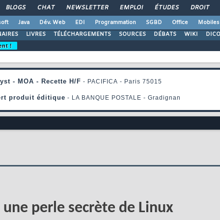
BLOGS
CHAT
NEWSLETTER
EMPLOI
ÉTUDES
DROIT
oft
Java
Dév. Web
EDI
Programmation
SGBD
Office
Mobiles
AIRES
LIVRES
TÉLÉCHARGEMENTS
SOURCES
DÉBATS
WIKI
DIC
ent !
ne perle secrète de Linux