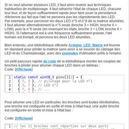
Si on veut allumer plusieurs LED, il faut alors revenir aux techniques
habituelles de multiplexage. Il faut rafraichir l'état de chaque LED, chacune
leur tour, et de façon suffisamment rapide pour faire jouer la persistance
rétinienne qui fait que l'œil ne percevra pas les clignotements des LED.
Par exemple, pour percevoir les deux LED n°5 et n°6 de la matrice allumées,
il faut allumer alternativement la n°5 seule (broche 3 = HIGH, broche 4 =
LOW), puis la n°6 seule (en inversant les états, broche 3 = LOW, broche 4 =
HIGH). Si l'alternance est à une fréquence suffisamment grande, l'œil
humain est trompé, et percevra les deux LED allumées.
Bien entendu, une bibliothèque officielle
Arduino_LED_Matrix
est fournie
en standard pour piloter la matrice sans avoir à se soucier du câblage des
LED et du Charlieplexage, avec des
exemples
d'utilisation prêts à l'emploi.
Un petit parcours rapide
du code
de la bibliothèque montre les couples de
broches à piloter pour allumer chaque LED dans un tableau :
Code: [
Affichage
]
static
const
uint8_t
 pins
[
]
[
2
]
 = 
{
1
{
7
, 
3
}
, 
// pilotage pour la LED n°1
2
{
3
, 
7
}
, 
// LED n°2
3
{
7
, 
4
}
, 
// ...
4
{
4
, 
7
}
,

5
{
3
, 
4
}
, 
// broche 3 = HIGH, et broche 4 = LOW pour la
6
{
4
, 
3
}
, 
// broche 4 = HIGH, et broche 3 = LOW pour la
7
Pour allumer une LED en particulier, les broches sont toutes réinitialisées,
{
7
, 
8
}
,

8
une broche est configurée en sortie et mise à l'état haut, une autre broche
{
8
, 
7
}
,

9
est configurée en sortie et mise à l'état bas :
{
3
, 
8
}
,

10
{
8
, 
3
}
, 
// LED n°10
11
Code: [
Affichage
]
{
4
, 
8
}
, 
// ... 
12
{
8
, 
4
}
,

13
// les 11 broches sont réparties sur deux ports
1