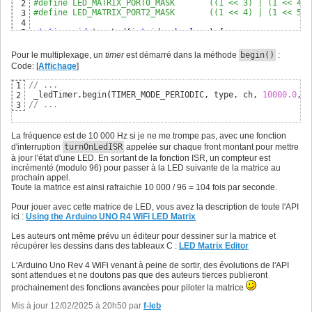
{
7
, 
0
}
,

14
#define LED_MATRIX_PORT0_MASK       ((1 << 3) | (1 << 4) 
2
// etc.
15
#define LED_MATRIX_PORT2_MASK       ((1 << 4) | (1 << 5) 
3
4
static
void
 turnLed
(
int
 idx, 
bool
 on
)
{
5
  R_PORT0->PCNTR1 &= ~
(
(
uint32_t
)
 LED_MATRIX_PORT0_MASK
)
;

6
  R_PORT2->PCNTR1 &= ~
(
(
uint32_t
)
 LED_MATRIX_PORT2_MASK
)
;

7
Pour le multiplexage, un
timer
est démarré dans la méthode
begin()
:
8
Code: [
Affichage
]
if
(
on
)
{
9
    bsp_io_port_pin_t pin_a = g_pin_cfg
[
pins
[
idx
]
[
0
]
 + pi
10
// ...
1
    R_PFS->PORT
[
pin_a >> 
8
]
.PIN
[
pin_a & 
0xFF
]
.PmnPFS =

11
 _ledTimer.begin
(
TIMER_MODE_PERIODIC, type, ch, 
10000.0
, 
5
2
      IOPORT_CFG_PORT_DIRECTION_OUTPUT | IOPORT_CFG_PORT_
12
// ...
3
13
    bsp_io_port_pin_t pin_c = g_pin_cfg
[
pins
[
idx
]
[
1
]
 + pi
14
    R_PFS->PORT
[
pin_c >> 
8
]
.PIN
[
pin_c & 
0xFF
]
.PmnPFS =

15
La fréquence est de 10 000 Hz si je ne me trompe pas, avec une fonction
      IOPORT_CFG_PORT_DIRECTION_OUTPUT | IOPORT_CFG_PORT_
16
d'interruption
turnOnLedISR
appelée sur chaque front montant pour mettre
}
17
à jour l'état d'une LED. En sortant de la fonction ISR, un compteur est
}
18
incrémenté (modulo 96) pour passer à la LED suivante de la matrice au
prochain appel.
Toute la matrice est ainsi rafraichie 10 000 / 96 = 104 fois par seconde.
Pour jouer avec cette matrice de LED, vous avez la description de toute l'API
ici :
Using the Arduino UNO R4 WiFi LED Matrix
Les auteurs ont même prévu un éditeur pour dessiner sur la matrice et
récupérer les dessins dans des tableaux C :
LED Matrix Editor
L'Arduino Uno Rev 4 WiFi venant à peine de sortir, des évolutions de l'API
sont attendues et ne doutons pas que des auteurs tierces publieront
prochainement des fonctions avancées pour piloter la matrice
Mis à jour 12/02/2025 à 20h50 par
f-leb