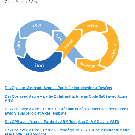
Cloud Microsoft Azure.
DevOps sur Microsoft Azure – Partie 1 : Introduction à DevOps
DevOps avec Azure – partie 2 : Infrastructure as Code (IaC) avec Azure
ARM
DevOps avec Azure – Partie 3 : Création et déploiement des ressources
avec Visual Studio et ARM Template
DevOPS avec Azure – Partie 4 : ARM Template CI & CD avec VSTS
DevOps avec Azure – Partie 5 : stratégie de CI & CD pour l’infrastructure
et le Code, 1re approche