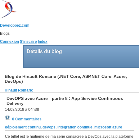
Developpez.com
Blogs
Connexion
S'inscrire
Index
Détails du blog
Blog de Hinault Romaric (.NET Core, ASP.NET Core, Azure,
DevOps)
Hinault Romaric
DevOPS avec Azure - partie 8 : App Service Continuous
Delivery
14/03/2018 à 04h38
0 Commentaires
déploiement continu
,
devops
,
intégration continue
,
microsoft azure
Ce billet est le huitième de ma série consacrée à DevOps avec la plateforme