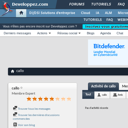
FORUMS
TUTORIELS
FAQ
DI/DSI Solutions d'entreprise
Cloud
IA
ALM
Micros
TUTORIELS
FAQ
WEBIN
Vous n'êtes pas encore inscrit sur Developpez.com ?
Inscrivez-vous gratuitem
Derniers messages
Actions
Réseau social
Blogs
Agenda
Chat
callo
Activité de callo
Mes
callo
Membre Expert
Tout
callo
Amis
Pas d'activité récente
Trouver tous les messages
Trouver les dernières discussions
commencées
Voir son blog