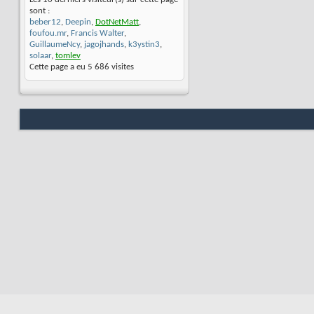
sont :
beber12
,
Deepin
,
DotNetMatt
,
foufou.mr
,
Francis Walter
,
GuillaumeNcy
,
jagojhands
,
k3ystin3
,
solaar
,
tomlev
Cette page a eu
5 686
visites