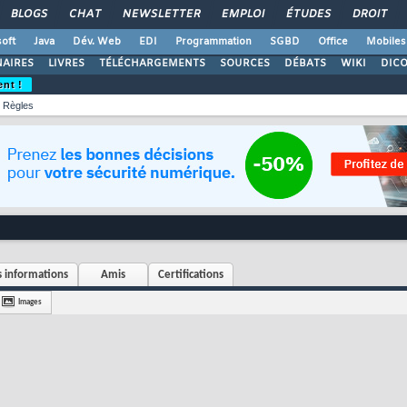
BLOGS
CHAT
NEWSLETTER
EMPLOI
ÉTUDES
DROIT
oft
Java
Dév. Web
EDI
Programmation
SGBD
Office
Mobiles
AIRES
LIVRES
TÉLÉCHARGEMENTS
SOURCES
DÉBATS
WIKI
DIC
ent !
Règles
 informations
Amis
Certifications
Images