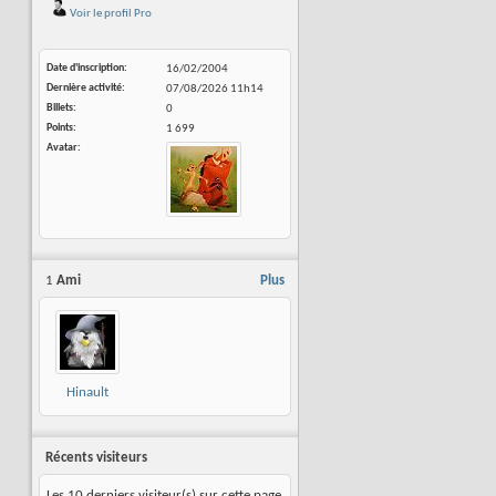
Voir le profil Pro
Date d'inscription
16/02/2004
Dernière activité
07/08/2026
11h14
Billets
0
Points
1 699
Avatar
1
Ami
Plus
Hinault
Romaric
Récents visiteurs
Les 10 derniers visiteur(s) sur cette page