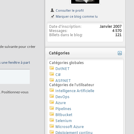
Consulter le profil
Marquer ce blog comme lu
Date d'inscription
Janvier 2007
Messages
4 570
Billets dans le blog
121
de suivante pour créer
Catégories
s une fenêtre à part
Catégories globales
DotNET
C#
ASP.NET
Catégories de l'utilisateur
Intelligence Artificielle
i. Positionnez-vous
DevOps
Azure
Pipelines
Bitbucket
Selenium
Microsoft Azure
Déploiement continu