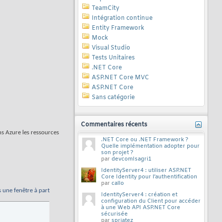
TeamCity
Intégration continue
Entity Framework
Mock
Visual Studio
Tests Unitaires
.NET Core
ASP.NET Core MVC
ASP.NET Core
Sans catégorie
Commentaires récents
ns Azure les ressources
.NET Core ou .NET Framework ?
Quelle implémentation adopter pour
son projet ?
par
devcomIsagri1
IdentityServer4 : utiliser ASP.NET
Core Identity pour l’authentification
par
callo
s une fenêtre à part
IdentityServer4 : création et
configuration du Client pour accéder
à une Web API ASP.NET Core
sécurisée
par
spriatez