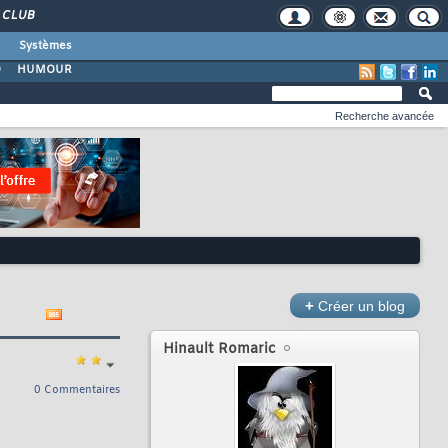
CLUB
Systèmes
O
HUMOUR
Recherche avancée
+
Créer un blog
Hinault Romaric
0 Commentaires