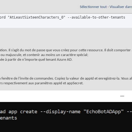
Sélectionner tout
-
Visualiser dan
ord "AtLeastSixteenCharacters_0" --available-to-other-tenants
ation. Il s’agit du mot de passe que vous créez pour cette ressource. Il doit comporte
ou majuscule, et contenir au moins un caractère spécial;
isée à partir de n’importe quel tenant Azure AD.
enêtre de l’invite de commandes. Copiez la valeur de appId et enregistrez-la. Vous alle
eurs respectivement aux paramètres appId et appSecret.