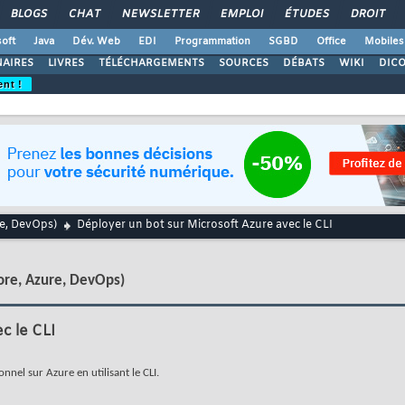
BLOGS
CHAT
NEWSLETTER
EMPLOI
ÉTUDES
DROIT
oft
Java
Dév. Web
EDI
Programmation
SGBD
Office
Mobiles
AIRES
LIVRES
TÉLÉCHARGEMENTS
SOURCES
DÉBATS
WIKI
DIC
ent !
re, DevOps)
Déployer un bot sur Microsoft Azure avec le CLI
ore, Azure, DevOps)
c le CLI
nel sur Azure en utilisant le CLI.