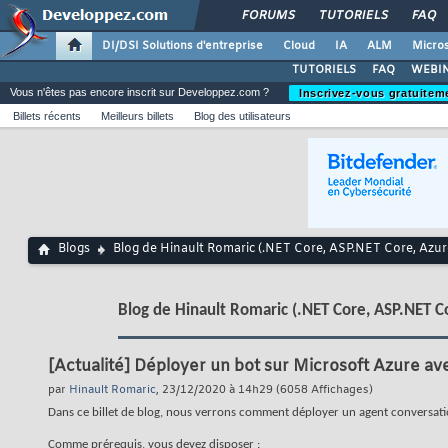
FORUMS
TUTORIELS
FAQ
DI/DSI Solutions d'entreprise
Cloud
IA
ALM
Micros
TUTORIELS
FAQ
WEBIN
Vous n'êtes pas encore inscrit sur Developpez.com ?
Inscrivez-vous gratuitem
Billets récents
Meilleurs billets
Blog des utilisateurs
Blogs
Blog de Hinault Romaric (.NET Core, ASP.NET Core, Azu
Blog de Hinault Romaric (.NET Core, ASP.NET C
[Actualité]
Déployer un bot sur Microsoft Azure ave
par
Hinault Romaric
, 23/12/2020 à 14h29 (6058 Affichages)
Dans ce billet de blog, nous verrons comment déployer un agent conversation
Comme prérequis, vous devez disposer :