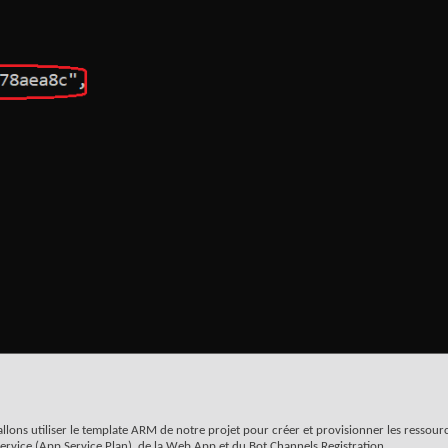
lons utiliser le template ARM de notre projet pour créer et provisionner les ressou
ervice (App Service Plan), de la Web App et du Bot Channels Registration.