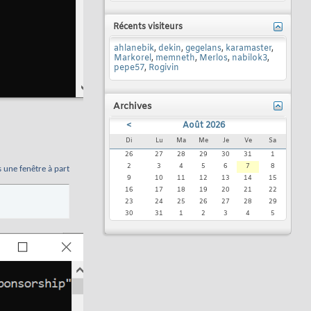
Récents visiteurs
ahlanebik
,
dekin
,
gegelans
,
karamaster
,
Markorel
,
memneth
,
Merlos
,
nabilok3
,
pepe57
,
Rogivin
Archives
<
Août 2026
Di
Lu
Ma
Me
Je
Ve
Sa
26
27
28
29
30
31
1
2
3
4
5
6
7
8
s une fenêtre à part
9
10
11
12
13
14
15
16
17
18
19
20
21
22
23
24
25
26
27
28
29
30
31
1
2
3
4
5