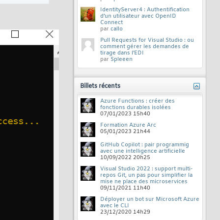
IdentityServer4 : Authentification
d’un utilisateur avec OpenID
Connect
par
callo
Pull Requests for Visual Studio : ou
comment gérer les demandes de
tirage dans l’EDI
par
Spleeen
Billets récents
Azure Functions : créer des
fonctions durables isolées
07/01/2023
15h40
Formation Azure Arc
05/01/2023
21h44
GitHub Copilot : pair programmig
avec une intelligence artificielle
10/09/2022
20h25
Visual Studio 2022 : support multi-
repos Git, un pas pour simplifier la
mise ne place des microservices
09/11/2021
11h40
Déployer un bot sur Microsoft Azure
avec le CLI
23/12/2020
14h29