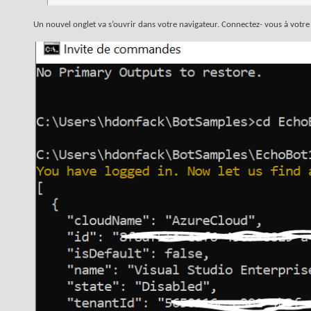
Un nouvel onglet va s’ouvrir dans votre navigateur. Connectez- vous à votr