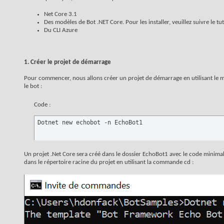
Net Core 3.1
Des modèles de Bot .NET Core. Pour les installer, veuillez suivre le tut
Du CLI Azure
1. Créer le projet de démarrage
Pour commencer, nous allons créer un projet de démarrage en utilisant le
le bot :
Code :
Dotnet new echobot -n EchoBot1
Un projet .Net Core sera créé dans le dossier EchoBot1 avec le code minimal 
dans le répertoire racine du projet en utilisant la commande cd :