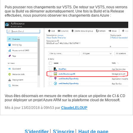
"type"
: 
"string"
,

6
"minLength"
: 
1
7
Puis pousser nos changements sur VSTS. De retour sur VSTS, nous verrons
}
,

8
que la Build va démarrer automatiquement. Une fois la Build et la Release
"skuName"
: 
{
9
effectuées, nous pourrons observer les changements dans Azure :
"type"
: 
"string"
,

10
"defaultValue"
: 
"F1"
,

11
"allowedValues"
: 
[
12
"F1"
,

13
"D1"
,

14
"B1"
,

15
"B2"
,

16
"B3"
,

17
"S1"
,

18
"S2"
,

19
"S3"
,

20
"P1"
,

21
"P2"
,

22
"P3"
,

23
"P4"
24
]
,

25
"metadata"
: 
{
26
"description"
: 
"Describes plan's pricing tier an
27
}
28
Vous êtes désormais en mesure de mettre en place un pipeline de CI & CD
}
,

29
pour déployer un projet Azure ARM sur la plateforme cloud de Microsoft.
"skuCapacity"
: 
{
30
"type"
: 
"int"
,

31
Mis à jour 13/02/2018 à 09h53 par
ClaudeLELOUP
"defaultValue"
: 
1
,

32
"minValue"
: 
1
,

33
"metadata"
: 
{
34
"description"
: 
"Describes plan's instance count"
35
}
36
}
,

S'identifier
S'inscrire
Haut de page
37