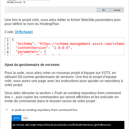
Une fois le projet créé, vous allez éditer le fichier WebSite.parameters.json
pour définir le nom du HostingPlan :
Code: [
Affichage
]
{
1
"$schema"
: 
"https://schema.management.azure.com/schemas/
2
"contentVersion"
: 
"1.0.0.0"
,

3
"parameters"
: 
{
4
"hostingPlanName"
: 
{
5
"value"
: 
"HostPlan"
6
}
7
Ajout du gestionnaire de versions
}
8
}
9
Pour la suite, vous allez créer un nouveau projet d’équipe sur VSTS, en
utilisant Git comme gestionnaire de versions. Une fois le projet d’équipe
créé, vous aurez une page avec les instructions pour ajouter un repository à
votre projet.
Vous allez dérouler la section « Push an existing repository from command
line » , puis copier les commandes qui seront affichées et les exécuter en
invite de commande dans le dossier racine de votre projet :