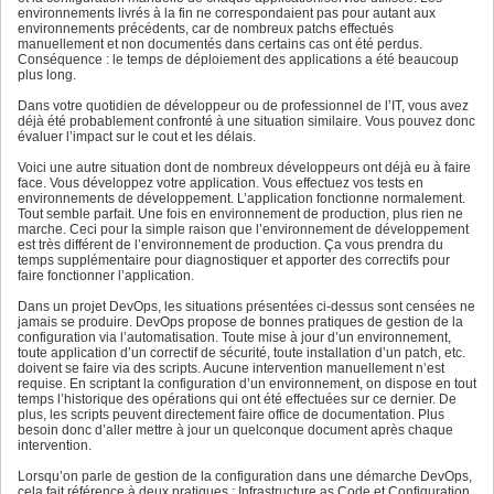
environnements livrés à la fin ne correspondaient pas pour autant aux
environnements précédents, car de nombreux patchs effectués
manuellement et non documentés dans certains cas ont été perdus.
Conséquence : le temps de déploiement des applications a été beaucoup
plus long.
Dans votre quotidien de développeur ou de professionnel de l’IT, vous avez
déjà été probablement confronté à une situation similaire. Vous pouvez donc
évaluer l’impact sur le cout et les délais.
Voici une autre situation dont de nombreux développeurs ont déjà eu à faire
face. Vous développez votre application. Vous effectuez vos tests en
environnements de développement. L’application fonctionne normalement.
Tout semble parfait. Une fois en environnement de production, plus rien ne
marche. Ceci pour la simple raison que l’environnement de développement
est très différent de l’environnement de production. Ça vous prendra du
temps supplémentaire pour diagnostiquer et apporter des correctifs pour
faire fonctionner l’application.
Dans un projet DevOps, les situations présentées ci-dessus sont censées ne
jamais se produire. DevOps propose de bonnes pratiques de gestion de la
configuration via l’automatisation. Toute mise à jour d’un environnement,
toute application d’un correctif de sécurité, toute installation d’un patch, etc.
doivent se faire via des scripts. Aucune intervention manuellement n’est
requise. En scriptant la configuration d’un environnement, on dispose en tout
temps l’historique des opérations qui ont été effectuées sur ce dernier. De
plus, les scripts peuvent directement faire office de documentation. Plus
besoin donc d’aller mettre à jour un quelconque document après chaque
intervention.
Lorsqu’on parle de gestion de la configuration dans une démarche DevOps,
cela fait référence à deux pratiques : Infrastructure as Code et Configuration