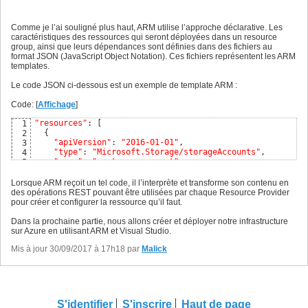
Comme je l’ai souligné plus haut, ARM utilise l’approche déclarative. Les
caractéristiques des ressources qui seront déployées dans un resource
group, ainsi que leurs dépendances sont définies dans des fichiers au
format JSON (JavaScript Object Notation). Ces fichiers représentent les ARM
templates.
Le code JSON ci-dessous est un exemple de template ARM :
Code: [
Affichage
]
"resources"
: 
[
1
{
2
"apiVersion"
: 
"2016-01-01"
,

3
"type"
: 
"Microsoft.Storage/storageAccounts"
,

4
"name"
: 
"mystorageaccount"
,

5
"location"
: 
"westus"
,

6
"sku"
: 
{
7
Lorsque ARM reçoit un tel code, il l’interprète et transforme son contenu en
"name"
: 
"Standard_LRS"
8
des opérations REST pouvant être utilisées par chaque Resource Provider
}
,

9
pour créer et configurer la ressource qu’il faut.
"kind"
: 
"Storage"
,

10
"properties"
: 
{
11
Dans la prochaine partie, nous allons créer et déployer notre infrastructure
}
12
sur Azure en utilisant ARM et Visual Studio.
}
13
]
Mis à jour 30/09/2017 à 17h18 par
14
Malick
S'identifier
S'inscrire
Haut de page