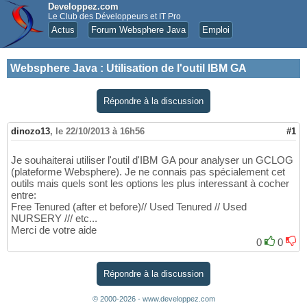
Developpez.com
Le Club des Développeurs et IT Pro
Actus
Forum Websphere Java
Emploi
Websphere Java
:
Utilisation de l'outil IBM GA
Répondre à la discussion
dinozo13
,
le 22/10/2013 à 16h56
#1
Je souhaiterai utiliser l'outil d'IBM GA pour analyser un GCLOG
(plateforme Websphere). Je ne connais pas spécialement cet
outils mais quels sont les options les plus interessant à cocher
entre:
Free Tenured (after et before)// Used Tenured // Used
NURSERY /// etc...
Merci de votre aide
0
0
Répondre à la discussion
© 2000-2026 - www.developpez.com