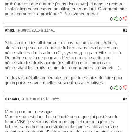
problème est que comme j'écris dans {sys} et dans le registre,
l'installation échoue avec un utilisateur standard. Comment faire
pour contourner le problème ? Par avance merci
0
0
Aniki
,
le 30/09/2013 à 12h41
#2
Si tu veux un installateur qui n'a pas besoin de droit Admin,
alors tu ne peux pas écrire de fichiers dans les dossiers qui
nécessite les droits admin (C:, system, program Files, etc...).
De même que tu ne pourras effectuer aucune action qui
nécessite des droits admin (installation d'un composant
nécessitant les droits admin, des commandes regsvr, etc...).
Tu devrais détaillé un peu plus ce que tu essaies de faire pour
qu'on puisse savoir quelles seraient les alternatives !
0
0
DanielB
,
le 01/10/2013 à 11h55
#3
Merci pour ton message,
Mon besoin est dans la continuité de ce que j'ai posté sur le
forum VB6, je veux installer mon appli et mettre à jour les
fichiers sans droit administrateur afin que les utilisateurs ne
soient pas contraints d'entrer un mot de passe administrateur.