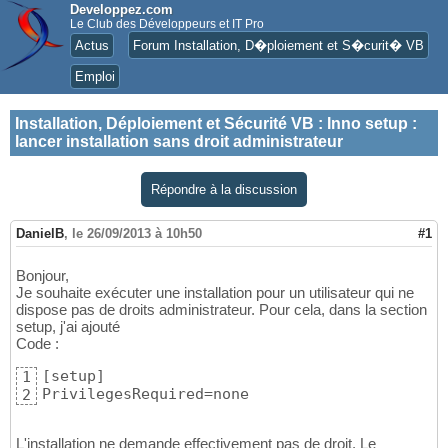
Developpez.com
Le Club des Développeurs et IT Pro
Actus
Forum Installation, D�ploiement et S�curit� VB
Emploi
Installation, Déploiement et Sécurité VB
:
Inno setup :
lancer installation sans droit administrateur
Répondre à la discussion
DanielB
,
le 26/09/2013 à 10h50
#1
Bonjour,
Je souhaite exécuter une installation pour un utilisateur qui ne
dispose pas de droits administrateur. Pour cela, dans la section
setup, j'ai ajouté
Code :
[
setup
]
1
PrivilegesRequired=none
2
L'installation ne demande effectivement pas de droit. Le