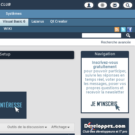
CLUB
Systèmes
Visual Basic 6
Lazarus
Qt Creator
WIKI
Recherche avancée
Navigation
 Setup
Inscrivez-vous
gratuitement
pour pouvoir participer,
suivre les réponses en
temps réel, voter pour
les messages, poser vos
propres questions et
recevoir la newsletter
Outils de la discussion
Affichage