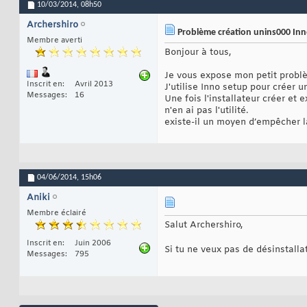
10/03/2014,
08h50
Archershiro
Problème création unins000 In
Membre averti
Bonjour à tous,
Je vous expose mon petit probl
Inscrit en
Avril 2013
J'utilise Inno setup pour créer 
Messages
16
Une fois l'installateur créer et
n'en ai pas l'utilité.
existe-il un moyen d’empêcher la
04/06/2014,
15h06
Aniki
Membre éclairé
Salut Archershiro,
Inscrit en
Juin 2006
Si tu ne veux pas de désinstallat
Messages
795