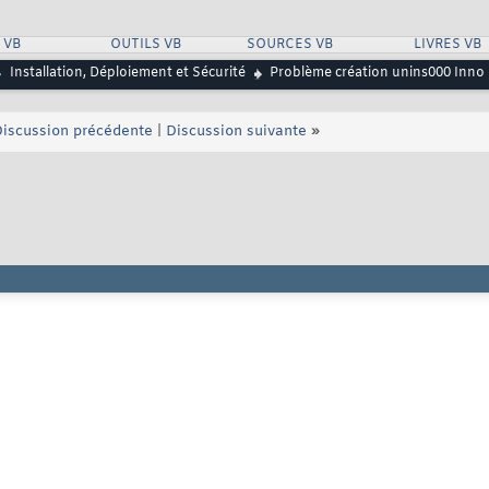
 VB
OUTILS VB
SOURCES VB
LIVRES VB
Installation, Déploiement et Sécurité
Problème création unins000 Inno
iscussion précédente
|
Discussion suivante
»