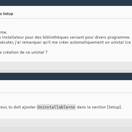
no Setup
ème.
un installateur pour des bibliothèques servant pour divers programme.
 exécuter, j'ai remarquer qu'il me créer automatiquement un unistal (ce
 création de ce unistal ?
eur, tu doit ajouter
Uninstallable=no
dans la section [Setup].