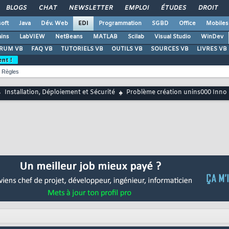
BLOGS
CHAT
NEWSLETTER
EMPLOI
ÉTUDES
DROIT
oft
Java
Dév. Web
EDI
Programmation
SGBD
Office
Mobiles
ains
LabVIEW
NetBeans
MATLAB
Scilab
Visual Studio
WinDev
RUM VB
FAQ VB
TUTORIELS VB
OUTILS VB
SOURCES VB
LIVRES VB
ent !
Règles
Installation, Déploiement et Sécurité
Problème création unins000 Inno