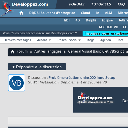
FORUMS
TUTORIELS
FAQ
DI/DSI Solutions d'entreprise
Cloud
IA
ALM
Micros
EDI
4D
Delphi
Eclipse
JetBr
ACCUEIL VB
FO
Vous n'êtes pas encore inscrit sur Developpez.com ?
Inscrivez-vous gratuitem
Derniers messages
Actions
Réseau social
Blogs
Agenda
Chat
Forum
Autres langages
Général Visual Basic 6 et VBScript
+
Répondre à la discussion
Discussion :
Problème création unins000 Inno Setup
Sujet :
Installation, Déploiement et Sécurité VB