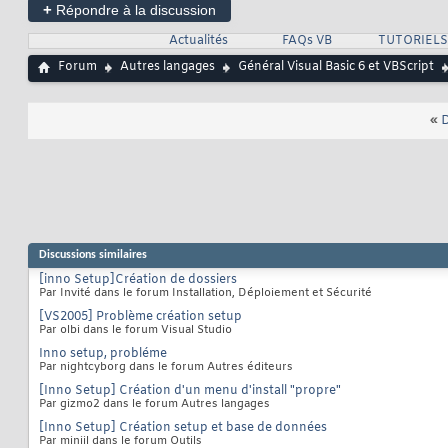
+
Répondre à la discussion
Actualités
FAQs VB
TUTORIELS
Forum
Autres langages
Général Visual Basic 6 et VBScript
«
D
Discussions similaires
[inno Setup]Création de dossiers
Par Invité dans le forum Installation, Déploiement et Sécurité
[VS2005] Problème création setup
Par olbi dans le forum Visual Studio
Inno setup, probléme
Par nightcyborg dans le forum Autres éditeurs
[Inno Setup] Création d'un menu d'install "propre"
Par gizmo2 dans le forum Autres langages
[Inno Setup] Création setup et base de données
Par miniil dans le forum Outils