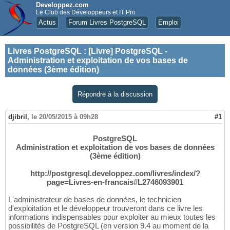
Developpez.com
Le Club des Développeurs et IT Pro
Actus
Forum Livres PostgreSQL
Emploi
Livres PostgreSQL
:
[Livre] PostgreSQL -
Administration et exploitation de vos bases de
données (3ème édition)
Répondre à la discussion
djibril
,
le 20/05/2015 à 09h28
#1
PostgreSQL
Administration et exploitation de vos bases de données
(3ème édition)
http://postgresql.developpez.com/livres/index/?
page=Livres-en-francais#L2746093901
L'administrateur de bases de données, le technicien
d'exploitation et le développeur trouveront dans ce livre les
informations indispensables pour exploiter au mieux toutes les
possibilités de PostgreSQL (en version 9.4 au moment de la