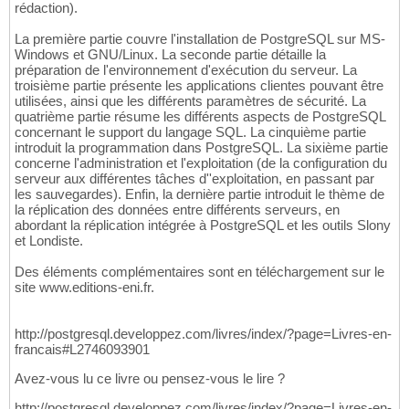
rédaction).
La première partie couvre l'installation de PostgreSQL sur MS-
Windows et GNU/Linux. La seconde partie détaille la
préparation de l'environnement d'exécution du serveur. La
troisième partie présente les applications clientes pouvant être
utilisées, ainsi que les différents paramètres de sécurité. La
quatrième partie résume les différents aspects de PostgreSQL
concernant le support du langage SQL. La cinquième partie
introduit la programmation dans PostgreSQL. La sixième partie
concerne l'administration et l'exploitation (de la configuration du
serveur aux différentes tâches d''exploitation, en passant par
les sauvegardes). Enfin, la dernière partie introduit le thème de
la réplication des données entre différents serveurs, en
abordant la réplication intégrée à PostgreSQL et les outils Slony
et Londiste.
Des éléments complémentaires sont en téléchargement sur le
site www.editions-eni.fr.
http://postgresql.developpez.com/livres/index/?page=Livres-en-
francais#L2746093901
Avez-vous lu ce livre ou pensez-vous le lire ?
http://postgresql.developpez.com/livres/index/?page=Livres-en-