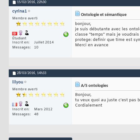
15/02/2016,
22h30
cyrina1
Ontologie et sémantique
Membre averti
bonjour,
je suis débutante avec les ontol
classe "temps" mais je voudrais
Étudiant
protege: definir que time est s
Inscrit en
Juillet 2014
Merci en avance
Messages
10
28/03/2016,
14h33
lilyou
A/S ontologies
Membre averti
Bonjour,
tu veux quoi au juste c'est pas b
Cordialement
Inscrit en
Mars 2012
Messages
48