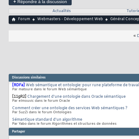
+
Répondre à la discussion
Actualités
Tutorie
Forum
Webmasters - Développement Web
Général Conce
«
D
Discussions similaires
[RDFa]
Web sémantique et ontologie: pour rune plateforme de travail c
Par matoure dans le forum Web sémantique
[11gR2]
Chargement d'une ontologie dans Oracle sémantique
Par elmouvic dans le forum Oracle
Comment créer une ontologie des services Web sémantiques ?
Par SuzZi dans le forum Ontologies
Sémantique standard d'un algorithme
Par Yabo dans le forum Algorithmes et structures de données
Partager