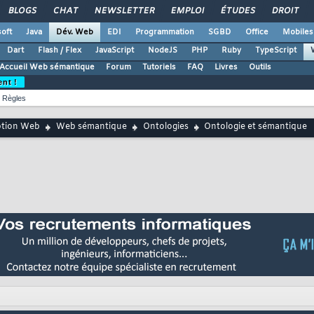
BLOGS
CHAT
NEWSLETTER
EMPLOI
ÉTUDES
DROIT
oft
Java
Dév. Web
EDI
Programmation
SGBD
Office
Mobiles
Dart
Flash / Flex
JavaScript
NodeJS
PHP
Ruby
TypeScript
Accueil Web sémantique
Forum
Tutoriels
FAQ
Livres
Outils
ent !
Règles
ption Web
Web sémantique
Ontologies
Ontologie et sémantique