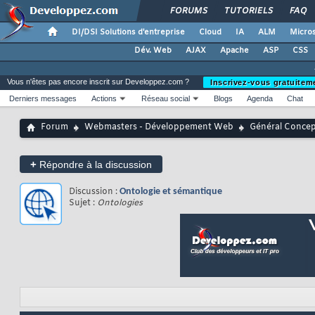
FORUMS
TUTORIELS
FAQ
DI/DSI Solutions d'entreprise
Cloud
IA
ALM
Micros
Dév. Web
AJAX
Apache
ASP
CSS
Vous n'êtes pas encore inscrit sur Developpez.com ?
Inscrivez-vous gratuitem
Derniers messages
Actions
Réseau social
Blogs
Agenda
Chat
Forum
Webmasters - Développement Web
Général Conce
+
Répondre à la discussion
Discussion :
Ontologie et sémantique
Sujet :
Ontologies