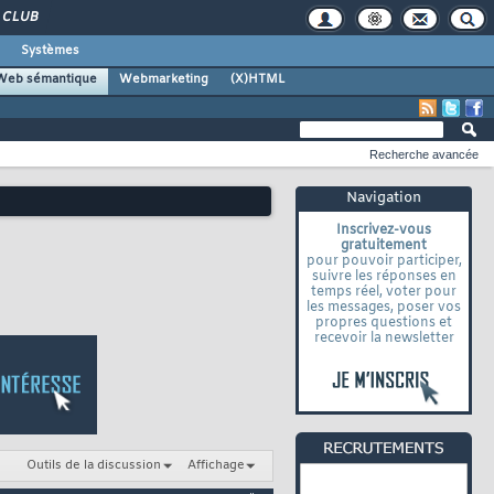
CLUB
Systèmes
Web sémantique
Webmarketing
(X)HTML
Recherche avancée
Navigation
Inscrivez-vous
gratuitement
pour pouvoir participer,
suivre les réponses en
temps réel, voter pour
les messages, poser vos
propres questions et
recevoir la newsletter
Outils de la discussion
Affichage