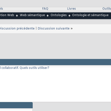
ls
FAQ
Livres
Outils
ption Web
Web sémantique
Ontologies
Ontologie et sémantique
iscussion précédente
|
Discussion suivante
»
ollaboratif. Quels outils utiliser?