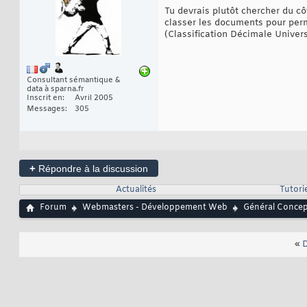
Tu devrais plutôt chercher du cô
classer les documents pour perm
(Classification Décimale Univers
Consultant sémantique &
data à sparna.fr
Inscrit en
Avril 2005
Messages
305
+
Répondre à la discussion
Actualités
Tutorie
Forum
Webmasters - Développement Web
Général Conce
«
D