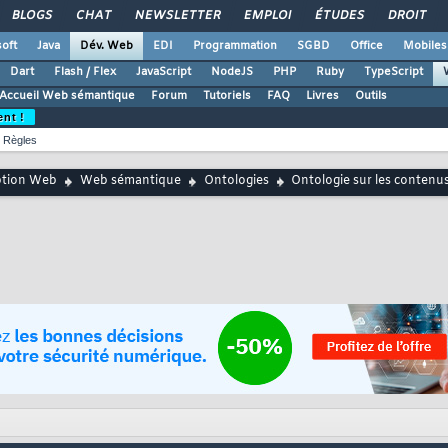
BLOGS
CHAT
NEWSLETTER
EMPLOI
ÉTUDES
DROIT
oft
Java
Dév. Web
EDI
Programmation
SGBD
Office
Mobiles
Dart
Flash / Flex
JavaScript
NodeJS
PHP
Ruby
TypeScript
Accueil Web sémantique
Forum
Tutoriels
FAQ
Livres
Outils
ent !
Règles
ption Web
Web sémantique
Ontologies
Ontologie sur les contenus