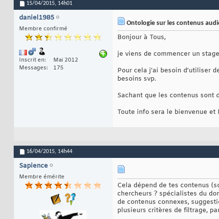
15/04/2015,
14h01
daniel1985
Ontologie sur les contenus audi
Membre confirmé
Bonjour à Tous,
je viens de commencer un stage 
Inscrit en
Mai 2012
Messages
175
Pour cela j'ai besoin d'utilise
besoins svp.
Sachant que les contenus sont d
Toute info sera le bienvenue et
16/04/2015,
14h44
Sapience
Membre émérite
Cela dépend de tes contenus (so
chercheurs ? spécialistes du dom
de contenus connexes, suggestio
plusieurs critères de filtrage, 