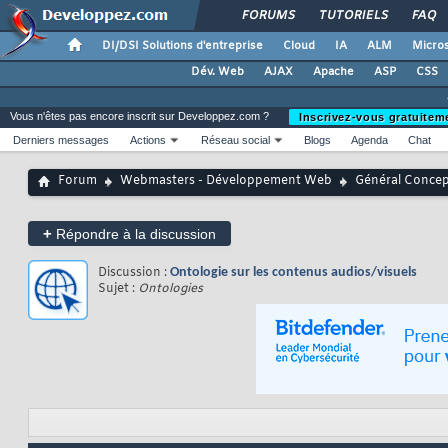
FORUMS
TUTORIELS
FAQ
DI/DSI Solutions d'entreprise
Cloud
IA
ALM
Micros
Dév. Web
AJAX
Apache
ASP
CSS
Vous n'êtes pas encore inscrit sur Developpez.com ?
Inscrivez-vous gratuitem
Derniers messages
Actions
Réseau social
Blogs
Agenda
Chat
Forum
Webmasters - Développement Web
Général Conce
+
Répondre à la discussion
Discussion :
Ontologie sur les contenus audios/visuels
Sujet :
Ontologies