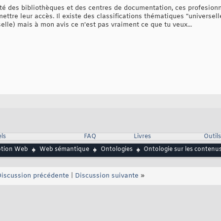
té des bibliothèques et des centres de documentation, ces profesionne
ettre leur accès. Il existe des classifications thématiques "univers
elle) mais à mon avis ce n'est pas vraiment ce que tu veux...
ls
FAQ
Livres
Outils
ption Web
Web sémantique
Ontologies
Ontologie sur les contenus
iscussion précédente
|
Discussion suivante
»