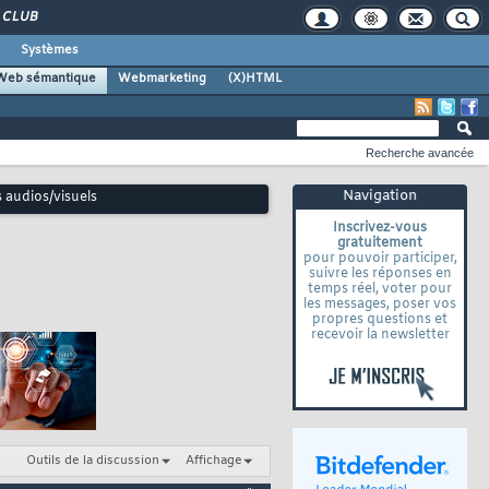
CLUB
Systèmes
Web sémantique
Webmarketing
(X)HTML
Recherche avancée
Navigation
 audios/visuels
Inscrivez-vous
gratuitement
pour pouvoir participer,
suivre les réponses en
temps réel, voter pour
les messages, poser vos
propres questions et
recevoir la newsletter
Outils de la discussion
Affichage