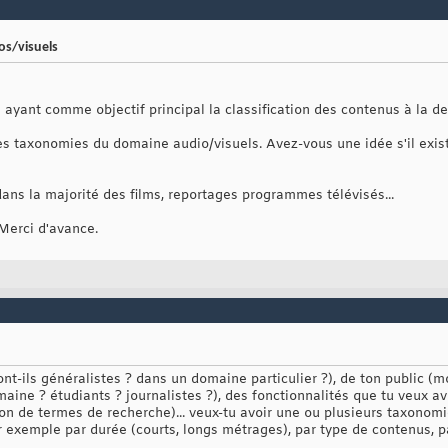
os/visuels
ayant comme objectif principal la classification des contenus à la 
r des taxonomies du domaine audio/visuels. Avez-vous une idée s'il ex
ans la majorité des films, reportages programmes télévisés...
 Merci d'avance.
nt-ils généralistes ? dans un domaine particulier ?), de ton public
aine ? étudiants ? journalistes ?), des fonctionnalités que tu veux avo
n de termes de recherche)... veux-tu avoir une ou plusieurs taxonomi
par exemple par durée (courts, longs métrages), par type de contenus, p