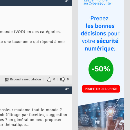
#1
demande (VOD) en des catégories.
iste une taxonomie qui répond à mes
Répondre avec citation
0
0
#2
 (monsieur-madame-tout-le-monde ?
ir (filtrage par facettes, suggestion
es ? en général on peut proposer
ar thèmatique...