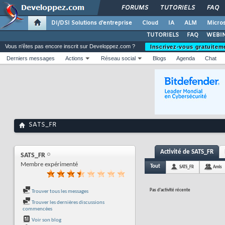
FORUMS
TUTORIELS
FAQ
DI/DSI Solutions d'entreprise
Cloud
IA
ALM
Micros
TUTORIELS
FAQ
WEBIN
Vous n'êtes pas encore inscrit sur Developpez.com ?
Inscrivez-vous gratuitem
Derniers messages
Actions
Réseau social
Blogs
Agenda
Chat
SATS_FR
Activité de SATS_FR
SATS_FR
Membre expérimenté
Tout
SATS_FR
Amis
Pas d'activité récente
Trouver tous les messages
Trouver les dernières discussions
commencées
Voir son blog