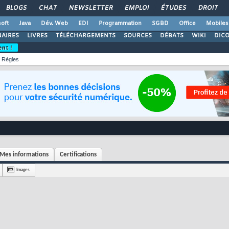
BLOGS
CHAT
NEWSLETTER
EMPLOI
ÉTUDES
DROIT
oft
Java
Dév. Web
EDI
Programmation
SGBD
Office
Mobiles
AIRES
LIVRES
TÉLÉCHARGEMENTS
SOURCES
DÉBATS
WIKI
DIC
ent !
Règles
Mes informations
Certifications
Images