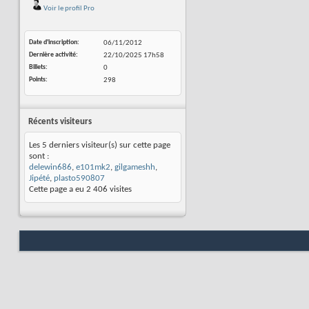
Voir le profil Pro
Date d'inscription
06/11/2012
Dernière activité
22/10/2025
17h58
Billets
0
Points
298
Récents visiteurs
Les 5 derniers visiteur(s) sur cette page
sont :
delewin686
,
e101mk2
,
gilgameshh
,
Jipété
,
plasto590807
Cette page a eu
2 406
visites