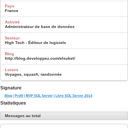
Pays
France
Activité
Administrateur de base de données
Secteur
High Tech - Éditeur de logiciels
Blog
http://blog.developpez.com/elsuket/
Loisirs
Voyages, squash, randonnée
Signature
Blog
|
Profil
|
MVP SQL Server
|
Livre SQL Server 2014
Statistiques
Messages au total