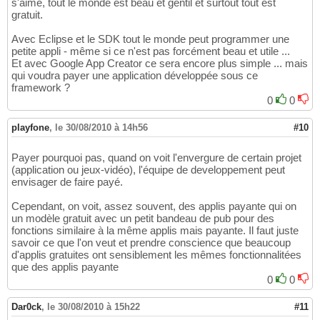
s'aime, tout le monde est beau et gentil et surtout tout est
gratuit.
Avec Eclipse et le SDK tout le monde peut programmer une
petite appli - même si ce n'est pas forcément beau et utile ...
Et avec Google App Creator ce sera encore plus simple ... mais
qui voudra payer une application développée sous ce
framework ?
0
0
playfone
,
le 30/08/2010 à 14h56
#10
Payer pourquoi pas, quand on voit l'envergure de certain projet
(application ou jeux-vidéo), l'équipe de developpement peut
envisager de faire payé.
Cependant, on voit, assez souvent, des applis payante qui on
un modèle gratuit avec un petit bandeau de pub pour des
fonctions similaire à la même applis mais payante. Il faut juste
savoir ce que l'on veut et prendre conscience que beaucoup
d'applis gratuites ont sensiblement les mêmes fonctionnalitées
que des applis payante
0
0
Dar0ck
,
le 30/08/2010 à 15h22
#11