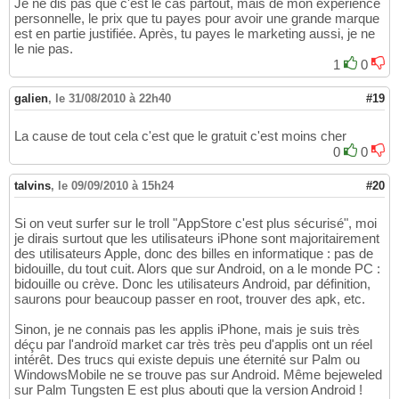
Je ne dis pas que c'est le cas partout, mais de mon expérience
personnelle, le prix que tu payes pour avoir une grande marque
est en partie justifiée. Après, tu payes le marketing aussi, je ne
le nie pas.
1
0
galien
,
le 31/08/2010 à 22h40
#19
La cause de tout cela c'est que le gratuit c'est moins cher
0
0
talvins
,
le 09/09/2010 à 15h24
#20
Si on veut surfer sur le troll "AppStore c'est plus sécurisé", moi
je dirais surtout que les utilisateurs iPhone sont majoritairement
des utilisateurs Apple, donc des billes en informatique : pas de
bidouille, du tout cuit. Alors que sur Android, on a le monde PC :
bidouille ou crève. Donc les utilisateurs Android, par définition,
saurons pour beaucoup passer en root, trouver des apk, etc.
Sinon, je ne connais pas les applis iPhone, mais je suis très
déçu par l'androïd market car très très peu d'applis ont un réel
intérêt. Des trucs qui existe depuis une éternité sur Palm ou
WindowsMobile ne se trouve pas sur Android. Même bejeweled
sur Palm Tungsten E est plus abouti que la version Android !