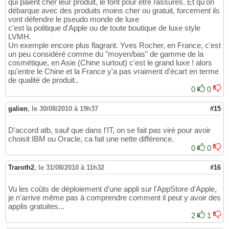
qui paient cher leur produit, le font pour être rassurés. Et qu'on
débarque avec des produits moins cher ou gratuit, forcement ils
vont défendre le pseudo monde de luxe
c'est la politique d'Apple ou de toute boutique de luxe style
LVMH.
Un exemple encore plus flagrant. Yves Rocher, en France, c'est
un peu considéré comme du "moyen/bas" de gamme de la
cosmétique, en Asie (Chine surtout) c'est le grand luxe ! alors
qu'entre le Chine et la France y'a pas vraiment d'écart en terme
de qualité de produit..
0
0
galien
,
le 30/08/2010 à 19h37
#15
D'accord atb, sauf que dans l'IT, on se fait pas viré pour avoir
choisit IBM ou Oracle, ca fait une nette différence.
0
0
Traroth2
,
le 31/08/2010 à 11h32
#16
Vu les coûts de déploiement d'une appli sur l'AppStore d'Apple,
je n'arrive même pas à comprendre comment il peut y avoir des
applis gratuites...
2
1