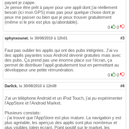
payant je zappe.
Je pense être prêt à payer pour une appli dont j'ai réellement
besoin (ici mon GPS) mais pas pour quelque chose dont je
peux me passer ou bien que je peux trouver gratuitement
(même si le prix est plus qu'abordable).
0
0
sphynxounet
,
le 30/08/2010 à 12h01
#3
Faut pas oublier les applis qui ont des pubs intégrées. J'ai vu
des applis payantes sous Androïd devenir gratuites mais avec
des pubs. Ça prend pas une énorme place sur l'écran, ça
permet de distribuer l'appli gratuitement tout en permettant au
développeur une petite rémunération.
0
0
Dar0ck
,
le 30/08/2010 à 12h08
#4
J'ai un téléphone Android et un iPod Touch, j'ai pu expérimenter
l'AppStore et l'Android Market.
Plusieurs constats:
- j'ai trouvé que l'AppStore est plus mature. La navigation y est
plus agréable, les aperçus des applis sont plus nombreux et
plus visibles (plein écran). Point positif sur le market, les