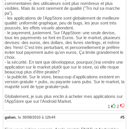
commentaires des utilisateurs sont plus nombreux et plus
visibles. Mais ils sont rarement de qualité ("Tro nul sa marche
pa").
- les applications de l'AppStore sont globalement de meilleure
qualité: uniformité graphique, peu de bugs, les jeux sont très
poussés, les effets visuels abondent.
- le payement, justement. Sur l'AppStore: une seule devise,
tous les payements se font en Euros. Sur le market, plusieurs
devises: des euros, des dollars, des livres sterlings, et même
des Yens! C'est très perturbant, et personnellement je préfère
éviter tout payement autre qu'en euros. Ça limite grandement le
choix.
- la sécurité. En tant que développeur, pourquoi j'irai vendre une
application sur le market plutôt que sur le store, où elle risque
beaucoup plus d'être piratée?
- la publicité. Sur le store, beaucoup d'applications existent en
version gratuite + pubs, ou payante sans pubs. Sur le market, la
majorité sont de type gratuite+pub.
Globalement, je suis plus enclin à acheter mes applications sur
l'AppStore que sur l'Android Market.
1
2
galien
,
le 30/08/2010 à 12h44
#5