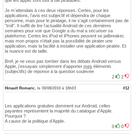
que les applis sont tout à fait piratables.
Je m'attendais à ces deux réponses. Certes, pour les
applications, l'avis est subjectif et dépendra de chaque
personne, mais pour le piratage, il ne s'agit certainement pas de
"troll". Il suffit de lire l'actualité Android de ces dernières
semaines pour voir que Google a du mal a sécuriser sa
plateforme. Certes les iPod et iPhones peuvent se jailbreaker,
mais mon propos n'était pas la possibilité de pirater une
application, mais la facilité à installer une application piratée. Et
la nuance est de taille.
Bref, je ne veux pas tomber dans les débats Android versus
Apple, j'essayais simplement d'apporter
mes
éléments
(subjectifs) de réponse à la question soulevée
2
2
Hinault Romaric
,
le 30/08/2010 à 18h03
#12
Les applications gratuites dominent sur Android, celles
payantes représentent la majorité du catalogue d'Apple.
Pourquoi ?
A cause de la politique d'Apple.
0
0