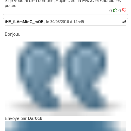
Si je vous ai bien compris, Apple c'est la FNAC et Android les
puces.
0
0
tHE_fLAmMinG_mOE
,
le 30/08/2010 à 12h45
#6
Bonjour,
Envoyé par
Dar0ck