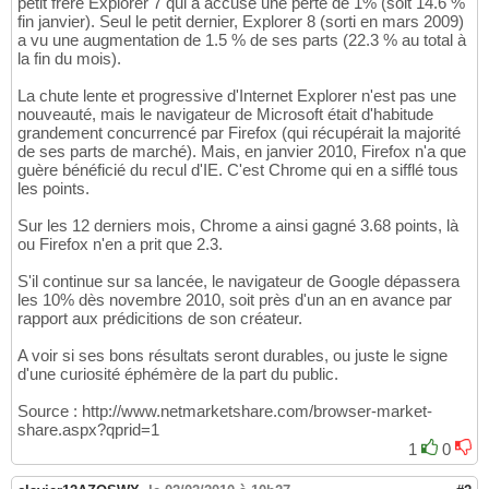
petit frère Explorer 7 qui a accusé une perte de 1% (soit 14.6 %
fin janvier). Seul le petit dernier, Explorer 8 (sorti en mars 2009)
a vu une augmentation de 1.5 % de ses parts (22.3 % au total à
la fin du mois).
La chute lente et progressive d'Internet Explorer n'est pas une
nouveauté, mais le navigateur de Microsoft était d'habitude
grandement concurrencé par Firefox (qui récupérait la majorité
de ses parts de marché). Mais, en janvier 2010, Firefox n'a que
guère bénéficié du recul d'IE. C'est Chrome qui en a sifflé tous
les points.
Sur les 12 derniers mois, Chrome a ainsi gagné 3.68 points, là
ou Firefox n'en a prit que 2.3.
S'il continue sur sa lancée, le navigateur de Google dépassera
les 10% dès novembre 2010, soit près d'un an en avance par
rapport aux prédicitions de son créateur.
A voir si ses bons résultats seront durables, ou juste le signe
d'une curiosité éphémère de la part du public.
Source : http://www.netmarketshare.com/browser-market-
share.aspx?qprid=1
1
0