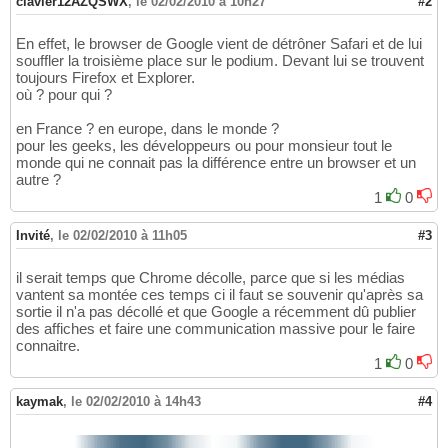
clavier12AZQSWX
,
le 02/02/2010 à 10h27
#2
En effet, le browser de Google vient de détrôner Safari et de lui
souffler la troisième place sur le podium. Devant lui se trouvent
toujours Firefox et Explorer.
où ? pour qui ?
en France ? en europe, dans le monde ?
pour les geeks, les développeurs ou pour monsieur tout le
monde qui ne connait pas la différence entre un browser et un
autre ?
1
0
Invité
,
le 02/02/2010 à 11h05
#3
il serait temps que Chrome décolle, parce que si les médias
vantent sa montée ces temps ci il faut se souvenir qu'après sa
sortie il n'a pas décollé et que Google a récemment dû publier
des affiches et faire une communication massive pour le faire
connaitre.
1
0
kaymak
,
le 02/02/2010 à 14h43
#4