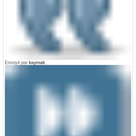
Envoyé par
kaymak