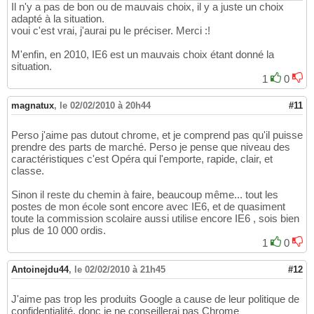
Il n'y a pas de bon ou de mauvais choix, il y a juste un choix
adapté à la situation.
voui c'est vrai, j'aurai pu le préciser. Merci :!
M'enfin, en 2010, IE6 est un mauvais choix étant donné la
situation.
1
0
magnatux
,
le 02/02/2010 à 20h44
#11
Perso j'aime pas dutout chrome, et je comprend pas qu'il puisse
prendre des parts de marché. Perso je pense que niveau des
caractéristiques c'est Opéra qui l'emporte, rapide, clair, et
classe.
Sinon il reste du chemin à faire, beaucoup même... tout les
postes de mon école sont encore avec IE6, et de quasiment
toute la commission scolaire aussi utilise encore IE6 , sois bien
plus de 10 000 ordis.
1
0
Antoinejdu44
,
le 02/02/2010 à 21h45
#12
J'aime pas trop les produits Google a cause de leur politique de
confidentialité, donc je ne conseillerai pas Chrome