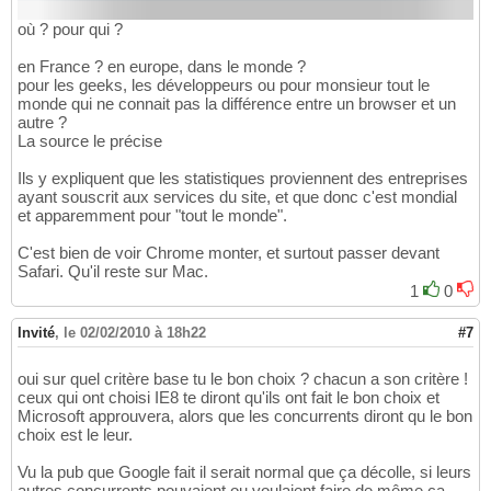
où ? pour qui ?
en France ? en europe, dans le monde ?
pour les geeks, les développeurs ou pour monsieur tout le
monde qui ne connait pas la différence entre un browser et un
autre ?
La source le précise
Ils y expliquent que les statistiques proviennent des entreprises
ayant souscrit aux services du site, et que donc c'est mondial
et apparemment pour "tout le monde".
C'est bien de voir Chrome monter, et surtout passer devant
Safari. Qu'il reste sur Mac.
1
0
Invité
,
le 02/02/2010 à 18h22
#7
oui sur quel critère base tu le bon choix ? chacun a son critère !
ceux qui ont choisi IE8 te diront qu'ils ont fait le bon choix et
Microsoft approuvera, alors que les concurrents diront qu le bon
choix est le leur.
Vu la pub que Google fait il serait normal que ça décolle, si leurs
autres concurrents pouvaient ou voulaient faire de même ça