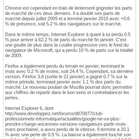
Chrome est cependant en train de lentement grignoter les parts
de marché de ces deux derniers. Il a doublé ses parts de
marché depuis juillet 2009 et a terminé janvier 2010 avec +0.6
% de présence, soit 5.2 % des navigateurs sur le marché.
Dans le même temps, Internet Explorer à quant à lui perdu 0.5
% pour arriver à 62.2 % de parts du marché fin janvier. C'est
une goutte de plus dans la coulée progressive vers le fond du
navigateur de Microsoft, qui a perdu 10 % de parts sur la totalité
de 2009.
Firefox a également perdu du terrain en janvier, terminant le
mois avec 0.2 % de moins, soit 24.4 %. Cependant, sa dernière
version, Firefox 3.6 (sortie le 21 janvier) a gagné 0.7 % sur la
même période, terminant janvier avec 1.1 % des parts du
marché. Le nouveau poulain de Mozilla pourrait donc permettre
aux chiffres de repartir dans le bon sens et contrebalancer les
pertes.
Internet Explorer 6, dont
http://www.developpez.net/forums/d870877/club-
professionnels-informatique/actualites/google-ne-va-plus-
prendre-charge-anciennes-versions-navigateurs-partir-mois-
mars-prochaine/, a aussi perdu de la vitesse. Il termine a 20.1
% avec une perte de 0.9 %. La baisse a également touché son