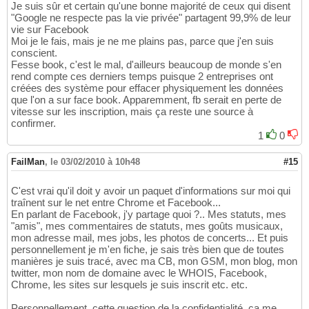
Je suis sûr et certain qu'une bonne majorité de ceux qui disent
"Google ne respecte pas la vie privée" partagent 99,9% de leur
vie sur Facebook
Moi je le fais, mais je ne me plains pas, parce que j'en suis
conscient.
Fesse book, c'est le mal, d'ailleurs beaucoup de monde s'en
rend compte ces derniers temps puisque 2 entreprises ont
créées des système pour effacer physiquement les données
que l'on a sur face book. Apparemment, fb serait en perte de
vitesse sur les inscription, mais ça reste une source à
confirmer.
1
0
FailMan
,
le 03/02/2010 à 10h48
#15
C'est vrai qu'il doit y avoir un paquet d'informations sur moi qui
traînent sur le net entre Chrome et Facebook...
En parlant de Facebook, j'y partage quoi ?.. Mes statuts, mes
"amis", mes commentaires de statuts, mes goûts musicaux,
mon adresse mail, mes jobs, les photos de concerts... Et puis
personnellement je m'en fiche, je sais très bien que de toutes
manières je suis tracé, avec ma CB, mon GSM, mon blog, mon
twitter, mon nom de domaine avec le WHOIS, Facebook,
Chrome, les sites sur lesquels je suis inscrit etc. etc.
Personnellement, cette question de la confidentialité, ça me