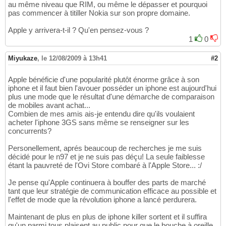
au même niveau que RIM, ou même le dépasser et pourquoi
pas commencer à titiller Nokia sur son propre domaine.
Apple y arrivera-t-il ? Qu'en pensez-vous ?
1
0
Miyukaze
,
le 12/08/2009 à 13h41
#2
Apple bénéficie d'une popularité plutôt énorme grâce à son
iphone et il faut bien l'avouer posséder un iphone est aujourd'hui
plus une mode que le résultat d'une démarche de comparaison
de mobiles avant achat...
Combien de mes amis ais-je entendu dire qu'ils voulaient
acheter l'iphone 3GS sans même se renseigner sur les
concurrents?
Personellement, aprés beaucoup de recherches je me suis
décidé pour le n97 et je ne suis pas déçu! La seule faiblesse
étant la pauvreté de l'Ovi Store combaré à l'Apple Store... :/
Je pense qu'Apple continuera à bouffer des parts de marché
tant que leur stratégie de communication efficace au possible et
l'effet de mode que la révolution iphone a lancé perdurera.
Maintenant de plus en plus de iphone killer sortent et il suffira
qu'un parmi tous plaisent au public pour que le bouche à oreille