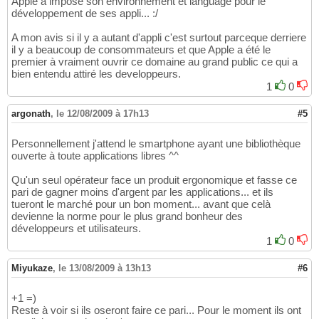
Apple a imposé son environnement et language pour le
développement de ses appli... :/
A mon avis si il y a autant d'appli c'est surtout parceque derriere
il y a beaucoup de consommateurs et que Apple a été le
premier à vraiment ouvrir ce domaine au grand public ce qui a
bien entendu attiré les developpeurs.
1
0
argonath
,
le 12/08/2009 à 17h13
#5
Personnellement j'attend le smartphone ayant une bibliothèque
ouverte à toute applications libres ^^
Qu'un seul opérateur face un produit ergonomique et fasse ce
pari de gagner moins d'argent par les applications... et ils
tueront le marché pour un bon moment... avant que celà
devienne la norme pour le plus grand bonheur des
développeurs et utilisateurs.
1
0
Miyukaze
,
le 13/08/2009 à 13h13
#6
+1 =)
Reste à voir si ils oseront faire ce pari... Pour le moment ils ont