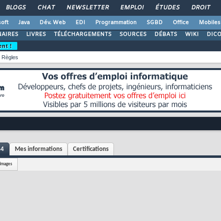
BLOGS
CHAT
NEWSLETTER
EMPLOI
ÉTUDES
DROIT
oft
Java
Dév. Web
EDI
Programmation
SGBD
Office
Mobiles
AIRES
LIVRES
TÉLÉCHARGEMENTS
SOURCES
DÉBATS
WIKI
DIC
ent !
Règles
44
Mes informations
Certifications
Images