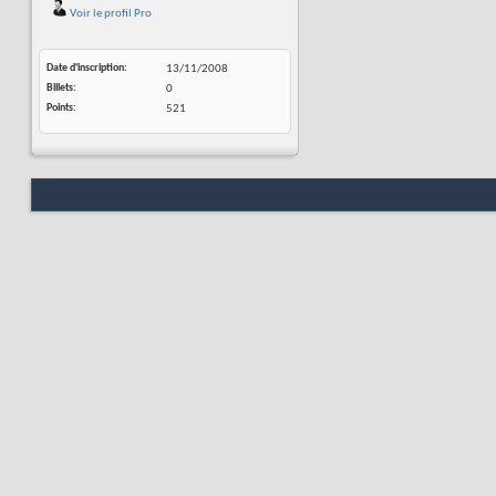
Voir le profil Pro
Date d'inscription
13/11/2008
Billets
0
Points
521