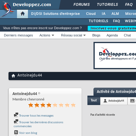
FORUMS
TUTORIELS
FAQ
DI/DSI Solutions d'entreprise
Cloud
IA
ALM
Micros
TUTORIELS
FAQ
WEBIN
Vous n'êtes pas encore inscrit sur Developpez.com ?
Inscrivez-vous gratuitem
Derniers messages
Actions
Réseau social
Blogs
Agenda
Chat
Antoinejdu44
Activité de Antoinejdu
Antoinejdu44
Membre chevronné
Tout
Antoinejdu44
Pas d'activité récente
Trouver tous les messages
Trouver les dernières discussions
commencées
Voir son blog