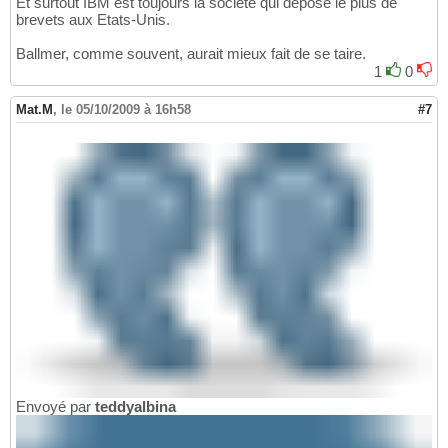
Et surtout IBM est toujours la société qui dépose le plus de
brevets aux Etats-Unis.
Ballmer, comme souvent, aurait mieux fait de se taire.
1
0
Mat.M
,
le 05/10/2009 à 16h58
#7
Envoyé par
teddyalbina