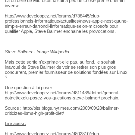
Là où celle de Microsoft faisait à peu de chose prêt le chemin
inverse.
http://www.developpez.net/forums/d788445/club-
professionnels-informatique/actualites/news-apple-nest-quune-
simple-erreur-darrondi-linformatique-selon-microsoft/ pour
qualifier Apple, Steve Ballmer enchaine les provocations.
Steve Ballmer - Image Wikipedia.
Mais cette sortie n'exprime-t-elle pas, au fond, le souhait
inavoué de Steve Ballmer de voir se retirer son plus gros
concurrent, premier fournisseur de solutions fondées sur Linux
?
Une question à lui poser
http://www.developpez.net/forums/d811489/dotnet/general-
dotnet/exclu-posez-vos-questions-steve-balmer/ prochain.
Source
: http://bits.blogs.nytimes.com/2009/09/28/ballmer-
criticizes-ibms-high-profit-diet/
Lire aussi :
http://www.developpez.net/forums/d802810/club-