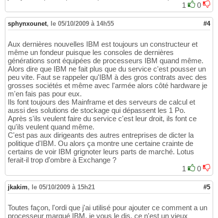
1
0
sphynxounet
,
le 05/10/2009 à 14h55
#4
Aux dernières nouvelles IBM est toujours un constructeur et
même un fondeur puisque les consoles de dernières
générations sont équipées de processeurs IBM quand même.
Alors dire que IBM ne fait plus que du service c'est pousser un
peu vite. Faut se rappeler qu'IBM à des gros contrats avec des
grosses sociétés et même avec l'armée alors côté hardware je
m'en fais pas pour eux.
Ils font toujours des Mainframe et des serveurs de calcul et
aussi des solutions de stockage qui dépassent les 1 Po.
Après s'ils veulent faire du service c'est leur droit, ils font ce
qu'ils veulent quand même.
C'est pas aux dirigeants des autres entreprises de dicter la
politique d'IBM. Ou alors ça montre une certaine crainte de
certains de voir IBM grignoter leurs parts de marché. Lotus
ferait-il trop d'ombre à Exchange ?
1
0
jkakim
,
le 05/10/2009 à 15h21
#5
Toutes façon, l'ordi que j'ai utilisé pour ajouter ce comment a un
processeur marqué IBM, je vous le dis, ce n'est un vieux