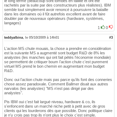
le long terme (beaucoup sont tombés en faillite et ont été
rachetés par la suite par des constructeurs plus réalistes). IBM
semble tout simplement avoir renoncé à poursuivre la bataille
dans les domaines où il fût autrefois excellent avant de faire
doubler par de nouveaux opérateurs (hardware, systèmes,
langages)
1
0
teddyalbina
,
le 05/10/2009 à 14h01
#3
L'action MS chute mouais, la chose a prendre en considération
est la suivante MS a augmenté sont budget R&D de 8% les
analystes (les manches qui ont fait pétés l'économie mondiale)
se permettent de critiquer boum l'action chute c'est purement
virtuel MS prend le bon chemin en augmentant mon budget
R&D.
Donc oui l'action chute mais pas parce qu'ils font des conneries
chose assez paradoxale. Comment Ballmer disait aux autres
narvalos (les analystes) "MS n'est pas dirigé par des
analystes".
Pis IBM oui c'est fait largué niveau, hardware & co, ils
s'enfoncent dans un marché niche petit à petit avec de gros
clients qui les lourderons dès que possible. Donc politique claire
je n'y crois pas trop ils n'ont plus le choix c'est simple.