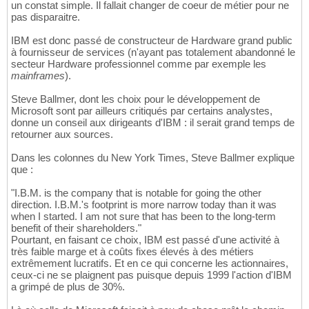
un constat simple. Il fallait changer de coeur de métier pour ne
pas disparaitre.
IBM est donc passé de constructeur de Hardware grand public
à fournisseur de services (n'ayant pas totalement abandonné le
secteur Hardware professionnel comme par exemple les
mainframes
).
Steve Ballmer, dont les choix pour le développement de
Microsoft sont par ailleurs critiqués par certains analystes,
donne un conseil aux dirigeants d'IBM : il serait grand temps de
retourner aux sources.
Dans les colonnes du New York Times, Steve Ballmer explique
que :
"I.B.M. is the company that is notable for going the other
direction. I.B.M.'s footprint is more narrow today than it was
when I started. I am not sure that has been to the long-term
benefit of their shareholders."
Pourtant, en faisant ce choix, IBM est passé d'une activité à
très faible marge et à coûts fixes élevés à des métiers
extrêmement lucratifs. Et en ce qui concerne les actionnaires,
ceux-ci ne se plaignent pas puisque depuis 1999 l'action d'IBM
a grimpé de plus de 30%.