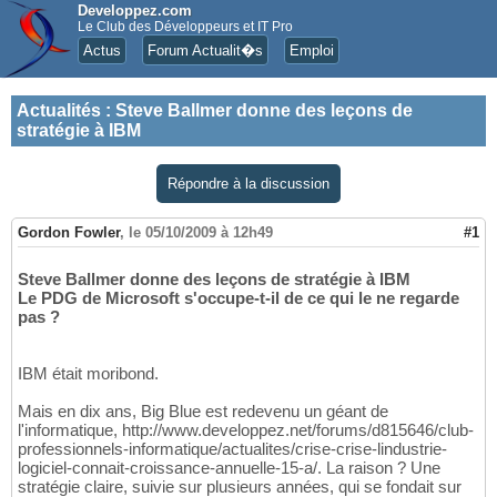
Developpez.com
Le Club des Développeurs et IT Pro
Actus
Forum Actualit�s
Emploi
Actualités
:
Steve Ballmer donne des leçons de
stratégie à IBM
Répondre à la discussion
Gordon Fowler
,
le 05/10/2009 à 12h49
#1
Steve Ballmer donne des leçons de stratégie à IBM
Le PDG de Microsoft s'occupe-t-il de ce qui le ne regarde
pas ?
IBM était moribond.
Mais en dix ans, Big Blue est redevenu un géant de
l'informatique, http://www.developpez.net/forums/d815646/club-
professionnels-informatique/actualites/crise-crise-lindustrie-
logiciel-connait-croissance-annuelle-15-a/. La raison ? Une
stratégie claire, suivie sur plusieurs années, qui se fondait sur