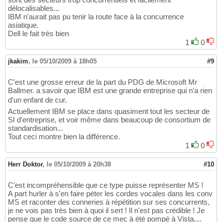
délocalisables...
IBM n'aurait pas pu tenir la route face à la concurrence
asiatique.
Dell le fait très bien
1
0
jkakim
,
le 05/10/2009 à 18h05
#9
C'est une grosse erreur de la part du PDG de Microsoft Mr
Ballmer. a savoir que IBM est une grande entreprise qui n'a rien
d'un enfant de cur.
Actuellement IBM se place dans quasiment tout les secteur de
SI d'entreprise, et voir même dans beaucoup de consortium de
standardisation...
Tout ceci montre bien la différence.
1
0
Herr Doktor
,
le 05/10/2009 à 20h38
#10
C'est incompréhensible que ce type puisse représenter MS !
A part hurler à s'en faire péter les cordes vocales dans les conv
MS et raconter des conneries à répétition sur ses concurrents,
je ne vois pas très bien à quoi il sert ! Il n'est pas crédible ! Je
pense que le code source de ce mec à été pompé à Vista....