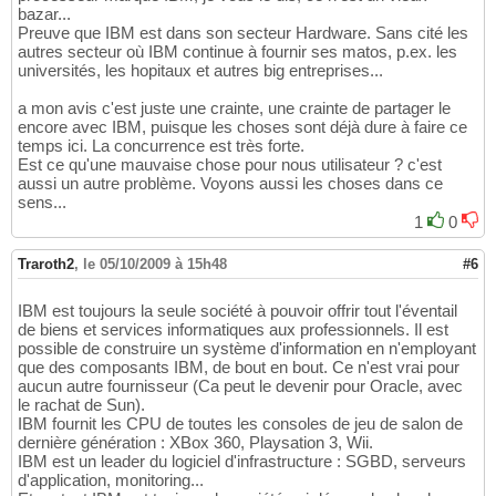
bazar...
Preuve que IBM est dans son secteur Hardware. Sans cité les
autres secteur où IBM continue à fournir ses matos, p.ex. les
universités, les hopitaux et autres big entreprises...
a mon avis c'est juste une crainte, une crainte de partager le
encore avec IBM, puisque les choses sont déjà dure à faire ce
temps ici. La concurrence est très forte.
Est ce qu'une mauvaise chose pour nous utilisateur ? c'est
aussi un autre problème. Voyons aussi les choses dans ce
sens...
1
0
Traroth2
,
le 05/10/2009 à 15h48
#6
IBM est toujours la seule société à pouvoir offrir tout l'éventail
de biens et services informatiques aux professionnels. Il est
possible de construire un système d'information en n'employant
que des composants IBM, de bout en bout. Ce n'est vrai pour
aucun autre fournisseur (Ca peut le devenir pour Oracle, avec
le rachat de Sun).
IBM fournit les CPU de toutes les consoles de jeu de salon de
dernière génération : XBox 360, Playsation 3, Wii.
IBM est un leader du logiciel d'infrastructure : SGBD, serveurs
d'application, monitoring...