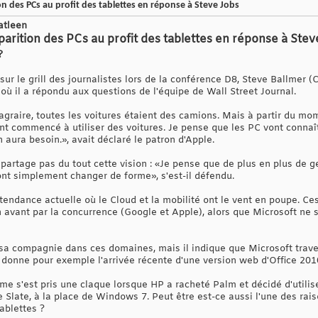
on des PCs au profit des tablettes en réponse à Steve Jobs
atleen
parition des PCs au profit des tablettes en réponse à Steve
?
ur le grill des journalistes lors de la conférence D8, Steve Ballmer (C
où il a répondu aux questions de l'équipe de Wall Street Journal.
graire, toutes les voitures étaient des camions. Mais à partir du m
 ont commencé à utiliser des voitures. Je pense que les PC vont conna
ura besoin.», avait déclaré le patron d'Apple.
tage pas du tout cette vision : «Je pense que de plus en plus de ge
nt simplement changer de forme», s'est-il défendu.
tendance actuelle où le Cloud et la mobilité ont le vent en poupe. Ce
 avant par la concurrence (Google et Apple), alors que Microsoft ne 
sa compagnie dans ces domaines, mais il indique que Microsoft trave
n donne pour exemple l'arrivée récente d'une version web d'Office 201
irme s'est pris une claque lorsque HP a racheté Palm et décidé d'utili
 Slate, à la place de Windows 7. Peut être est-ce aussi l'une des rai
ablettes ?