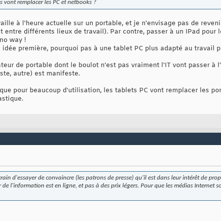
s vont remplacer les PC et netbooks ?
vaille à l'heure actuelle sur un portable, et je n'envisage pas de reveni
entre différents lieux de travail). Par contre, passer à un IPad pour 
 no way !
 idée première, pourquoi pas à une tablet PC plus adapté au travail p
ateur de portable dont le boulot n'est pas vraiment l'IT vont passer à l
te, autre) est manifeste.
e que pour beaucoup d'utilisation, les tablets PC vont remplacer les p
astique.
 train d'essayer de convaincre (les patrons de presse) qu'il est dans leur intérêt de pro
r de l'information est en ligne, et pas à des prix légers. Pour que les médias Internet 