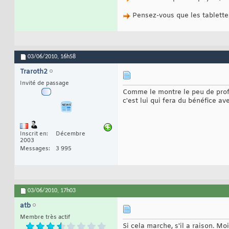
Pensez-vous que les tablette
03/06/2010,
16h58
Traroth2
Invité de passage
Comme le montre le peu de profi
c'est lui qui fera du bénéfice av
Inscrit en
Décembre
2003
Messages
3 995
03/06/2010,
17h03
atb
Membre très actif
Si cela marche, s'il a raison. M