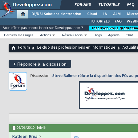
FORUMS
TUTORIELS
FAQ
DI/DSI Solutions d'entreprise
Cloud
IA
ALM
Micros
TUTORIELS
FAQ
WEBIN
Vous n'êtes pas encore inscrit sur Developpez.com ?
Inscrivez-vous gratuitem
Derniers messages
Actions
Réseau social
Blogs
Agenda
Chat
Forum
Le club des professionnels en informatique
Actualit
+
Répondre à la discussion
Discussion :
Steve Ballmer réfute la disparition des PCs au p
03/06/2010,
16h46
Katleen Erna