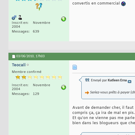
convertis en commercial
Inscrit en
Novembre
2004
Messages
639
03/06/2010,
17h03
Teocali
Membre confirmé
Envoyé par
Katleen Erna
Inscrit en
Novembre
2004
Seriez-vous prêts à payer (che
Messages
129
Avant de demander cher, il faut 
compris ça, ça ira de mal en pis.
Et qu'on ne vienne pas me parle
bien dans les blogueurs que chez