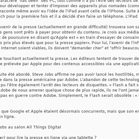
actère "has been" des PC, tout comme il a pu l'être des lecteurs de 
 pour développer et tenter d'imposer des appareils plus nomades (comm
 raconte même avoir eu l'idée de l'iPad avant celle de l'iPhone. Suite à
ch pour la première fois et il a décidé d'en faire un téléphone. L'iPad
'avenir de la presse (actuellement en grande difficulté) trouvera son s
s gens sont prêts à payer pour obtenir du contenu. Je crois aux médias 
nt de poursuivre en disant qu'Apple est « en train d'essayer de convain
 prix plus élevés que pour la presse papier». Pour lui, l'avenir de l'in
 Internet soient viables, ils doivent "demander cher" et "offrir beauco
ise touchant actuellement la presse. Les éditeurs tentent de trouver de
ge prélevée par Apple pour des contenus accessibles via une applicati
uite été abordé. Steve Jobs affirme ne pas avoir lancé les hostilités
 dans la presse américaine par Adobe. L'abandon de cette technologi
u l'être également l'arrêt des lecteurs de disquettes. « Flash a fai
dobe de nous amener quelque chose de plus rapide, ils ne l'ont jamais f
as en guerre contre Adobe. Simplement, le Flash serait obsolète : « 
nu que Google et Apple étaient désormais concurrents, mais que son 
n ligne.
obs au salon All Things Digital
r) pour lire la presse en ligne via une tablette ?