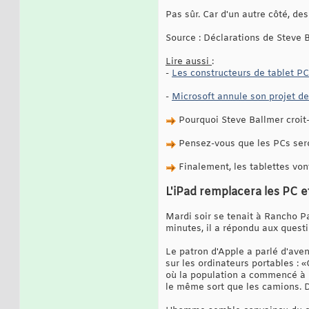
Pas sûr. Car d'un autre côté, d
Source : Déclarations de Steve 
Lire aussi
:
-
Les constructeurs de tablet P
-
Microsoft annule son projet de 
Pourquoi Steve Ballmer croit-i
Pensez-vous que les PCs seron
Finalement, les tablettes vont
L'iPad remplacera les PC et
Mardi soir se tenait à Rancho Pal
minutes, il a répondu aux questi
Le patron d'Apple a parlé d'aveni
sur les ordinateurs portables :
où la population a commencé à m
le même sort que les camions. D