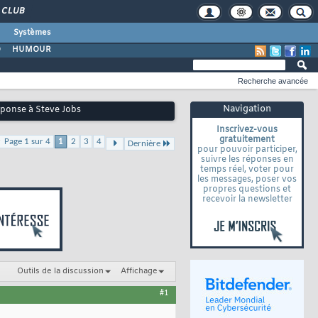
CLUB
Systèmes
O
HUMOUR
Recherche avancée
Navigation
réponse à Steve Jobs
Inscrivez-vous
gratuitement
Page 1 sur 4
1
2
3
4
Dernière
pour pouvoir participer,
suivre les réponses en
temps réel, voter pour
les messages, poser vos
propres questions et
recevoir la newsletter
Outils de la discussion
Affichage
#1