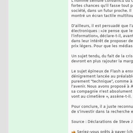
L'homme semble convaincu du car
fortes chances qu'il fasse tout
société, dans un futur proche. Il
montré un écran tactile multitou
D'ailleurs, il est persuadé que l
électroniques : «Je pense que le
l'information», déclare-t-il, ava
dans leur intérêt de proposer des
prix légers. Pour que les médias
Un sujet tendu, du fait de la cr
devront en plus rajouter la mar
Le sujet épineux de Flash a ens
dénigrement lancée au préalable
purement "technique", comme à p
l'avenir. Nous avons proposé à A
sa compagnie n'est absolument p
vont au cimetière », assène-t-il.
Pour conclure, il a juste recon
de s'investir dans la recherche e
Source : Déclarations de Steve J
Seriez-vous prêts à payer (che