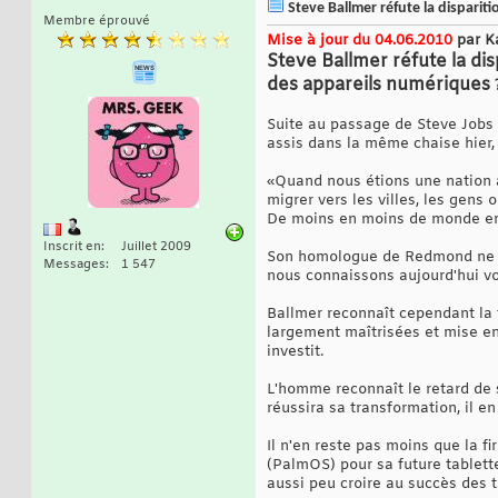
Steve Ballmer réfute la dispariti
Membre éprouvé
Mise à jour du 04.06.2010
par K
Steve Ballmer réfute la dis
des appareils numériques
Suite au passage de Steve Jobs s
assis dans la même chaise hier, 
«Quand nous étions une nation a
migrer vers les villes, les gens
De moins en moins de monde en a
Inscrit en
Juillet 2009
Son homologue de Redmond ne par
Messages
1 547
nous connaissons aujourd'hui vo
Ballmer reconnaît cependant la 
largement maîtrisées et mise en
investit.
L'homme reconnaît le retard de 
réussira sa transformation, il e
Il n'en reste pas moins que la f
(PalmOS) pour sa future tablette
aussi peu croire au succès des t