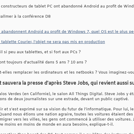
es constructeurs de tablet PC ont abandonné Android au profit de Wind
Ballmer à la conférence D8
C abandonnent Android au profit de Windows 7, quel OS est le plus pe
tablette Courier, l'objet ne sera pas mis en production
l si peu aux tablettes, et si fort aux PCs ?
t toujours d'actualité dans 5 ans ? 10 ans ?
-elles remplacer les ordinateurs et les netbooks ? Vous imaginez-vous
 sauvera la presse d'après Steve Jobs, qui revient aussi su
os Verdes (en Californie), le salon All Things Digital. Steve Jobs y ét
ons de deux journalistes sur une estrade, devant un public captivé.
r et s'est exprimé sur sa vision du futur de l'informatique. Pour lui, l
 «Quand nous étions une nation agraire, toutes les voitures étaient d
igrer vers les villes, les gens ont commencé à utiliser des voitures.
e moins en moins de monde en aura besoin», explique-t-il.