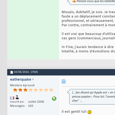
Pensez-vous que les tablette
Mouais, dubitatif, je suis. Je tra
faute a un déplacement constant 
professionnel, et sérieusement,
Par contre, contrairement à mon
Il est vrai que beaucoup d'utilis
ces gens (commerciaux, journalis
In Fine, j'aurais tendance à dir
totalité, à moins d'évolutions dr
03/06/2010,
17h05
eatherquake
Membre éprouvé
[...]en disant qu'Apple est « en
presse papier». Pour lui, l'aveni
cher" ...
Inscrit en
Juillet 2006
Messages
165
Il est gentil lui!