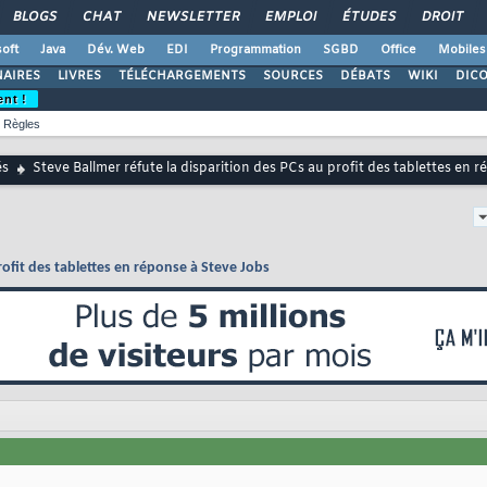
BLOGS
CHAT
NEWSLETTER
EMPLOI
ÉTUDES
DROIT
oft
Java
Dév. Web
EDI
Programmation
SGBD
Office
Mobiles
AIRES
LIVRES
TÉLÉCHARGEMENTS
SOURCES
DÉBATS
WIKI
DIC
ent !
Règles
és
Steve Ballmer réfute la disparition des PCs au profit des tablettes en 
rofit des tablettes en réponse à Steve Jobs