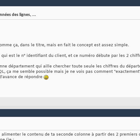
nées des lignes, ...
mme ça, dans le titre, mais en fait le concept est assez simple.
ui est le n° identifiant du client, et ce numéro débute par les 2 chif
onne département qui aille chercher toute seule les chiffres du départ
L, ça me semble possible mais je ne vois pas comment "exactement"..
 d'avance de répondre
a alimenter le contenu de ta seconde colonne à partir des 2 premiers
e (ie :