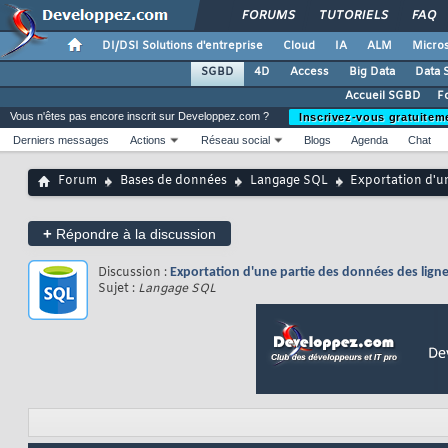
FORUMS
TUTORIELS
FAQ
DI/DSI Solutions d'entreprise
Cloud
IA
ALM
Micros
SGBD
4D
Access
Big Data
Data 
Accueil SGBD
F
Vous n'êtes pas encore inscrit sur Developpez.com ?
Inscrivez-vous gratuitem
Derniers messages
Actions
Réseau social
Blogs
Agenda
Chat
Forum
Bases de données
Langage SQL
Exportation d'un
+
Répondre à la discussion
Discussion :
Exportation d'une partie des données des lignes
Sujet :
Langage SQL