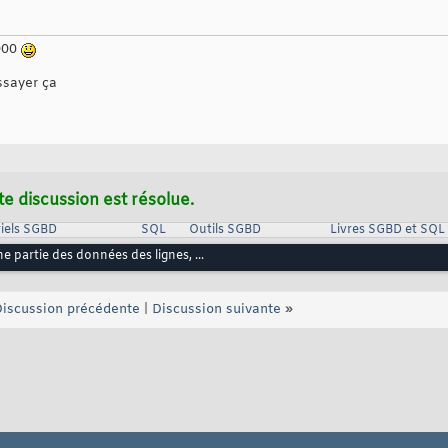
2000
essayer ça
te discussion est résolue.
iels SGBD
SQL
Outils SGBD
Livres SGBD et SQL
e partie des données des lignes, ...
iscussion précédente
|
Discussion suivante
»