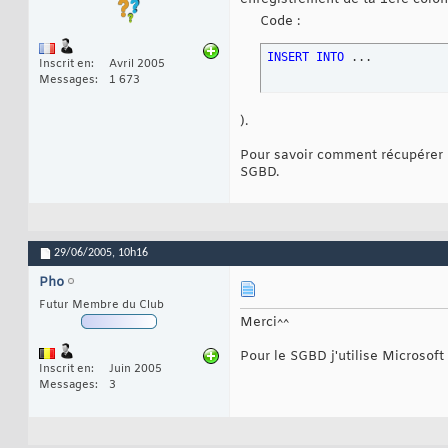
Code :
INSERT
INTO
 ...
Inscrit en
Avril 2005
Messages
1 673
).
Pour savoir comment récupérer l
SGBD.
29/06/2005,
10h16
Pho
Futur Membre du Club
Merci^^
Pour le SGBD j'utilise Microsof
Inscrit en
Juin 2005
Messages
3