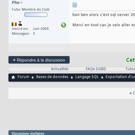
Pho
Futur Membre du Club
bon ben alors c'est sql server 
Merci en tout cas je vais aller 
Inscrit en
Juin 2005
Messages
3
+
Cet
Répondre à la discussion
Actualités
FAQs SGBD
Tutor
Forum
Bases de données
Langage SQL
Exportation d'un
«
D
Discussions similaires