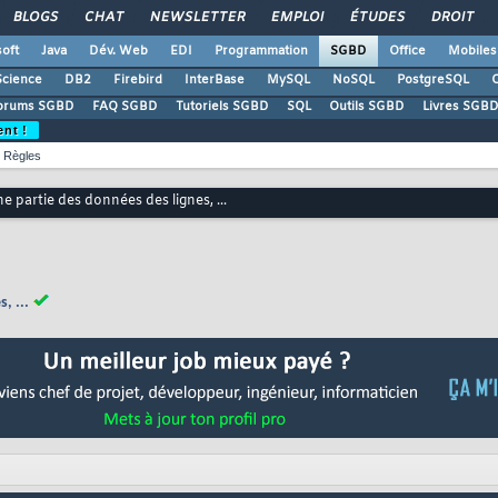
BLOGS
CHAT
NEWSLETTER
EMPLOI
ÉTUDES
DROIT
oft
Java
Dév. Web
EDI
Programmation
SGBD
Office
Mobiles
Science
DB2
Firebird
InterBase
MySQL
NoSQL
PostgreSQL
O
orums SGBD
FAQ SGBD
Tutoriels SGBD
SQL
Outils SGBD
Livres SGBD
ent !
Règles
e partie des données des lignes, ...
, ...