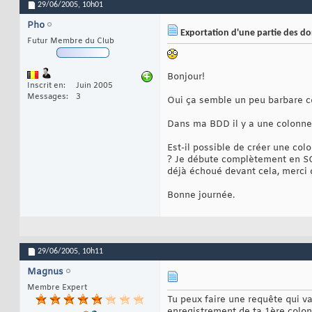
29/06/2005,
10h01
Pho
Exportation d'une partie des don
Futur Membre du Club
Bonjour!
Inscrit en
Juin 2005
Messages
3
Oui ça semble un peu barbare co
Dans ma BDD il y a une colonne q
Est-il possible de créer une col
? Je débute complètement en SQ
déjà échoué devant cela, merci
Bonne journée.
29/06/2005,
10h11
Magnus
Membre Expert
Tu peux faire une requête qui v
enregistrement de ta 1ère colonn