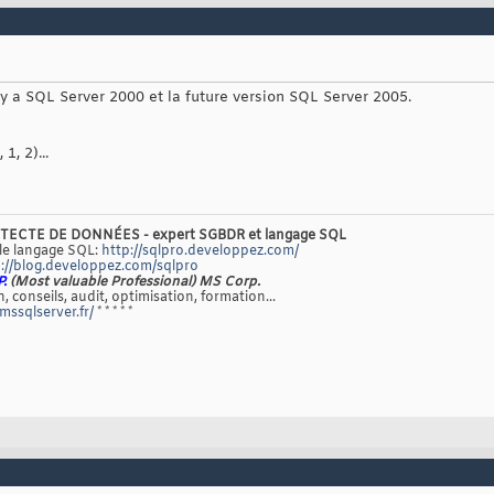
 y a SQL Server 2000 et la future version SQL Server 2005.
, 2)...
TECTE DE DONNÉES - expert SGBDR et langage SQL
 le langage SQL:
http://sqlpro.developpez.com/
://blog.developpez.com/sqlpro
P.
(Most valuable Professional) MS Corp.
, conseils, audit, optimisation, formation...
/mssqlserver.fr/
* * * * *