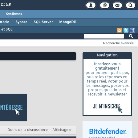
CLUB
Systèmes
racle
Sybase
SQL-Server
MongoDB
 et SQL
Recherche avancée
Navigation
Inscrivez-vous
gratuitement
pour pouvoir participer,
suivre les réponses en
temps réel, voter pour
les messages, poser vos
propres questions et
recevoir la newsletter
Outils de la discussion
Affichage