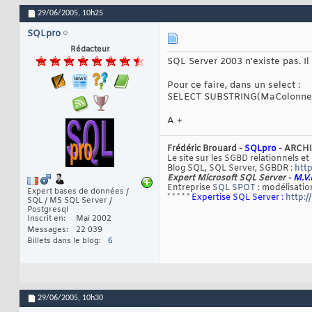
29/06/2005,
10h25
SQLpro
Rédacteur
SQL Server 2003 n'existe pas. Il
Pour ce faire, dans un select :
SELECT SUBSTRING(MaColonne, 1
A +
Frédéric Brouard -
SQLpro
- ARCHI
Le site sur les SGBD relationnels et
Blog SQL, SQL Server, SGBDR :
http
Expert Microsoft SQL Server -
M.V.
Entreprise
SQL SPOT
: modélisation
Expert bases de données /
* * * * *
Expertise SQL Server :
http:/
SQL / MS SQL Server /
Postgresql
Inscrit en
Mai 2002
Messages
22 039
Billets dans le blog
6
29/06/2005,
10h30