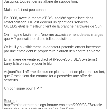
Jusqu'ici, tout est certes affaire de supposition.
Mais un fait est peu connu.
En 2008, avec le rachat d'EDS, société spécialisée dans
l'externalistion, HP est devenu un géant des services.
Or, EDS était le meilleur client de la branche hardware de Sun.
On imagine facilement l'énorme accroissement de ses marges
que HP pourrait tirer d'une telle acquisition.
Or ici, il y a visiblement un acheteur potentiellement intéressé
par une entité dont le propriétaire n'aurait rien contre sa vente.
En matière de vente et d'achat (PeopleSoft, BEA Systems)
Larry Ellison adore jouer le bluff.
Aujourd'hui il affirme de plus en plus haut, et de plus en plus fort,
que Oracle tient dur comme fer à posséder une offre de
serveurs.
Un bon signe pour HP ?
Source
:
http://brainstormtech.blogs.fortune.cnn.com/2009/08/27/oracle-
could-deal-sun-hardware-to-hp/ de Jon Fortt