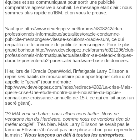
équipes et ses communiquant pour sortir une publicité
comparative agressive à souhait. Le message était clair : nous
sommes plus rapide qu'IBM, et on vous le prouve.
Sauf que http://www.developpez.net/forums/d808242/club-
professionnels-informatique/actualites/oracle-condamne-
publicite-mensongere-vitesse-solutions-oracle-sun/, ce qui
requalifia cette annonce de publicité mensongère. Pour le plus
grand bonheur http://www.developpez.net/forums/d821296/club-
professionnels-informatique/actualites/ibm-se-defend-critiques-
doracle-presente-db2-purescale/ hardware-base de données.
Hier, lors de l'Oracle OpenWorld, l'infatigable Larry Ellisson a
repris ses habits de mousquetaire pour apostropher celui qu'il
appelle le "
géant
" (pour mémoire
http://www.developpez.com/index/redirect/4282/La-crise-Mais-
quelle-crise-Une-etude-montre-que-l-industrie-du-logiciel-
connait-une-croissance-annuelle-de-15-/, ce qui en fait aussi un
sacré géant).
"
Si IBM veut se battre, nous allons nous battre. Nous ne
vendrons rien du Hardware, comme nous ne vendons rien du
métier locigiel
". Très bien. Mais Larry Ellisson ne serait pas le
fameux Ellisson s'il n'avait pas une phrase choc pour reprendre
la main : "
Nous lançons un défi à toutes les entreprises,