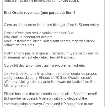
maîtrise traditionnellement pas
(cf. ci-dessous)
.
Et si Oracle revendait (une partie de) Sun ?
C'est un des secrets les moins bien gardé de la Silicon Valley.
Oracle n'était pas seul à vouloir racheter Sun.
IBM était un concurrent déclaré.
Mais un troisième larron, soit disant secret, regardait aussi
l'affaire de très près.
N'alimentons pas le suspens : l'acheteur mystérieux - qui n'a
finalement rien acheté - était Hewlett Packard.
Ou plutôt devrait-on dire : qui n'a
encore
rien acheté.
Jon Fortt, de Fortune Brainstorm, remet en doute les propos
catégoriques de Larry Ellison, le PDG de Oracle, lorsqu'il
affirme vouloir garder la partie Hardware de l'activité de Sun
Microsystems :
Ellison has said that he intends to keep all of Sun for himself.
But maybe he doesnt. A person with knowledge of the
communication between Oracle and HP suggested to me