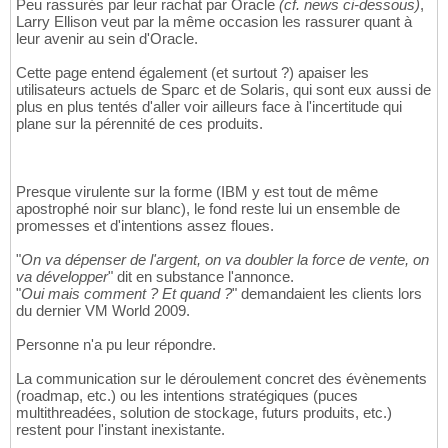
Peu rassurés par leur rachat par Oracle
(cf. news ci-dessous)
,
Larry Ellison veut par la même occasion les rassurer quant à
leur avenir au sein d'Oracle.
Cette page entend également (et surtout ?) apaiser les
utilisateurs actuels de Sparc et de Solaris, qui sont eux aussi de
plus en plus tentés d'aller voir ailleurs face à l'incertitude qui
plane sur la pérennité de ces produits.
Presque virulente sur la forme (IBM y est tout de même
apostrophé noir sur blanc), le fond reste lui un ensemble de
promesses et d'intentions assez floues.
"
On va dépenser de l'argent, on va doubler la force de vente, on
va développer
" dit en substance l'annonce.
"
Oui mais comment ? Et quand ?
" demandaient les clients lors
du dernier VM World 2009.
Personne n'a pu leur répondre.
La communication sur le déroulement concret des évènements
(roadmap, etc.) ou les intentions stratégiques (puces
multithreadées, solution de stockage, futurs produits, etc.)
restent pour l'instant inexistante.