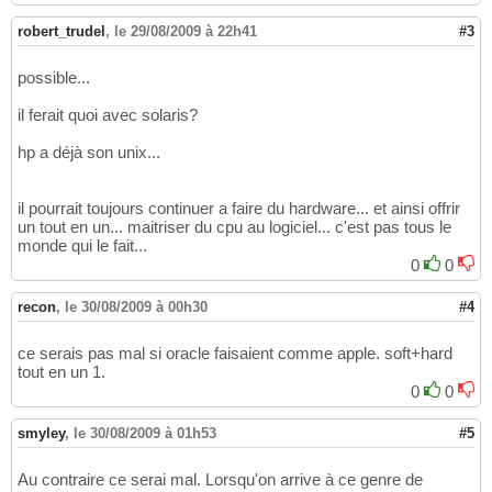
robert_trudel
,
le 29/08/2009 à 22h41
#3
possible...
il ferait quoi avec solaris?
hp a déjà son unix...
il pourrait toujours continuer a faire du hardware... et ainsi offrir
un tout en un... maitriser du cpu au logiciel... c'est pas tous le
monde qui le fait...
0
0
recon
,
le 30/08/2009 à 00h30
#4
ce serais pas mal si oracle faisaient comme apple. soft+hard
tout en un 1.
0
0
smyley
,
le 30/08/2009 à 01h53
#5
Au contraire ce serai mal. Lorsqu'on arrive à ce genre de