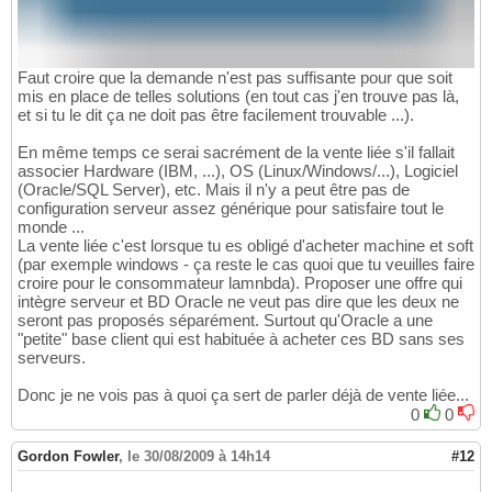
Faut croire que la demande n'est pas suffisante pour que soit
mis en place de telles solutions (en tout cas j'en trouve pas là,
et si tu le dit ça ne doit pas être facilement trouvable ...).
En même temps ce serai sacrément de la vente liée s'il fallait
associer Hardware (IBM, ...), OS (Linux/Windows/...), Logiciel
(Oracle/SQL Server), etc. Mais il n'y a peut être pas de
configuration serveur assez générique pour satisfaire tout le
monde ...
La vente liée c'est lorsque tu es obligé d'acheter machine et soft
(par exemple windows - ça reste le cas quoi que tu veuilles faire
croire pour le consommateur lamnbda). Proposer une offre qui
intègre serveur et BD Oracle ne veut pas dire que les deux ne
seront pas proposés séparément. Surtout qu'Oracle a une
"petite" base client qui est habituée à acheter ces BD sans ses
serveurs.
Donc je ne vois pas à quoi ça sert de parler déjà de vente liée...
0
0
Gordon Fowler
,
le 30/08/2009 à 14h14
#12