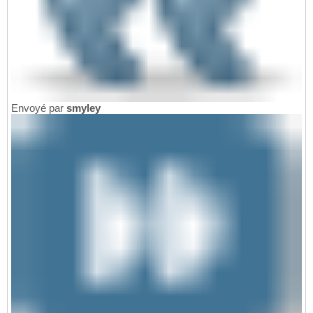
Envoyé par
smyley