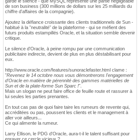
garde le silence - que MySQL représente une partie négligeable
de son business (300 millions de dollars sur les 25 milliards du
chiffre d'affaires de la compagnie).
Ajoutez la défiance croissante des clients traditionnels de Sun -
habitué à la "neutralité" de la plateforme - qui se méfient des
futurs produits estampillés Oracle, et la situation semble devenir
critique.
Le silence d'Oracle, à peine rompu par une communication
publicitaire indirecte, devient de plus en plus déstabilisant pour
eux.
http://www.oracle.com/features/sunoraclefaster.html clame :
"
Revenez le 14 octobre nous vous démontrerons l'engagement
d'Oracle en matière de pérennité des gammes matérielles de
Sun et de la plate-forme Sun Sparc !
".
Mais un slogan ne peut faire office de feuille route et rassurer à
lui seules les parties prenantes.
En tout cas pas de quoi faire taire les rumeurs de revente qui,
accréditées ou pas, poussent les clients et le management à
aller voir ailleurs...
Ce qui alimente la rumeur.
Larry Ellison, le PDG d'Oracle, aura-t-il le talent suffisant pour
enrayer ce cercle vicieux ?