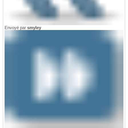
Envoyé par
smyley