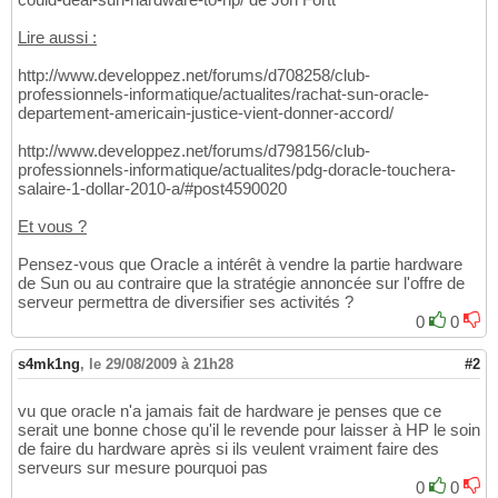
Lire aussi :
http://www.developpez.net/forums/d708258/club-
professionnels-informatique/actualites/rachat-sun-oracle-
departement-americain-justice-vient-donner-accord/
http://www.developpez.net/forums/d798156/club-
professionnels-informatique/actualites/pdg-doracle-touchera-
salaire-1-dollar-2010-a/#post4590020
Et vous ?
Pensez-vous que Oracle a intérêt à vendre la partie hardware
de Sun ou au contraire que la stratégie annoncée sur l'offre de
serveur permettra de diversifier ses activités ?
0
0
s4mk1ng
,
le 29/08/2009 à 21h28
#2
vu que oracle n'a jamais fait de hardware je penses que ce
serait une bonne chose qu'il le revende pour laisser à HP le soin
de faire du hardware après si ils veulent vraiment faire des
serveurs sur mesure pourquoi pas
0
0