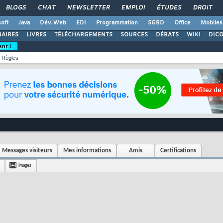
BLOGS
CHAT
NEWSLETTER
EMPLOI
ÉTUDES
DROIT
oft
Java
Dév. Web
EDI
Programmation
SGBD
Office
Mobiles
AIRES
LIVRES
TÉLÉCHARGEMENTS
SOURCES
DÉBATS
WIKI
DIC
ent !
Règles
Messages visiteurs
Mes informations
Amis
Certifications
Images