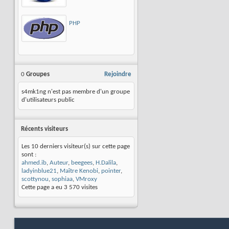
PHP
0
Groupes
Rejoindre
s4mk1ng n'est pas membre d'un groupe
d'utilisateurs public
Récents visiteurs
Les 10 derniers visiteur(s) sur cette page
sont :
ahmed.ib
,
Auteur
,
beegees
,
H.Dalila
,
ladyinblue21
,
Maître Kenobi
,
pointer
,
scottynou
,
sophiaa
,
VMroxy
Cette page a eu
3 570
visites