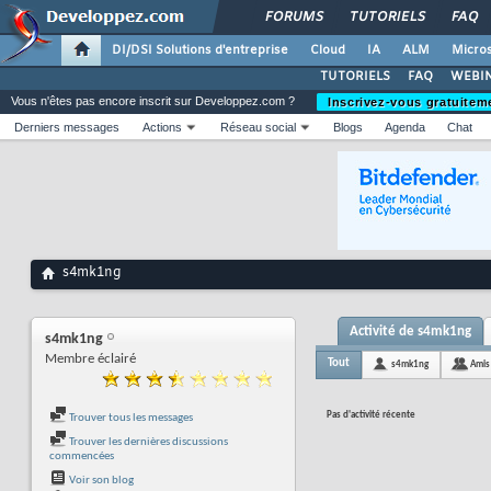
FORUMS
TUTORIELS
FAQ
DI/DSI Solutions d'entreprise
Cloud
IA
ALM
Micros
TUTORIELS
FAQ
WEBIN
Vous n'êtes pas encore inscrit sur Developpez.com ?
Inscrivez-vous gratuitem
Derniers messages
Actions
Réseau social
Blogs
Agenda
Chat
s4mk1ng
Activité de s4mk1ng
s4mk1ng
Membre éclairé
Tout
s4mk1ng
Amis
Pas d'activité récente
Trouver tous les messages
Trouver les dernières discussions
commencées
Voir son blog