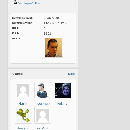
Voir le profil Pro
Date d'inscription
01/07/2008
Dernière activité
13/12/2019
12h51
Billets
0
Points
1 302
Avatar
5
Amis
Plus
Hurin
nicosmash
kaking
Gecko
Just-Soft