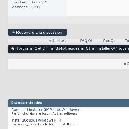
Inscrit en
Juin 2004
Messages
5 840
+
Répondre à la discussion
Actualités
FAQ Qt
Doc Qt
Tu
Forum
C et C++
Bibliothèques
Qt
Installer Qt4 sous
«
D
Discussions similaires
Comment installer GMP sous Windows?
Par Vinchol dans le forum Autres éditeurs
install 10g sous windows NT4
Par james_usus dans le forum Installation