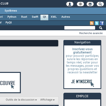
CLUB
Systèmes
rl
Python
Rust
Swift
Qt
XML
Autres
TV
PyQt
Recherche avancée
Navigation
Inscrivez-vous
gratuitement
pour pouvoir participer,
suivre les réponses en
temps réel, voter pour
les messages, poser vos
propres questions et
recevoir la newsletter
Outils de la discussion
Affichage