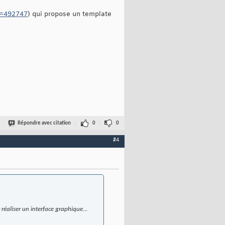
?t=492747
) qui propose un template
Répondre avec citation
0
0
#4
réaliser un interface graphique...