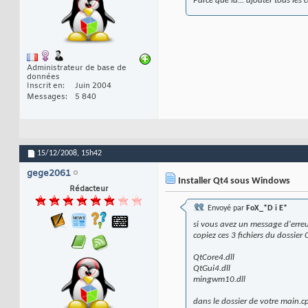
Parce que là... ajouter tous les
Administrateur de base de
données
Inscrit en
Juin 2004
Messages
5 840
15/12/2008,
15h42
gege2061
Installer Qt4 sous Windows
Rédacteur
Envoyé par
FoX_*D i E*
si vous avez un message d'erreu
copiez ces 3 fichiers du dossier 
QtCore4.dll
QtGui4.dll
mingwm10.dll
dans le dossier de votre main.c