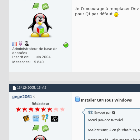
Je t'encourage à remplacer Dev-
pour Qt par défaut
Administrateur de base de
données
Inscrit en
Juin 2004
Messages
5 840
15/12/2008,
15h42
gege2061
Installer Qt4 sous Windows
Rédacteur
Envoyé par
Kj
Merci pour ce tutoriel...
Maintenant, il en faudrait un, t