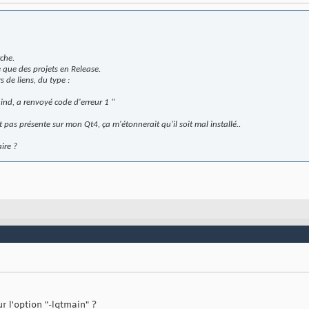
rche.
 que des projets en Release.
 de liens, du type :
aind, a renvoyé code d'erreur 1 "
 pas présente sur mon Qt4, ça m'étonnerait qu'il soit mal installé..
ire ?
ur l'option "-lqtmain" ?