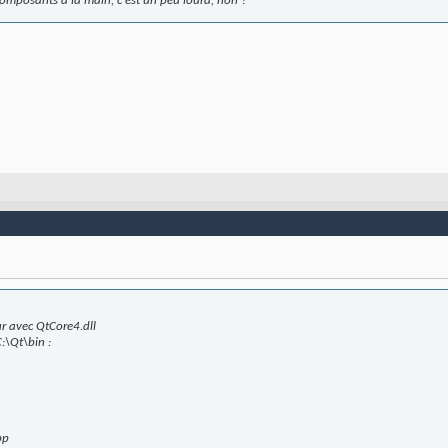
 composants à la main, c'est un peu lourd, non ?
r avec QtCore4.dll
C:\Qt\bin :
pp