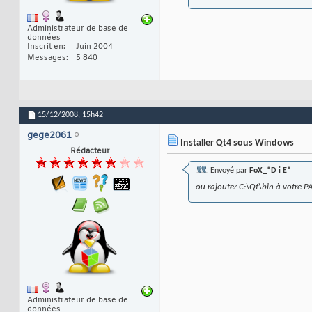
Administrateur de base de
données
Inscrit en
Juin 2004
Messages
5 840
15/12/2008,
15h42
gege2061
Installer Qt4 sous Windows
Rédacteur
Envoyé par
FoX_*D i E*
ou rajouter C:\Qt\bin à votre P
Administrateur de base de
données