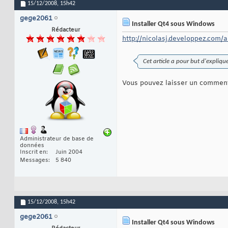
15/12/2008,
15h42
gege2061
Installer Qt4 sous Windows
Rédacteur
http://nicolasj.developpez.com/a
Cet article a pour but d'expliq
Vous pouvez laisser un commentai
Administrateur de base de
données
Inscrit en
Juin 2004
Messages
5 840
15/12/2008,
15h42
gege2061
Installer Qt4 sous Windows