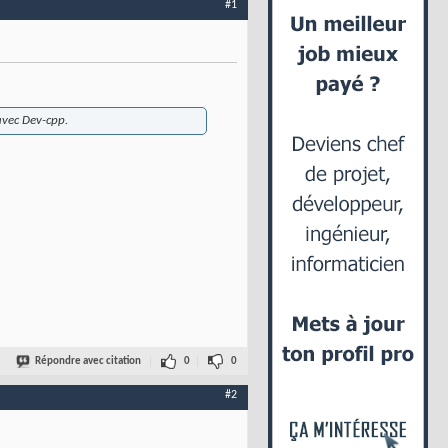
#1
avec Dev-cpp.
Répondre avec citation
0
0
#2