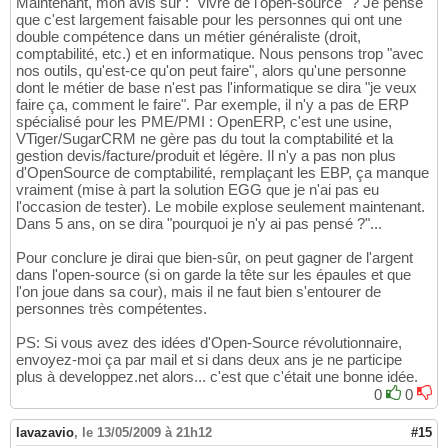
Maintenant, mon avis sur : "vivre de l'open-source" ? Je pense
que c'est largement faisable pour les personnes qui ont une
double compétence dans un métier généraliste (droit,
comptabilité, etc.) et en informatique. Nous pensons trop "avec
nos outils, qu'est-ce qu'on peut faire", alors qu'une personne
dont le métier de base n'est pas l'informatique se dira "je veux
faire ça, comment le faire". Par exemple, il n'y a pas de ERP
spécialisé pour les PME/PMI : OpenERP, c'est une usine,
VTiger/SugarCRM ne gère pas du tout la comptabilité et la
gestion devis/facture/produit et légère. Il n'y a pas non plus
d'OpenSource de comptabilité, remplaçant les EBP, ça manque
vraiment (mise à part la solution EGG que je n'ai pas eu
l'occasion de tester). Le mobile explose seulement maintenant.
Dans 5 ans, on se dira "pourquoi je n'y ai pas pensé ?"...
Pour conclure je dirai que bien-sûr, on peut gagner de l'argent
dans l'open-source (si on garde la tête sur les épaules et que
l'on joue dans sa cour), mais il ne faut bien s'entourer de
personnes très compétentes.
PS: Si vous avez des idées d'Open-Source révolutionnaire,
envoyez-moi ça par mail et si dans deux ans je ne participe
plus à developpez.net alors... c'est que c'était une bonne idée.
0
0
lavazavio
,
le 13/05/2009 à 21h12
#15