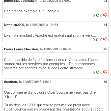
publicStaticVoidMain
,
le 11/05/2009 à 17h01
#3
Bah prends exemple sur Google !!
0
0
Matthieu2000
,
le 11/05/2009 à 19h34
#4
Exemple existant : Apache est gratuit sauf si on le vend...
0
0
Pierre Louis Chevalier
,
le 12/05/2009 à 04h46
#5
C'est possible de faire facilement des revenus avec l'open
source sur les services par exemples... De nombreuses
sociétés ont adoptés avec succès cette stratégie...
0
0
rberthou
,
le 12/05/2009 à 14h18
#6
Oui comme je dis toujours OpenSource ne veux pas dire
"Gratuit".
Tu as deja les SSLL qui réalise pas mal de profit avec
l'OpenSource soit en proposant des prestations et du support