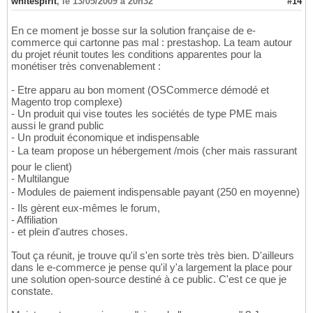
whitespirit
,
le 13/05/2009 à 20h32
#14
En ce moment je bosse sur la solution française de e-
commerce qui cartonne pas mal : prestashop. La team autour
du projet réunit toutes les conditions apparentes pour la
monétiser très convenablement :
- Etre apparu au bon moment (OSCommerce démodé et
Magento trop complexe)
- Un produit qui vise toutes les sociétés de type PME mais
aussi le grand public
- Un produit économique et indispensable
- La team propose un hébergement /mois (cher mais rassurant
pour le client)
- Multilangue
- Modules de paiement indispensable payant (250 en moyenne)
- Ils gèrent eux-mêmes le forum,
- Affiliation
- et plein d'autres choses.
Tout ça réunit, je trouve qu'il s'en sorte très très bien. D'ailleurs
dans le e-commerce je pense qu'il y'a largement la place pour
une solution open-source destiné à ce public. C'est ce que je
constate.