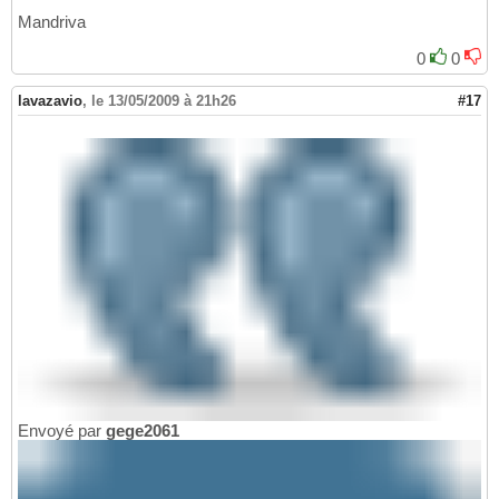
Mandriva
0
0
lavazavio
,
le 13/05/2009 à 21h26
#17
Envoyé par
gege2061