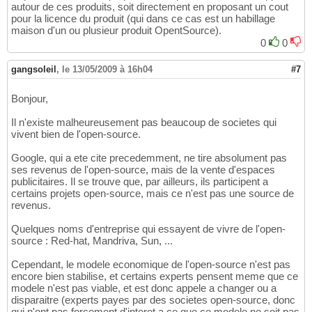
autour de ces produits, soit directement en proposant un cout
pour la licence du produit (qui dans ce cas est un habillage
maison d'un ou plusieur produit OpentSource).
0
0
gangsoleil
,
le 13/05/2009 à 16h04
#7
Bonjour,
Il n'existe malheureusement pas beaucoup de societes qui
vivent bien de l'open-source.
Google, qui a ete cite precedemment, ne tire absolument pas
ses revenus de l'open-source, mais de la vente d'espaces
publicitaires. Il se trouve que, par ailleurs, ils participent a
certains projets open-source, mais ce n'est pas une source de
revenus.
Quelques noms d'entreprise qui essayent de vivre de l'open-
source : Red-hat, Mandriva, Sun, ...
Cependant, le modele economique de l'open-source n'est pas
encore bien stabilise, et certains experts pensent meme que ce
modele n'est pas viable, et est donc appele a changer ou a
disparaitre (experts payes par des societes open-source, donc
qui n'ont pas forcement d'interet a ce que ce modele ne soit pas