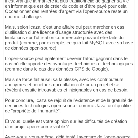
Il est vrai que la manière la plus traditionnelle de gagner sa vie
en informatique est de créer du code et d'être payé pour cela.
Occasionner des rentrées d'argent via l'open-source reste un
énorme challenge.
Mais, selon Icaza, c'est une affaire qui peut marcher en cas
d'utilisation d'une licence d'usage structurée avec des
limitations sur l'utilisation commerciale pouvant être faite du
produit (comme, par exemple, ce qu'à fait MySQL avec sa base
de données open-source).
L'open-source peut également devenir l'atout gagnant dans le
cas où elle apporte des avantages techniques et technologiques
(comme dans le cas des données GPS de Google).
Mais sa force fait aussi sa faiblesse, avec les contributeurs
anonymes et ponctuels qui collaborent sur un projet et se
révèlent ensuite introuvables et injoignables en cas de besoin.
Pour conclure, Icaza se réjouit de l'existence et de la gratuité de
certaines technologies open-source, comme Java, qu'il qualifie
de "propriété de l'humanité".
Et vous, quelle est votre opinion sur les difficultés de création
d'un projet open-source viable ?
Avez-vous, vous-même, déjà tenté l'aventure de l'open-source