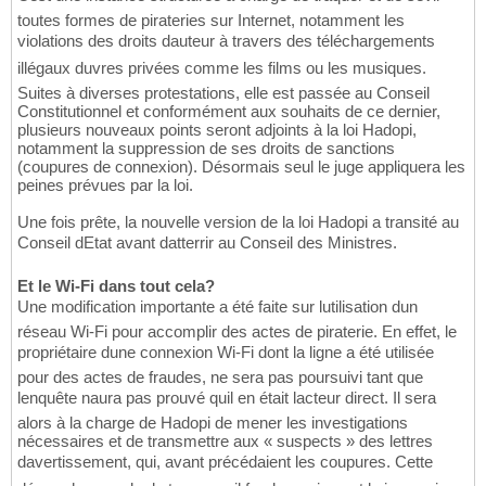
toutes formes de pirateries sur Internet, notamment les
violations des droits dauteur à travers des téléchargements
illégaux duvres privées comme les films ou les musiques.
Suites à diverses protestations, elle est passée au Conseil
Constitutionnel et conformément aux souhaits de ce dernier,
plusieurs nouveaux points seront adjoints à la loi Hadopi,
notamment la suppression de ses droits de sanctions
(coupures de connexion). Désormais seul le juge appliquera les
peines prévues par la loi.
Une fois prête, la nouvelle version de la loi Hadopi a transité au
Conseil dEtat avant datterrir au Conseil des Ministres.
Et le Wi-Fi dans tout cela?
Une modification importante a été faite sur lutilisation dun
réseau Wi-Fi pour accomplir des actes de piraterie. En effet, le
propriétaire dune connexion Wi-Fi dont la ligne a été utilisée
pour des actes de fraudes, ne sera pas poursuivi tant que
lenquête naura pas prouvé quil en était lacteur direct. Il sera
alors à la charge de Hadopi de mener les investigations
nécessaires et de transmettre aux « suspects » des lettres
davertissement, qui, avant précédaient les coupures. Cette