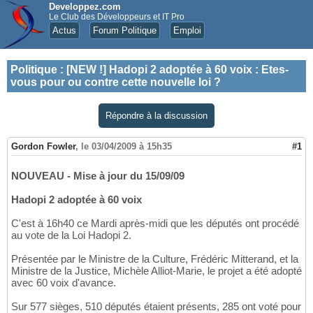
Developpez.com
Le Club des Développeurs et IT Pro
Actus
Forum Politique
Emploi
Politique
:
[NEW !] Hadopi 2 adoptée à 60 voix : Etes-
vous pour ou contre cette nouvelle loi ?
Répondre à la discussion
Gordon Fowler
,
le 03/04/2009 à 15h35
#1
NOUVEAU - Mise à jour du 15/09/09
Hadopi 2 adoptée à 60 voix
C'est à 16h40 ce Mardi après-midi que les députés ont procédé
au vote de la Loi Hadopi 2.
Présentée par le Ministre de la Culture, Frédéric Mitterand, et la
Ministre de la Justice, Michèle Alliot-Marie, le projet a été adopté
avec 60 voix d'avance.
Sur 577 sièges, 510 députés étaient présents, 285 ont voté pour