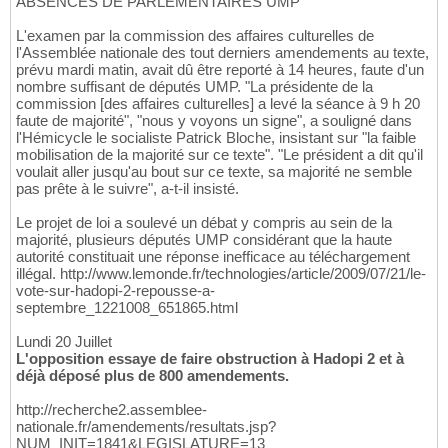
ABSENCES DE PARLEMENTAIRES UMP
L'examen par la commission des affaires culturelles de
l'Assemblée nationale des tout derniers amendements au texte,
prévu mardi matin, avait dû être reporté à 14 heures, faute d'un
nombre suffisant de députés UMP. "La présidente de la
commission [des affaires culturelles] a levé la séance à 9 h 20
faute de majorité", "nous y voyons un signe", a souligné dans
l'Hémicycle le socialiste Patrick Bloche, insistant sur "la faible
mobilisation de la majorité sur ce texte". "Le président a dit qu'il
voulait aller jusqu'au bout sur ce texte, sa majorité ne semble
pas prête à le suivre", a-t-il insisté.
Le projet de loi a soulevé un débat y compris au sein de la
majorité, plusieurs députés UMP considérant que la haute
autorité constituait une réponse inefficace au téléchargement
illégal. http://www.lemonde.fr/technologies/article/2009/07/21/le-
vote-sur-hadopi-2-repousse-a-
septembre_1221008_651865.html
Lundi 20 Juillet
L'opposition essaye de faire obstruction à Hadopi 2 et à
déjà déposé plus de 800 amendements.
http://recherche2.assemblee-
nationale.fr/amendements/resultats.jsp?
NUM_INIT=1841&LEGISLATURE=13