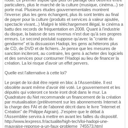
particuliers, plus le marché de la culture (musique, cinéma...) se
porte mal. Plusieurs études gouvernementales montrent
l'inverse: plus les gens échangent, plus ils sont tentés au final
de payer pour la culture (produits et services à valeur ajoutée,
spectacle vivant...) Malgré le téléchargement illégal, le cinéma a
battu des records de fréquentation en 2008. Quant à l'industrie
du disque, la baisse de ses revenus n'est due qu'à ses propres
erreurs. Le second postulat suppose qu'avec la "crainte du
gendarme" et la dissuasion Hadopi, les gens achèterons plus
de CD, de DVD et de fichiers. Je pense que les mesures de
sanction inciteront, au contraire, les gens à acheter des logiciels
et des services pour contourner l'Hadopi au lieu de financer la
création. La loi risque d'avoir un effet pervers.
Quelle est l'alternative à cette loi?
Le projet de loi doit être rejeté en bloc à l'Assemblée. Il est
obsolète avant même d'avoir été voté. Le gouvernement et les
députés qui voteront ce texte iront droit dans le mur. La
Quadrature du Net recommande un financement de la création
par mutualisation (prélèvement sur les abonnements Internet à
la charge des FAI et de l'abonné décrit dans le livre "Internet et
Création" de Philippe Aigrain). J'espère que le débat à
l'Assemblée servira à mettre en avant les failles du dispositif.
http://www.lexpress.fr/actualite/high-tech/loi-hadopi-une-
mauvaise-reponse-a-un-faux-probleme_745573.html