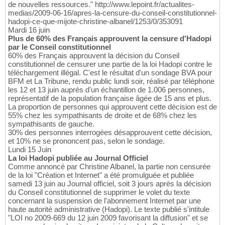
de nouvelles ressources." http://www.lepoint.fr/actualites-
medias/2009-06-16/apres-la-censure-du-conseil-constitutionnel-
hadopi-ce-que-mijote-christine-albanel/1253/0/353091
Mardi 16 juin
Plus de 60% des Français approuvent la censure d'Hadopi
par le Conseil constitutionnel
60% des Français approuvent la décision du Conseil
constitutionnel de censurer une partie de la loi Hadopi contre le
téléchargement illégal. C'est le résultat d'un sondage BVA pour
BFM et La Tribune, rendu public lundi soir, réalisé par téléphone
les 12 et 13 juin auprès d'un échantillon de 1.006 personnes,
représentatif de la population française âgée de 15 ans et plus.
La proportion de personnes qui approuvent cette décision est de
55% chez les sympathisants de droite et de 68% chez les
sympathisants de gauche.
30% des personnes interrogées désapprouvent cette décision,
et 10% ne se prononcent pas, selon le sondage.
Lundi 15 Juin
La loi Hadopi publiée au Journal Officiel
Comme annoncé par Christine Albanel, la partie non censurée
de la loi "Création et Internet" a été promulguée et publiée
samedi 13 juin au Journal officiel, soit 3 jours après la décision
du Conseil constitutionnel de supprimer le volet du texte
concernant la suspension de l'abonnement Internet par une
haute autorité administrative (Hadopi). Le texte publié s'intitule
"LOI no 2009-669 du 12 juin 2009 favorisant la diffusion" et se