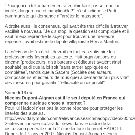
"Pourquoi un tel acharnement à vouloir faire passer une loi
inutile, dangereuse et inapplicable?", s'est indigne le Parti
communiste qui demande d'"arrêter le massacre".
A droite aussi, le consensus, qui avait été très difficile à trouver,
vacillait à nouveau. "Je dis stop, la question est compliquée et il
vaut mieux reprendre le sujet pour trouver une meilleure
réponse", avait estimé le député villepiniste Hervé Mariton.
La décision de l'exécutif devrait en tout cas satisfaire les
professionnels favorables au texte. Huit organisations du
cinéma (producteurs, distributeurs et éditeurs) avaient ainsi
souhaité jeudi que la loi soit "sans tarder appliquée et
complétée", tandis que la Sacem (Société des auteurs,
compositeurs et éditeurs de musique) a demandé "au plus vite"
des mesures pour garantir "l'efficacité du dispositif"
Samedi 16 mai
Nicolas Dupont-Aignan est il le seul député en France qui
comprenne quelque chose à internet ?
Pour lui Hadopi n'est pas la bonne réponse pour protéger les
intérêts des auteurs.
http://www.dailymotion.com/relevance/search/hadopi/video/x95hc
2-intervention-de-nicolas-du_news dans le cadre de la
discussion générale sur la 2 ème lecture du projet HADOPI.
Depuis le 17 janvier 2007, Nicolas Dupont-Aignan siège à