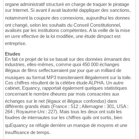
organe administratif structuré en charge de traquer le piratage
sur Internet. Si avant il avait lautorité dappliquer des sanctions,
notamment la coupure des connexions, aujourdhui les donnes
ont changé, selon les souhaits du Conseil Constitutionnel,
avalisés par les institutions compétentes. A la veille de la mise
en uvre effective de la loi modifiée, une étude dimpact est
entreprise.
Etudes
En fait ce projet de loi se basait sur des données émanant des
industries, elles-mêmes, comme quoi 450 000 échanges
illégaux de films seffectueraient par jour que un milliard de
musiques au format MP3 transiteraient illégalement sur la toile.
Ces chiffres résultent de la célèbre étude ALPHA. Un autre
cabinet, Equancy, rapportait également quelques statistiques
concernant le nombre dheures par mois consacrées aux
échanges sur le net (légaux et illégaux confondus) dans
différents grands états (France : 512 ; Allemagne : 301, USA :
264 ; Royaume-Uni : 227). Mais tous les deux ont subi les
foudres de internautes sur les chiffres quils ont sortis, bien
quEquancy se réfugie derrière un manque de moyens et une
insuffisance de temps.