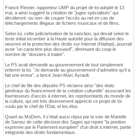
Franck Riester, rapporteur UMP du projet de loi adopté le 13
mai, a ainsi suggéré la création de "juges spécialisés" qui
décideront -ou non- de couper l'accès au net en cas de
téléchargements illégaux de fichiers musicaux et de films.
Selon lui, cette judiciarisation de la sanction, qui devait selon le
texte initial incomber à la Haute autorité pour la diffusion des
oeuvres et la protection des droits sur Internet (Hadopi), pourrait
avoir "un caractère plus dissuasif", diminuant du coup le
nombre de "dossiers à traiter".
Le PS avait demandé au gouvernement de tout simplement
enterrer la loi. "Je demande au gouvernement d'admettre qu'il a
fait une erreur", a lancé Jean-Marc Ayrault.
Le chef de file des députés PS réclame ainsi "des états
généraux du financement de la création culturelle" associant les
fournisseurs d'accès à internet, les représentants du monde de
la culture, qui ont très diversement apprécié ce projet de loi
voulu par le chef de l'Etat, et les élus.
Quant au MoDem, il s'était aussi réjoui par la voix de Marielle
de Sarnez de cette décision des Sages qui rejoint "la position
exprimée par le Parlement européen" d'un droit à internet, partie
intégrante des droits fondamentaux.