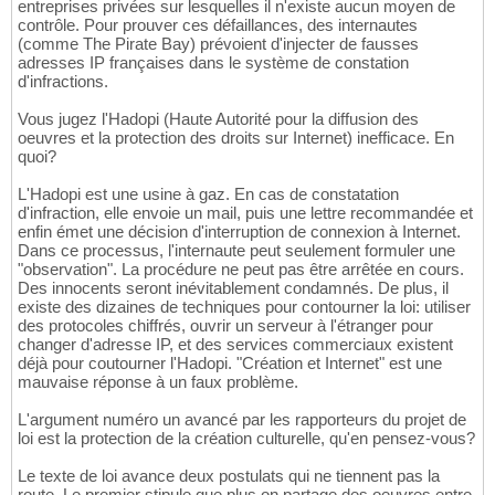
entreprises privées sur lesquelles il n'existe aucun moyen de
contrôle. Pour prouver ces défaillances, des internautes
(comme The Pirate Bay) prévoient d'injecter de fausses
adresses IP françaises dans le système de constation
d'infractions.
Vous jugez l'Hadopi (Haute Autorité pour la diffusion des
oeuvres et la protection des droits sur Internet) inefficace. En
quoi?
L'Hadopi est une usine à gaz. En cas de constatation
d'infraction, elle envoie un mail, puis une lettre recommandée et
enfin émet une décision d'interruption de connexion à Internet.
Dans ce processus, l'internaute peut seulement formuler une
"observation". La procédure ne peut pas être arrêtée en cours.
Des innocents seront inévitablement condamnés. De plus, il
existe des dizaines de techniques pour contourner la loi: utiliser
des protocoles chiffrés, ouvrir un serveur à l'étranger pour
changer d'adresse IP, et des services commerciaux existent
déjà pour coutourner l'Hadopi. "Création et Internet" est une
mauvaise réponse à un faux problème.
L'argument numéro un avancé par les rapporteurs du projet de
loi est la protection de la création culturelle, qu'en pensez-vous?
Le texte de loi avance deux postulats qui ne tiennent pas la
route. Le premier stipule que plus on partage des oeuvres entre