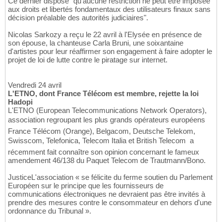
Ce dernier dispose "qu'aucune restriction ne peut être imposée
aux droits et libertés fondamentaux des utilisateurs finaux sans
décision préalable des autorités judiciaires".
Nicolas Sarkozy a reçu le 22 avril à l'Elysée en présence de
son épouse, la chanteuse Carla Bruni, une soixantaine
d'artistes pour leur réaffirmer son engagement à faire adopter le
projet de loi de lutte contre le piratage sur internet.
Vendredi 24 avril
L'ETNO, dont France Télécom est membre, rejette la loi
Hadopi
L'ETNO (European Telecommunications Network Operators),
association regroupant les plus grands opérateurs européens 
France Télécom (Orange), Belgacom, Deutsche Telekom,
Swisscom, Telefonica, Telecom Italia et British Telecom  a
récemment fait connaître son opinion concernant le fameux
amendement 46/138 du Paquet Telecom de Trautmann/Bono.
JusticeL'association « se félicite du ferme soutien du Parlement
Européen sur le principe que les fournisseurs de
communications électroniques ne devraient pas être invités à
prendre des mesures contre le consommateur en dehors d'une
ordonnance du Tribunal ».