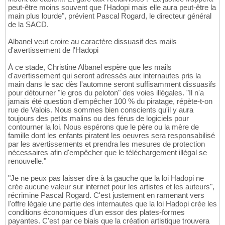
peut-être moins souvent que l'Hadopi mais elle aura peut-être la
main plus lourde", prévient Pascal Rogard, le directeur général
de la SACD.
Albanel veut croire au caractère dissuasif des mails
d'avertissement de l'Hadopi
À ce stade, Christine Albanel espère que les mails
d'avertissement qui seront adressés aux internautes pris la
main dans le sac dès l'automne seront suffisamment dissuasifs
pour détourner "le gros du peloton" des voies illégales. "Il n'a
jamais été question d'empêcher 100 % du piratage, répète-t-on
rue de Valois. Nous sommes bien conscients qu'il y aura
toujours des petits malins ou des férus de logiciels pour
contourner la loi. Nous espérons que le père ou la mère de
famille dont les enfants piratent les oeuvres sera responsabilisé
par les avertissements et prendra les mesures de protection
nécessaires afin d'empêcher que le téléchargement illégal se
renouvelle."
"Je ne peux pas laisser dire à la gauche que la loi Hadopi ne
crée aucune valeur sur internet pour les artistes et les auteurs",
récrimine Pascal Rogard. C'est justement en ramenant vers
l'offre légale une partie des internautes que la loi Hadopi crée les
conditions économiques d'un essor des plates-formes
payantes. C'est par ce biais que la création artistique trouvera