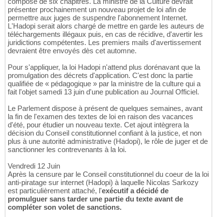
compose de six chapitres. La ministre de la Culture devrait
présenter prochainement un nouveau projet de loi afin de
permettre aux juges de suspendre l'abonnement Internet.
L'Hadopi serait alors chargé de mettre en garde les auteurs de
téléchargements illégaux puis, en cas de récidive, d'avertir les
juridictions compétentes. Les premiers mails d'avertissement
devraient être envoyés dès cet automne.
Pour s'appliquer, la loi Hadopi n'attend plus dorénavant que la
promulgation des décrets d'application. C'est donc la partie
qualifiée de « pédagogique » par la ministre de la culture qui a
fait l'objet samedi 13 juin d'une publication au Journal Officiel.
Le Parlement dispose à présent de quelques semaines, avant
la fin de l'examen des textes de loi en raison des vacances
d'été, pour étudier un nouveau texte. Cet ajout intègrera la
décision du Conseil constitutionnel confiant à la justice, et non
plus à une autorité administrative (Hadopi), le rôle de juger et de
sanctionner les contrevenants à la loi.
Vendredi 12 Juin
Après la censure par le Conseil constitutionnel du coeur de la loi
anti-piratage sur internet (Hadopi) à laquelle Nicolas Sarkozy
est particulièrement attaché, l'
exécutif a décidé de
promulguer sans tarder une partie du texte avant de
compléter son volet de sanctions.