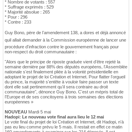
* Nombre de votants : 557
* Suffrage exprimés : 529
* Majorité absolue : 265
* Pour : 296
* Contre : 233
Guy Bono, père de l'amendement 138, a dores et déjà annoncé
quil allait demander à la Commission européenne de lancer une
procédure d'infraction contre le gouvernement français pour
non-respect du droit communautaire :
"Alors que le principe de riposte graduée vient d'être rejeté la
semaine dernière par 88% des députés européens, l'Assemblée
nationale s'est finalement pliée à la volonté présidentielle en
adoptant le projet de loi Création et Internet. Pour flatter l'orgueil
du prince, la majorité s'entête à vouloir faire passer un texte
dont elle sait pertinemment qu'il sera contraire au droit
communautaire", dénonce Guy Bono. C'est un mépris total de
l'Europe et de ses concitoyens à trois semaines des élections
européennes »
NOUVEAU
Mardi 5 mai
Hadopi: Le nouveau vote final aura lieu le 12 mai
Le vote final du projet de loi Création et Internet, dit Hadopi, n'à
pas eu lieu comme prévu le 5 mais. Il restait en effet ce matin
160 amendements à examiner sur les 214 déposés. Il est