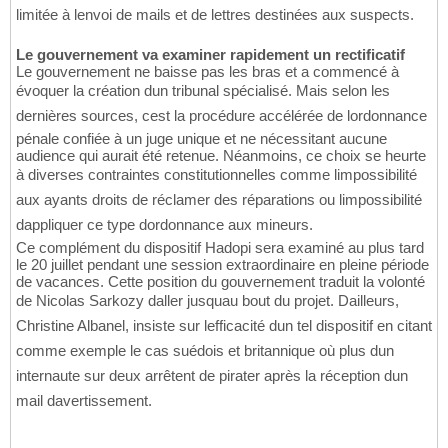
limitée à lenvoi de mails et de lettres destinées aux suspects.
Le gouvernement va examiner rapidement un rectificatif
Le gouvernement ne baisse pas les bras et a commencé à
évoquer la création dun tribunal spécialisé. Mais selon les
dernières sources, cest la procédure accélérée de lordonnance
pénale confiée à un juge unique et ne nécessitant aucune
audience qui aurait été retenue. Néanmoins, ce choix se heurte
à diverses contraintes constitutionnelles comme limpossibilité
aux ayants droits de réclamer des réparations ou limpossibilité
dappliquer ce type dordonnance aux mineurs.
Ce complément du dispositif Hadopi sera examiné au plus tard
le 20 juillet pendant une session extraordinaire en pleine période
de vacances. Cette position du gouvernement traduit la volonté
de Nicolas Sarkozy daller jusquau bout du projet. Dailleurs,
Christine Albanel, insiste sur lefficacité dun tel dispositif en citant
comme exemple le cas suédois et britannique où plus dun
internaute sur deux arrêtent de pirater après la réception dun
mail davertissement.