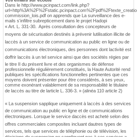
Dans le http://www.pcinpact.com/link.php?
url=http%3A%2F%2Fstatic.pcinpact.com%2Fpdf%2Ftexte_creation
commission_lois.pdf on apprends que La surveillance des e-
mails s'infiltre subrepticement dans le projet Hadopi
« Art. L. 331-30.  Après consultation des concepteurs de
moyens de sécurisation destinés à prévenir lutilisation illicite de
laccès à un service de communication au public en ligne ou de
communications électroniques, des personnes dont lactivité est
doffrir laccès à un tel service ainsi que des sociétés régies par
le titre II du présent livre et des organismes de défense
professionnelle régulièrement constitués, la Haute Autorité rend
publiques les spécifications fonctionnelles pertinentes que ces
moyens doivent présenter pour être considérés, à ses yeux,
comme exonérant valablement de sa responsabilité le titulaire
de laccès au titre de larticle L. 336-3. » (alinéa 110 article 2)
« La suspension sapplique uniquement à laccès à des services
de communication au public en ligne et de communications
électroniques. Lorsque le service daccès est acheté selon des
offres commerciales composites incluant dautres types de
services, tels que services de téléphonie ou de télévision, les
décisions de suspension ne sappliquent pas à ces services »