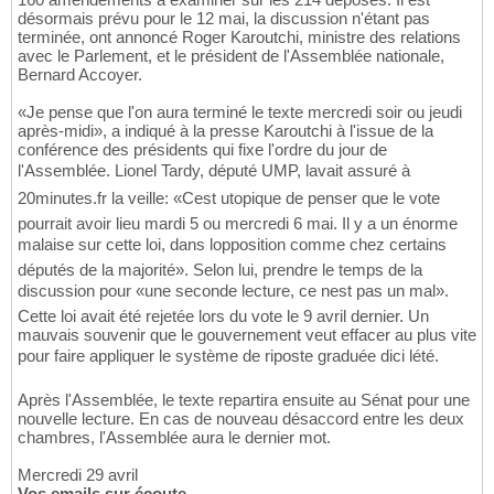
désormais prévu pour le 12 mai, la discussion n'étant pas
terminée, ont annoncé Roger Karoutchi, ministre des relations
avec le Parlement, et le président de l'Assemblée nationale,
Bernard Accoyer.
«Je pense que l'on aura terminé le texte mercredi soir ou jeudi
après-midi», a indiqué à la presse Karoutchi à l'issue de la
conférence des présidents qui fixe l'ordre du jour de
l'Assemblée. Lionel Tardy, député UMP, lavait assuré à
20minutes.fr la veille: «Cest utopique de penser que le vote
pourrait avoir lieu mardi 5 ou mercredi 6 mai. Il y a un énorme
malaise sur cette loi, dans lopposition comme chez certains
députés de la majorité». Selon lui, prendre le temps de la
discussion pour «une seconde lecture, ce nest pas un mal».
Cette loi avait été rejetée lors du vote le 9 avril dernier. Un
mauvais souvenir que le gouvernement veut effacer au plus vite
pour faire appliquer le système de riposte graduée dici lété.
Après l'Assemblée, le texte repartira ensuite au Sénat pour une
nouvelle lecture. En cas de nouveau désaccord entre les deux
chambres, l'Assemblée aura le dernier mot.
Mercredi 29 avril
Vos emails sur écoute