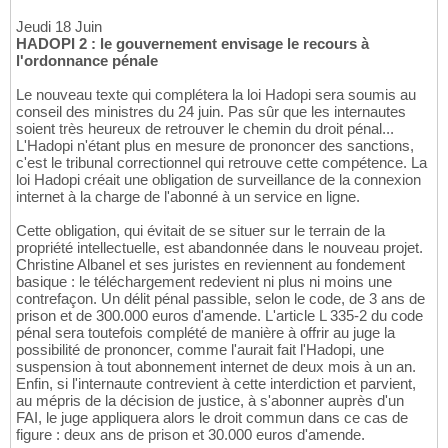
Jeudi 18 Juin
HADOPI 2 : le gouvernement envisage le recours à
l'ordonnance pénale
Le nouveau texte qui complétera la loi Hadopi sera soumis au
conseil des ministres du 24 juin. Pas sûr que les internautes
soient très heureux de retrouver le chemin du droit pénal...
L'Hadopi n'étant plus en mesure de prononcer des sanctions,
c'est le tribunal correctionnel qui retrouve cette compétence. La
loi Hadopi créait une obligation de surveillance de la connexion
internet à la charge de l'abonné à un service en ligne.
Cette obligation, qui évitait de se situer sur le terrain de la
propriété intellectuelle, est abandonnée dans le nouveau projet.
Christine Albanel et ses juristes en reviennent au fondement
basique : le téléchargement redevient ni plus ni moins une
contrefaçon. Un délit pénal passible, selon le code, de 3 ans de
prison et de 300.000 euros d'amende. L'article L 335-2 du code
pénal sera toutefois complété de manière à offrir au juge la
possibilité de prononcer, comme l'aurait fait l'Hadopi, une
suspension à tout abonnement internet de deux mois à un an.
Enfin, si l'internaute contrevient à cette interdiction et parvient,
au mépris de la décision de justice, à s'abonner auprès d'un
FAI, le juge appliquera alors le droit commun dans ce cas de
figure : deux ans de prison et 30.000 euros d'amende.