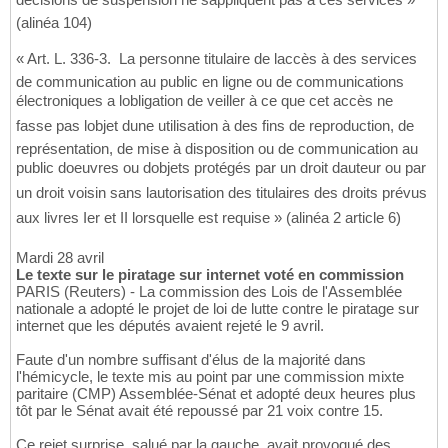
(alinéa 104)
« Art. L. 336-3.  La personne titulaire de laccès à des services
de communication au public en ligne ou de communications
électroniques a lobligation de veiller à ce que cet accès ne
fasse pas lobjet dune utilisation à des fins de reproduction, de
représentation, de mise à disposition ou de communication au
public doeuvres ou dobjets protégés par un droit dauteur ou par
un droit voisin sans lautorisation des titulaires des droits prévus
aux livres Ier et II lorsquelle est requise » (alinéa 2 article 6)
Mardi 28 avril
Le texte sur le piratage sur internet voté en commission
PARIS (Reuters) - La commission des Lois de l'Assemblée
nationale a adopté le projet de loi de lutte contre le piratage sur
internet que les députés avaient rejeté le 9 avril.
Faute d'un nombre suffisant d'élus de la majorité dans
l'hémicycle, le texte mis au point par une commission mixte
paritaire (CMP) Assemblée-Sénat et adopté deux heures plus
tôt par le Sénat avait été repoussé par 21 voix contre 15.
Ce rejet surprise, salué par la gauche, avait provoqué des