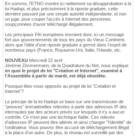
En somme, l'ETNO montre ici nettement sa désapprobation à la
loi Hadopi, et plus précisément à la riposte graduée, cette
dernière passant par une simple autorité indépendante, et non
un juge, pour couper l'accès à Internet des personnes
soupçonnées d'avoir téléchargé illégalement.
Les principaux FAI européens envoient donc ici un message
fort aux gouvernements de tous les pays du Vieux Continent,
alors que l'idée d'une riposte graduée a germé dans l'esprit de
nombreux pays (France, Royaume-Uni, Italie, l'Irlande, etc.
NOUVEAU
Mercredi 22 avril
Jérémie Zimmermann, de la Quadrature du Net, nous explique
en quoi le projet de loi "Création et Internet", examiné à
l'Assemblée à partir de mardi, est déjà obsolète.
Pourquoi êtes-vous opposés au projet de loi "Création et
Internet"?
Le principe de la loi Hadopi se base sur une transmission de
"preuves" immatérielles relevées à partir des adresses IP des
internautes par des acteurs privés sur lesquels il n'y a aucun
contrôle. Ce n'est pas une technique fiable. Ces relevés
d'adresses IP peuvent être altérés et ainsi changer "l'identité" de
l'ordinateur. Vous pouvez être accusé de téléchargement illégal
à la place d'un autre. De plus, le réseau est surveillé par des