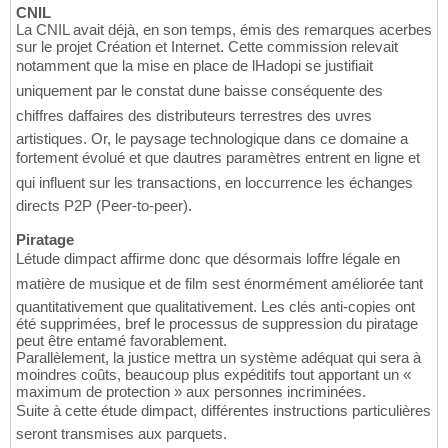
CNIL
La CNIL avait déjà, en son temps, émis des remarques acerbes
sur le projet Création et Internet. Cette commission relevait
notamment que la mise en place de lHadopi se justifiait
uniquement par le constat dune baisse conséquente des
chiffres daffaires des distributeurs terrestres des uvres
artistiques. Or, le paysage technologique dans ce domaine a
fortement évolué et que dautres paramètres entrent en ligne et
qui influent sur les transactions, en loccurrence les échanges
directs P2P (Peer-to-peer).
Piratage
Létude dimpact affirme donc que désormais loffre légale en
matière de musique et de film sest énormément améliorée tant
quantitativement que qualitativement. Les clés anti-copies ont
été supprimées, bref le processus de suppression du piratage
peut être entamé favorablement.
Parallèlement, la justice mettra un système adéquat qui sera à
moindres coûts, beaucoup plus expéditifs tout apportant un «
maximum de protection » aux personnes incriminées.
Suite à cette étude dimpact, différentes instructions particulières
seront transmises aux parquets.