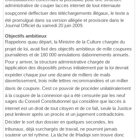
administrative de couper laccès internet de tout internaute
soupçonné deffectuer des téléchargements illégaux, le texte a
été promulgué dans sa version allégée et provisoire dans le
Journal Officiel du samedi 20 juin 2009.
Objectifs ambitieux
Rappelons quau départ, la Ministre de la Culture chargée du
projet de loi, avait fixé des objectifs ambitieux de mille coupures
journalières et de 180 000 annulations dabonnements annuels.
Pour y arriver, la structure administrative chargée de
lapplication des dispositifs prévus initialement par la loi devrait
expédier chaque jour une dizaine de milliers de mails
davertissement, trois mille lettres recommandées et un millier
davis de coupure. Cest ce pouvoir de procéder unilatéralement
à la coupure de la connexion qui a été censurée par les neuf
sages du Conseil Constitutionnel qui considère que laccès à
internet est un droit de tout citoyen et de ce fait, seule la Justice
peut lenlever après un procès et un jugement contradictoire.
Décider le sort dun dossier en quelques secondes, les
tribunaux, déjà surchargés de travail, ne pourront jamais
soutenir un tel rythme. La tâche de lHadopi sen trouve donc