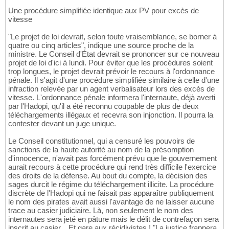
Une procédure simplifiée identique aux PV pour excès de
vitesse
"Le projet de loi devrait, selon toute vraisemblance, se borner à
quatre ou cinq articles", indique une source proche de la
ministre. Le Conseil d'État devrait se prononcer sur ce nouveau
projet de loi d'ici à lundi. Pour éviter que les procédures soient
trop longues, le projet devrait prévoir le recours à l'ordonnance
pénale. Il s'agit d'une procédure simplifiée similaire à celle d'une
infraction relevée par un agent verbalisateur lors des excès de
vitesse. L'ordonnance pénale informera l'internaute, déjà averti
par l'Hadopi, qu'il a été reconnu coupable de plus de deux
téléchargements illégaux et recevra son injonction. Il pourra la
contester devant un juge unique.
Le Conseil constitutionnel, qui a censuré les pouvoirs de
sanctions de la haute autorité au nom de la présomption
d'innocence, n'avait pas forcément prévu que le gouvernement
aurait recours à cette procédure qui rend très difficile l'exercice
des droits de la défense. Au bout du compte, la décision des
sages durcit le régime du téléchargement illicite. La procédure
discrète de l'Hadopi qui ne faisait pas apparaître publiquement
le nom des pirates avait aussi l'avantage de ne laisser aucune
trace au casier judiciaire. Là, non seulement le nom des
internautes sera jeté en pâture mais le délit de contrefaçon sera
inscrit au casier... Et gare aux récidivistes ! "La justice frappera