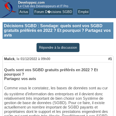
Developpez.com
Le Club des Développeurs et IT Pro
Actus
Forum D�cisions SGBD
Emploi
Décisions SGBD
:
Sondage: quels sont vos SGBD
gratuits préférés en 2022 ? Et pourquoi ? Partagez vos
avis
Répondre à la discussion
Malick
,
le 01/12/2022 à 09h00
#1
Quels sont vos SGBD gratuits préférés en 2022 ? Et
pourquoi ?
Partagez vos avis
Comme vous le constatez, les bases de données sont au cur
du système d'information des entreprises et il devient donc
relativement très important de bien choisir son Système de
gestion de base de données (SGBD). Pour ce faire, il existe
actuellement un nombre important de SGBD payants et
propriétaires dont le support et les prestations engendrent des
coûts qui sont parfois très élevés. Parallèlement à ces SGBD