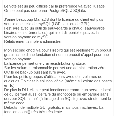
Le vote est un peu difficile car la préférence va avec l'usage.
On ne peut pas comparer PostgreSQL à SQLite.
J'aime beaucoup MariaDB dont la licence du client est plus
souple que celle de mySQL (LGPL au lieu de GPL).
I est livré avec un outil de sauvegarde à chaud (sauvegarde
binaires et incrémentales) qui n'est disponible qu'avec la
version payante de mySQL.
Relativement simple à administrer.
Mon second choix va pour Firebird qui est réellement un produit
gratuit issue d'une fondation et non un produit d'appel pour une
version payante.
La licence permet une vrai redistribution gratuite.
Sur les volumes raisonnable permet une administration zéro.
Outils de backup puissant livré avec.
Pour les petits groupes d'utilisateurs avec des volumes de
quelques Go c'est la solution idéale (même s'il existe des bases
en To).
De plus la DLL cliente peut fonctionner comme un serveur local,
ce qui permet aussi de faire du monoposte ou embarqué sans
serveur SQL installé (à l'image d'un SQLite) avec strictement le
même code.
Défauts : de multiple GUI gratuits, mais tous inachevés. La
fonction count() très très très lente.