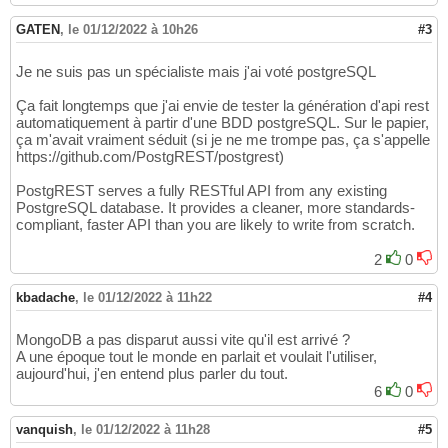
GATEN
,
le 01/12/2022 à 10h26
#3
Je ne suis pas un spécialiste mais j'ai voté postgreSQL
Ça fait longtemps que j'ai envie de tester la génération d'api rest
automatiquement à partir d'une BDD postgreSQL. Sur le papier,
ça m'avait vraiment séduit (si je ne me trompe pas, ça s'appelle
https://github.com/PostgREST/postgrest)
PostgREST serves a fully RESTful API from any existing
PostgreSQL database. It provides a cleaner, more standards-
compliant, faster API than you are likely to write from scratch.
2
0
kbadache
,
le 01/12/2022 à 11h22
#4
MongoDB a pas disparut aussi vite qu'il est arrivé ?
A une époque tout le monde en parlait et voulait l'utiliser,
aujourd'hui, j'en entend plus parler du tout.
6
0
vanquish
,
le 01/12/2022 à 11h28
#5