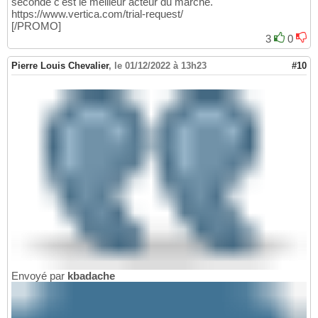
seconde c'est le meilleur acteur du marché.
https://www.vertica.com/trial-request/
[/PROMO]
3
0
Pierre Louis Chevalier
,
le 01/12/2022 à 13h23
#10
Envoyé par
kbadache