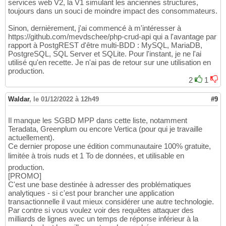
services web V2, la V1 simulant les anciennes structures,
toujours dans un souci de moindre impact des consommateurs.
Sinon, dernièrement, j'ai commencé à m'intéresser à
https://github.com/mevdschee/php-crud-api qui a l'avantage par
rapport à PostgREST d'être multi-BDD : MySQL, MariaDB,
PostgreSQL, SQL Server et SQLite. Pour l'instant, je ne l'ai
utilisé qu'en recette. Je n'ai pas de retour sur une utilisation en
production.
2
1
Waldar
,
le 01/12/2022 à 12h49
#9
Il manque les SGBD MPP dans cette liste, notamment
Teradata, Greenplum ou encore Vertica (pour qui je travaille
actuellement).
Ce dernier propose une édition communautaire 100% gratuite,
limitée à trois nuds et 1 To de données, et utilisable en
production.
[PROMO]
C'est une base destinée à adresser des problématiques
analytiques - si c'est pour brancher une application
transactionnelle il vaut mieux considérer une autre technologie.
Par contre si vous voulez voir des requêtes attaquer des
milliards de lignes avec un temps de réponse inférieur à la