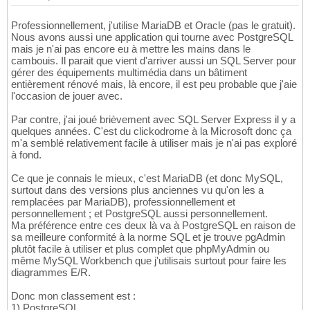
Professionnellement, j'utilise MariaDB et Oracle (pas le gratuit).
Nous avons aussi une application qui tourne avec PostgreSQL
mais je n'ai pas encore eu à mettre les mains dans le
cambouis. Il parait que vient d'arriver aussi un SQL Server pour
gérer des équipements multimédia dans un bâtiment
entièrement rénové mais, là encore, il est peu probable que j'aie
l'occasion de jouer avec.
Par contre, j'ai joué brièvement avec SQL Server Express il y a
quelques années. C'est du clickodrome à la Microsoft donc ça
m'a semblé relativement facile à utiliser mais je n'ai pas exploré
à fond.
Ce que je connais le mieux, c'est MariaDB (et donc MySQL,
surtout dans des versions plus anciennes vu qu'on les a
remplacées par MariaDB), professionnellement et
personnellement ; et PostgreSQL aussi personnellement.
Ma préférence entre ces deux là va à PostgreSQL en raison de
sa meilleure conformité à la norme SQL et je trouve pgAdmin
plutôt facile à utiliser et plus complet que phpMyAdmin ou
même MySQL Workbench que j'utilisais surtout pour faire les
diagrammes E/R.
Donc mon classement est :
1) PostgreSQL