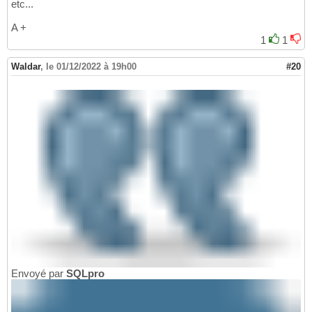
etc...
A +
1
1
Waldar
,
le 01/12/2022 à 19h00
#20
Envoyé par
SQLpro