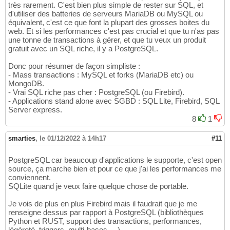
très rarement. C'est bien plus simple de rester sur SQL, et
d'utiliser des batteries de serveurs MariaDB ou MySQL ou
équivalent, c'est ce que font la plupart des grosses boites du
web. Et si les performances c'est pas crucial et que tu n'as pas
une tonne de transactions à gérer, et que tu veux un produit
gratuit avec un SQL riche, il y a PostgreSQL.
Donc pour résumer de façon simpliste :
- Mass transactions : MySQL et forks (MariaDB etc) ou
MongoDB.
- Vrai SQL riche pas cher : PostgreSQL (ou Firebird).
- Applications stand alone avec SGBD : SQL Lite, Firebird, SQL
Server express.
8
1
smarties
,
le 01/12/2022 à 14h17
#11
PostgreSQL car beaucoup d'applications le supporte, c'est open
source, ça marche bien et pour ce que j'ai les performances me
conviennent.
SQLite quand je veux faire quelque chose de portable.
Je vois de plus en plus Firebird mais il faudrait que je me
renseigne dessus par rapport à PostgreSQL (bibliothèques
Python et RUST, support des transactions, performances,
légèreté, triggers, multi-bases, ...).