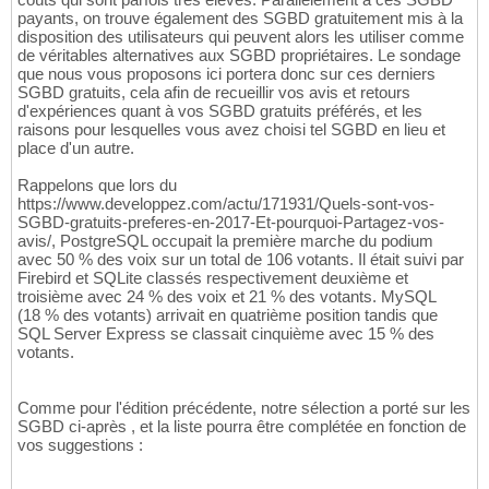
payants, on trouve également des SGBD gratuitement mis à la
disposition des utilisateurs qui peuvent alors les utiliser comme
de véritables alternatives aux SGBD propriétaires. Le sondage
que nous vous proposons ici portera donc sur ces derniers
SGBD gratuits, cela afin de recueillir vos avis et retours
d'expériences quant à vos SGBD gratuits préférés, et les
raisons pour lesquelles vous avez choisi tel SGBD en lieu et
place d'un autre.
Rappelons que lors du
https://www.developpez.com/actu/171931/Quels-sont-vos-
SGBD-gratuits-preferes-en-2017-Et-pourquoi-Partagez-vos-
avis/, PostgreSQL occupait la première marche du podium
avec 50 % des voix sur un total de 106 votants. Il était suivi par
Firebird et SQLite classés respectivement deuxième et
troisième avec 24 % des voix et 21 % des votants. MySQL
(18 % des votants) arrivait en quatrième position tandis que
SQL Server Express se classait cinquième avec 15 % des
votants.
Comme pour l'édition précédente, notre sélection a porté sur les
SGBD ci-après , et la liste pourra être complétée en fonction de
vos suggestions :