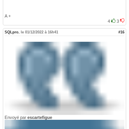
A +
4
3
SQLpro
,
le 01/12/2022 à 16h41
#16
Envoyé par
escartefigue