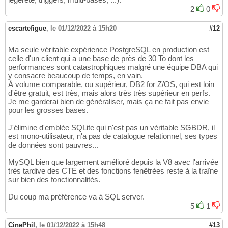
2
0
escartefigue
,
le 01/12/2022 à 15h20
#12
Ma seule véritable expérience PostgreSQL en production est
celle d'un client qui a une base de près de 30 To dont les
performances sont catastrophiques malgré une équipe DBA qui
y consacre beaucoup de temps, en vain.
À volume comparable, ou supérieur, DB2 for Z/OS, qui est loin
d'être gratuit, est très, mais alors très très supérieur en perfs.
Je me garderai bien de généraliser, mais ça ne fait pas envie
pour les grosses bases.
J'élimine d'emblée SQLite qui n'est pas un véritable SGBDR, il
est mono-utilisateur, n'a pas de catalogue relationnel, ses types
de données sont pauvres...
MySQL bien que largement amélioré depuis la V8 avec l'arrivée
très tardive des CTE et des fonctions fenêtrées reste à la traîne
sur bien des fonctionnalités.
Du coup ma préférence va à SQL server.
5
1
CinePhil
,
le 01/12/2022 à 15h48
#13