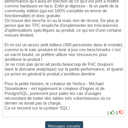
performance qu'il aura en fonction de ce qu'il est prêt à mettre
comme hardware en face. Enfin je digresse - là on parle de la
community edition (qui est 100% complète en terme de
fonctionnalité) et donc gratuite.
On trouve des benchs ici ou là mais rien de récent. De plus je
pense que les TPC empêche d'implémenter les mécanismes
d'optimisations spécifiques au produit, ce qui est d'une certaine
mesure limitant.
Et on est un assez petit éditeur (400 personnes dans le monde),
comme tu le sais produire et tenir à jour ces benchmarks c'est
un sacré boulot, on préfère utiliser nos ressources pour
améliorer le produit !
Je ne crois pas qu'on ait perdu beaucoup de PoC (toujours
dans le domaine analytique) sur la partie performance, et quand
ça arrive en général le produit s'améliore derrière
Pour la petite histoire, le créateur de Vertica - Michael
Stonebraker - est également le créateur d'Ingres et de
PostgreSQL, justement pour palier les cas d'usages
nécessitant de traiter des tables très volumineuses où ce
dernier ne tenait pas la charge.
Ca se ressent sur la syntaxe SQL !
1
0
Messages suivants