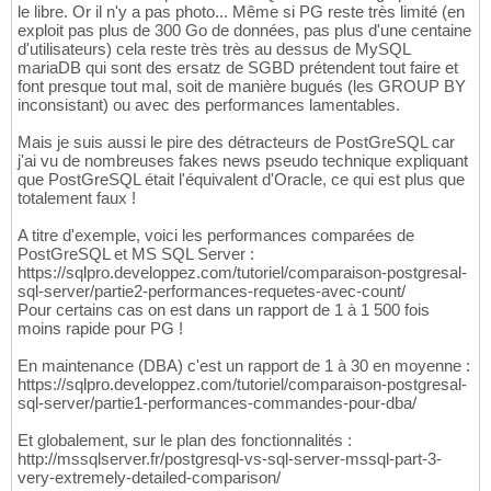
le libre. Or il n'y a pas photo... Même si PG reste très limité (en
exploit pas plus de 300 Go de données, pas plus d'une centaine
d'utilisateurs) cela reste très très au dessus de MySQL
mariaDB qui sont des ersatz de SGBD prétendent tout faire et
font presque tout mal, soit de manière bugués (les GROUP BY
inconsistant) ou avec des performances lamentables.
Mais je suis aussi le pire des détracteurs de PostGreSQL car
j'ai vu de nombreuses fakes news pseudo technique expliquant
que PostGreSQL était l'équivalent d'Oracle, ce qui est plus que
totalement faux !
A titre d'exemple, voici les performances comparées de
PostGreSQL et MS SQL Server :
https://sqlpro.developpez.com/tutoriel/comparaison-postgresal-
sql-server/partie2-performances-requetes-avec-count/
Pour certains cas on est dans un rapport de 1 à 1 500 fois
moins rapide pour PG !
En maintenance (DBA) c'est un rapport de 1 à 30 en moyenne :
https://sqlpro.developpez.com/tutoriel/comparaison-postgresal-
sql-server/partie1-performances-commandes-pour-dba/
Et globalement, sur le plan des fonctionnalités :
http://mssqlserver.fr/postgresql-vs-sql-server-mssql-part-3-
very-extremely-detailed-comparison/