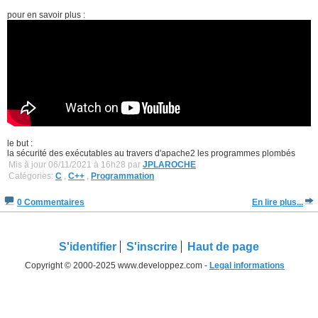
pour en savoir plus :
le but :
la sécurité des exécutables au travers d'apache2 les programmes plombés
Mis à jour 06/11/2021 à 16h28 par
JPLAROCHE
Catégories:
C
,
C++
,
Programmation
0 Commentaires
En lire plus...
S'identifier
S'inscrire
Haut de page
Copyright © 2000-2025 www.developpez.com -
Legal informations