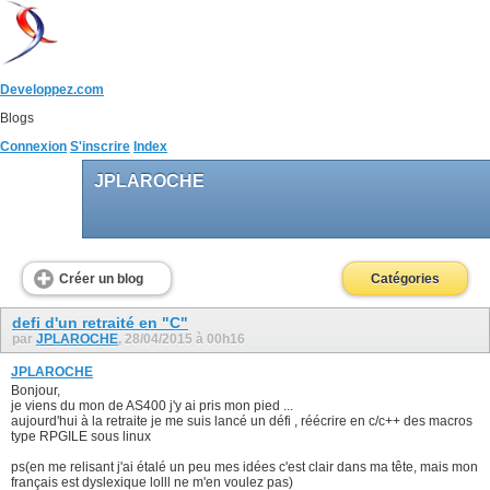
Developpez.com
Blogs
Connexion
S'inscrire
Index
JPLAROCHE
Créer un blog
Catégories
defi d'un retraité en "C"
par
JPLAROCHE
, 28/04/2015 à 00h16
JPLAROCHE
Bonjour,
je viens du mon de AS400 j'y ai pris mon pied ...
aujourd'hui à la retraite je me suis lancé un défi , réécrire en c/c++ des macros
type RPGILE sous linux
ps(en me relisant j'ai étalé un peu mes idées c'est clair dans ma tête, mais mon
français est dyslexique lolll ne m'en voulez pas)