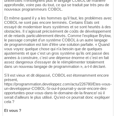
universités n'enseignent plus le langage COBOL de manière
approfondie, voire pas du tout, ce qui se traduit par très peu de
nouveaux programmeurs COBOL.
Et même quand il y a les hommes qu'il faut, les problèmes avec
COBOL ne sont pas encore terminés. Certains États ont
essayé de moderniser leurs systèmes et se sont heurtés à des
obstacles. Il s'agissait précisément de coûts de développement
et de retards particulièrement élevés. Comme l'explique Brylow,
le passage complet d'un système COBOL à un autre langage
de programmation est loin d'être une solution parfaite. « Quand
vous voyez quelque chose qui n'a besoin que de quelques
ajustements et que c'est un gros système qu'ils ont passé des
années à construire, c'est une dépense énorme et c'est en fait
assez dangereux d'essayer de le réimplémenter totalement
dans un nouveau langage de programmation », a-t-il déclaré.
S'il est vieux et dit dépassé, COBOL est étonnamment encore
présent,
https://programmation.developpez.com/actu/226780/Etes-vous-
un-developpeur-COBOL-Si-oui-il-pourrait-y-avoir-encore-des-
opportunites-pour-vous-dans-le-domaine-de-la-finance/ où il
serait d'ailleurs le plus utilisé. Qu'est-ce pourrait donc expliquer
cela ?
Et vous ?