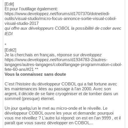
[Edit]
Et pour l'outillage également:
https://www.developpez.net/forums/d1707370/dotnet/edi-
outils/visual-studio/micro-focus-annonce-sortie-visual-cobol-
visual-studio-2017
qui offre aux développeurs COBOL la possibilité de coder avec
lEDI
*
[Edit2]
Je la cherchais en français, réponse sur
developpez
https://www.developpez.net/forums/d1934783-2/autres-
langages/autres-langages/cobol/langage-programmation-cobol-
fete-60-ans/#21 **
Vous la connaissez sans doute
C'est l'histoire du développeur COBOL qui a fait fortune avec
les maintenances liées au passage à l'an 2000. Avec son
argent, il décide de se faire cryogéniser et de tomber dans un
sommeil (presque) éternel.
Un jour quelqu'un le met au micro-onde et le réveille. Le
développeur COBOL ouvre les yeux et demande: pourquoi
vous me réveillez ? L'autre lui répond: on est en l'an 9999 , et il
paraît que vous savez développer en COBOL...