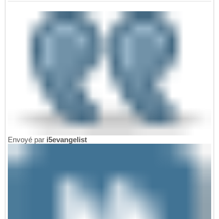
Envoyé par
i5evangelist