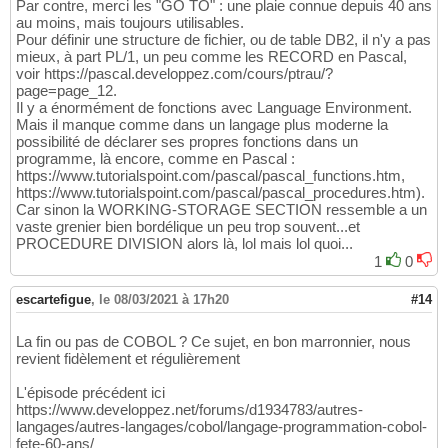
Par contre, merci les "GO TO" : une plaie connue depuis 40 ans
au moins, mais toujours utilisables.
Pour définir une structure de fichier, ou de table DB2, il n'y a pas
mieux, à part PL/1, un peu comme les RECORD en Pascal,
voir https://pascal.developpez.com/cours/ptrau/?
page=page_12.
Il y a énormément de fonctions avec Language Environment.
Mais il manque comme dans un langage plus moderne la
possibilité de déclarer ses propres fonctions dans un
programme, là encore, comme en Pascal :
https://www.tutorialspoint.com/pascal/pascal_functions.htm,
https://www.tutorialspoint.com/pascal/pascal_procedures.htm).
Car sinon la WORKING-STORAGE SECTION ressemble a un
vaste grenier bien bordélique un peu trop souvent...et
PROCEDURE DIVISION alors là, lol mais lol quoi...
1
0
escartefigue
,
le 08/03/2021 à 17h20
#14
La fin ou pas de COBOL ? Ce sujet, en bon marronnier, nous
revient fidèlement et régulièrement
L'épisode précédent ici
https://www.developpez.net/forums/d1934783/autres-
langages/autres-langages/cobol/langage-programmation-cobol-
fete-60-ans/