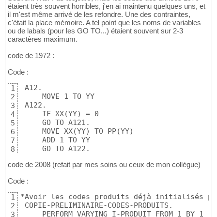
étaient très souvent horribles, j'en ai maintenu quelques uns, et
il m'est même arrivé de les refondre. Une des contraintes,
c'était la place mémoire. A tel point que les noms de variables
ou de labals (pour les GO TO...) étaient souvent sur 2-3
caractères maximum.
code de 1972 :
Code :
 A12.

1
     MOVE 1 TO YY

2
 A122.

3
     IF XX(YY) = 0

4
     GO TO A121.

5
     MOVE XX(YY) TO PP(YY)

6
     ADD 1 TO YY

7
     GO TO A122.

8
 A121.
9
code de 2008 (refait par mes soins ou ceux de mon collègue)
Code :
*Avoir les codes produits déjà initialisés pe
1
 COPIE-PRELIMINAIRE-CODES-PRODUITS.

2
     PERFORM VARYING I-PRODUIT FROM 1 BY 1

3