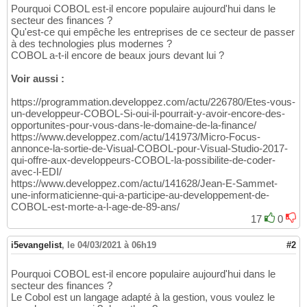
Pourquoi COBOL est-il encore populaire aujourd'hui dans le
secteur des finances ?
Qu'est-ce qui empêche les entreprises de ce secteur de passer
à des technologies plus modernes ?
COBOL a-t-il encore de beaux jours devant lui ?
Voir aussi :
https://programmation.developpez.com/actu/226780/Etes-vous-
un-developpeur-COBOL-Si-oui-il-pourrait-y-avoir-encore-des-
opportunites-pour-vous-dans-le-domaine-de-la-finance/
https://www.developpez.com/actu/141973/Micro-Focus-
annonce-la-sortie-de-Visual-COBOL-pour-Visual-Studio-2017-
qui-offre-aux-developpeurs-COBOL-la-possibilite-de-coder-
avec-l-EDI/
https://www.developpez.com/actu/141628/Jean-E-Sammet-
une-informaticienne-qui-a-participe-au-developpement-de-
COBOL-est-morte-a-l-age-de-89-ans/
17
0
i5evangelist
,
le 04/03/2021 à 06h19
#2
Pourquoi COBOL est-il encore populaire aujourd'hui dans le
secteur des finances ?
Le Cobol est un langage adapté à la gestion, vous voulez le