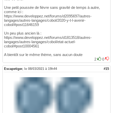
Une petit poussée de fièvre sans gravité de temps à autre,
comme ici :
https://www.developpez.net/forums/d2095697/autres-
langages/autres-langages/cobol/2020-y-t-l-avenir-
cobol/#post11646159
Un peu plus ancien là :
https://www.developpez.net/forums/d1813518/autres-
langages/autres-langages/cobol/etat-actuel-
cobol/#post10004561
A bientôt sur le même thème, sans aucun doute
2
0
Escapetiger
,
le 08/03/2021 à 19h44
#15