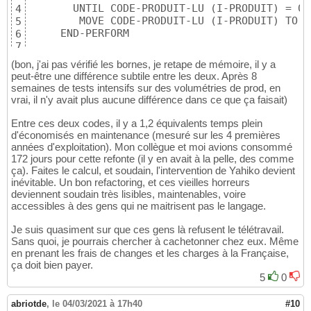
       UNTIL CODE-PRODUIT-LU (I-PRODUIT) = 0

4
        MOVE CODE-PRODUIT-LU (I-PRODUIT) TO C
5
     END-PERFORM

6
 .
7
(bon, j'ai pas vérifié les bornes, je retape de mémoire, il y a
peut-être une différence subtile entre les deux. Après 8
semaines de tests intensifs sur des volumétries de prod, en
vrai, il n'y avait plus aucune différence dans ce que ça faisait)
Entre ces deux codes, il y a 1,2 équivalents temps plein
d'économisés en maintenance (mesuré sur les 4 premières
années d'exploitation). Mon collègue et moi avions consommé
172 jours pour cette refonte (il y en avait à la pelle, des comme
ça). Faites le calcul, et soudain, l'intervention de Yahiko devient
inévitable. Un bon refactoring, et ces vieilles horreurs
deviennent soudain très lisibles, maintenables, voire
accessibles à des gens qui ne maitrisent pas le langage.
Je suis quasiment sur que ces gens là refusent le télétravail.
Sans quoi, je pourrais chercher à cachetonner chez eux. Même
en prenant les frais de changes et les charges à la Française,
ça doit bien payer.
5
0
abriotde
,
le 04/03/2021 à 17h40
#10