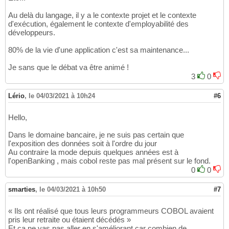
Au delà du langage, il y a le contexte projet et le contexte
d'exécution, également le contexte d'employabilité des
développeurs.
80% de la vie d'une application c'est sa maintenance...
Je sans que le débat va être animé !
3
0
Lério
,
le 04/03/2021 à 10h24
#6
Hello,
Dans le domaine bancaire, je ne suis pas certain que
l'exposition des données soit à l'ordre du jour
Au contraire la mode depuis quelques années est à
l'openBanking , mais cobol reste pas mal présent sur le fond.
0
0
smarties
,
le 04/03/2021 à 10h50
#7
« Ils ont réalisé que tous leurs programmeurs COBOL avaient
pris leur retraite ou étaient décédés »
Et ça ne vas pas aller en s'améliorant car combien de