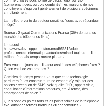
commercialisés sous forme de packs "duo" ou "trio"
(comprenant deux ou trois combinés), les maisons de nos
concitoyens s'équipent généralement de plusieurs spécimens
simultanément.
La meilleure vente du secteur serait les "duos avec répondeur
intégré".
Source : Gigaset Communications France (35% de parts du
marché des téléphones fixes)
Lire aussi
:
http://www.developpez.net/forums/d953512/club-
professionnels-informatique/actualites/minitel-toujours-utilise-
millions-francais-temps-mettre-placard/
Êtes-vous toujours un utilisateur assidu des téléphones fixes ?
Qu'en est-il de vos proches ?
Combien de temps pensez-vous que cette technologie
perdurera ? Les constructeurs ne cessent d'y rajouter des
options : réception de SMS, voix qualité "HD", appels visio,
consultation d'informations pratiques, etc. A terme, des
smartphones de salon ?
Quels sont les points forts et les points faibles de la téléphonie
fixe, autant en termes pratiques qu'économiques ?