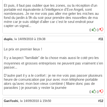
Et puis, il faut pas oublier que les zones, ou la réception d'un
portable est équivalente à l'intelligence d'Eve Angeli, sont
nombreuses. Je ne me vois pas aller me geler les miches au
fond du jardin à 9h du soir pour prendre des nouvelles de ma
mère car je suis obligé d'aller car c'est le seul endroit pour
capter un signal...
0
0
duplo
,
le 14/09/2010 à 15h38
#11
Le prix en premier lieux !
Il y a laspect "familiale" de la chose mais aussi le coté pro les
moyennes et grosses entreprises ne peuvent pas vraiment s'en
passer...
D'autre part il y a le confort : je ne me vois pas passer plusieurs
heure de comunication par jour avec mon téléphone portable
alors qu'avec mon bon vieux combiné ( fillaire donc pas de
parasites ) je pourrais y rester la journée
0
0
GanYoshi
,
le 14/09/2010 à 15h50
#12