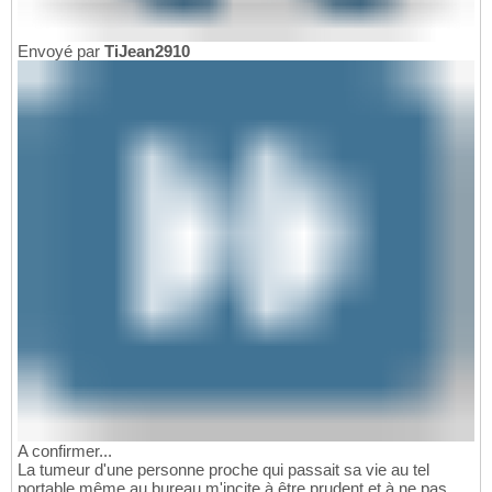
Envoyé par
TiJean2910
A confirmer...
La tumeur d'une personne proche qui passait sa vie au tel
portable même au bureau m'incite à être prudent et à ne pas