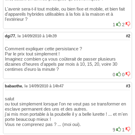
L'avenir sera-t-il tout mobile, ou bien fixe et mobile, et bien fait
d'appareils hybrides utilisables à la fois à la maison et à
l'extérieur ?
1
2
dgi77
,
le 14/09/2010 à 14h39
#2
Comment expliquer cette persistance ?
Par le prix tout simplement !
Imaginez combien ça vous coûterait de passer plusieurs
dizaines d'heures d'appels par mois à 10, 15, 20, voire 30
centimes d'euro la minute ?
0
0
babaothe
,
le 14/09/2010 à 14h47
#3
salut
ou tout simplement lorsque l'on ne veut pas se transformer en
esclave permanent des uns et des autres.
j'ai mis mon portable à la poubelle il y a belle lurette ! ... et m'en
porte beaucoup mieux !
Vous ne comprenez pas ? ... (moi oui).
9
1