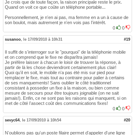
Je crois que de toute façon, la raison principale reste le prix.
Quand on voit ce que coûte un téléphone portable...
Personnellement, je n'en ai pas, ma femme en a un à cause de
son boulot, mais autrement je n'en vois pas l'intérêt.
0
0
susanoo
,
le 17/09/2010 à 10h31
#19
Il suffit de s'interroger sur le "pourquoi" de la téléphonie mobile
et on comprend que le fixe ne disparîtra jamais!
Je préfère laisser à chacun le loisir de trouver la réponse, à
partir de là les chose deviendront certainement plus clair!
Quoi qu'il en soit, le mobile n'a pas été mis sur pied pour
remplacer le fixe, mais tout au contraire pour palier à certains
de ses manquements! Sans oublier le côté traditionnel
consistant à posseder un fixe à la maison, ou bien comme
mesure de secours pour être toujours joignable (on ne sait
jamais!). Enfin, ce ne sont pas les raisons qui manquent, si on
met de côté l'asoect coût des communications fixes!
0
0
sevyc64
,
le 17/09/2010 à 10h54
#20
N'oublions pas qu'un poste filaire permet d'appeler d'une ligne