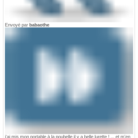
Envoyé par
babaothe
j'ai mis mon portable à la poubelle il y a belle lurette ! ... et m'en