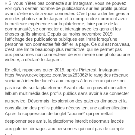
« Si vous n'êtes pas connecté sur Instagram, vous ne pouvez
voir qu'un certain nombre de publications sur les profils publics
avant d'être invité à vous connecter. C'est pour aider les gens à
voir des photos sur Instagram et à comprendre comment avoir
la meilleure expérience sur la plateforme, faire partie de la
communauté, se connecter et interagir avec les gens et les
choses qu'ils aiment. Depuis au moins novembre 2019,
l'affichage des publications publiques est limité lorsqu'une
personne non connectée fait défiler la page. Ce qui est nouveau,
c'est une limite beaucoup plus restrictive, qui ne permet pas
aux personnes non connectées de voir même une photo ou une
vidéo », a déclaré Instagram.
En effet, rappelons qu'en 2019, après Pinterest, Instagram
https://www.developpez.com/actu/283362/ le rang des réseaux
sociaux à interdire laccès aux images à tous ceux qui ne sont
pas inscrits sur la plateforme. Avant cela, on pouvait consulter
lalbum multimédia des profils publics sans avoir à se connecter
au service. Désormais, lexploration des galeries dimages et la
consultation des profils publics nécessitent une authentification.
Après la suppression de longlet "abonné" qui permettait
despionner ses amis, la plateforme interdit désormais laccès
aux galeries dimages aux personnes qui nont pas de compte