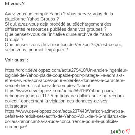
Et vous ?
Avez-vous un compte Yahoo ? Vous servez-vous de la
plateforme Yahoo Groups ?
Si oui, avez-vous déjà procédé au téléchargement des
différentes ressources publiées dans vos groupes ?
Que pensez-vous de l'initiative d'une archive de Yahoo
Groups ?
Que pensez-vous de la réaction de Verizon ? Qu'est-ce qui,
selon vous, pourrait l'expliquer ?
Voir aussi :
https://droit.developpez.com/actu/279418/Un-ancien-ingenieur-
logiciel-de-Yahoo-plaide-coupable-pour-piratage-il-a-admis-s-
etre-servi-de-son-acces-pour-voler-les-donnees-a-caractere-
sexuel-des-utilisatrices-de-comptes-Yahoo/
https://www.developpez.com/actu/255416/Yahoo-pourrait-
debourser-jusqu-a-117-5-millions-de-dollars-suite-au-recours-
collectif-concernant-la-violation-des-donnees-de-ses-
utilisateurs/
https://www.developpez.com/actu/237443/Verizon-admet-sa-
defaite-et-reduit-ses-actifs-de-Yahoo-AOL-de-4-6-milliards-de-
dollars-renoncant-a-la-rude-concurrence-pour-la-publicite-
numerique/
14
0