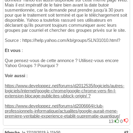
Mais il est impératif de le faire bien avant la date butoir
susmentionnée, car la demande peut prendre jusqu'à 30 jours
pour que le traitement soit terminé et que le téléchargement soit
disponible. Yahoo a toutefois rassuré ses utilisateurs en
déclarant qu'ils pourront toujours communiquer avec leurs
groupes par courriel et chercher des groupes privés sur le site.
Source : https://help.yahoo.com/kb/groups/SLN31010.html?
Et vous
:
Que pensez-vous de cette annonce ? Utilisez-vous encore
Yahoo Groups ? Pourquoi ?
Voir aussi
:
https://www.developpez.net/forums/d2012535/logiciels/autres-
logiciels/internet/google-chrome/google-chrome-vers-fin-l-
extension-blocage-publicites-ublock-origin/ ?
https://www.developpez.net/forums/d2006664/club-
professionnels-informatique/actualites/google-aurait-mene-
premiere-veritable-experience-etablit-suprematie-quantique/
13
0
frfancha
,
le 27/10/2019 à 11h50
#2