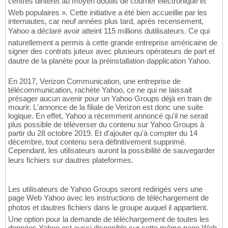
centres dintérêt au moyen doutils de courrier électronique et
Web populaires ». Cette initiative a été bien accueillie par les
internautes, car neuf années plus tard, après recensement,
Yahoo a déclaré avoir atteint 115 millions dutilisateurs. Ce qui
naturellement a permis à cette grande entreprise américaine de
signer des contrats juteux avec plusieurs opérateurs de part et
dautre de la planète pour la préinstallation dapplication Yahoo.
En 2017, Verizon Communication, une entreprise de
télécommunication, rachète Yahoo, ce ne qui ne laissait
présager aucun avenir pour un Yahoo Groups déjà en train de
mourir. L'annonce de la filiale de Verizon est donc une suite
logique. En effet, Yahoo a récemment annoncé qu'il ne serait
plus possible de téléverser du contenu sur Yahoo Groups à
partir du 28 octobre 2019. Et d'ajouter qu'à compter du 14
décembre, tout contenu sera définitivement supprimé.
Cependant, les utilisateurs auront la possibilité de sauvegarder
leurs fichiers sur dautres plateformes.
Les utilisateurs de Yahoo Groups seront redirigés vers une
page Web Yahoo avec les instructions de téléchargement de
photos et dautres fichiers dans le groupe auquel il appartient.
Une option pour la demande de téléchargement de toutes les
données Yahoo est aussi disponible sur cette même page Web.