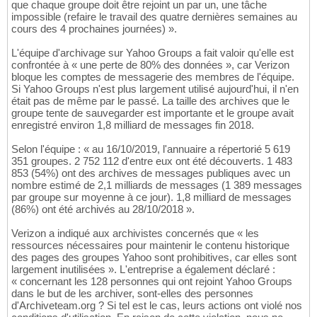
que chaque groupe doit être rejoint un par un, une tâche
impossible (refaire le travail des quatre dernières semaines au
cours des 4 prochaines journées) ».
L'équipe d'archivage sur Yahoo Groups a fait valoir qu'elle est
confrontée à « une perte de 80% des données », car Verizon
bloque les comptes de messagerie des membres de l'équipe.
Si Yahoo Groups n'est plus largement utilisé aujourd'hui, il n'en
était pas de même par le passé. La taille des archives que le
groupe tente de sauvegarder est importante et le groupe avait
enregistré environ 1,8 milliard de messages fin 2018.
Selon l'équipe : « au 16/10/2019, l'annuaire a répertorié 5 619
351 groupes. 2 752 112 d'entre eux ont été découverts. 1 483
853 (54%) ont des archives de messages publiques avec un
nombre estimé de 2,1 milliards de messages (1 389 messages
par groupe sur moyenne à ce jour). 1,8 milliard de messages
(86%) ont été archivés au 28/10/2018 ».
Verizon a indiqué aux archivistes concernés que « les
ressources nécessaires pour maintenir le contenu historique
des pages des groupes Yahoo sont prohibitives, car elles sont
largement inutilisées ». L'entreprise a également déclaré :
« concernant les 128 personnes qui ont rejoint Yahoo Groups
dans le but de les archiver, sont-elles des personnes
d'Archiveteam.org ? Si tel est le cas, leurs actions ont violé nos