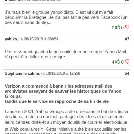
J'aimais bien le groupe yahoo diato. C'est lui qui m'a fait
découvrir la Bretagne. Je n'ai pas fait le pas vers Facebook (un
des seuls sans doute)...
0
0
yahiko
,
le 28/10/2019 à 08h54
#3
Pas rassurant quant à la pérennité de mon compte Yahoo Mail.
Va peut-être falloir que je migre.
4
0
Stéphane le calme
,
le 10/12/2019 à 12h58
#4
Verizon a commencé à bannir les adresses mail des
archivistes essayant de sauver les historiques de Yahoo
Groups,
tandis que le service se rapproche de sa fin de vie
Lancé en 2001, Yahoo Groups a été créé dans le but de « tisser
des liens, rester en contact, partager des idées et discuter de
leurs centres dintérêt au moyen doutils de courrier électronique
et Web populaires ». Cette initiative a été bien accueillie par les