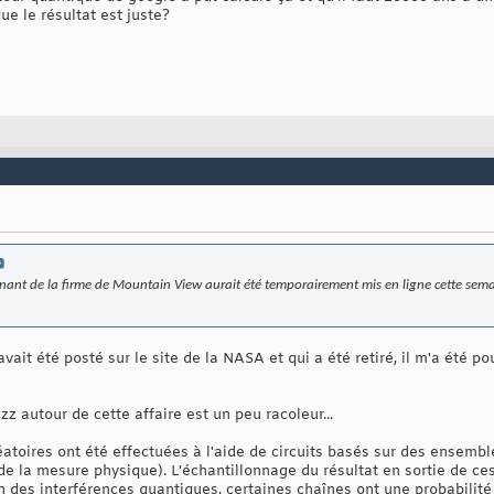
 le résultat est juste?
nt de la firme de Mountain View aurait été temporairement mis en ligne cette semai
 avait été posté sur le site de la NASA et qui a été retiré, il m'a été p
z autour de cette affaire est un peu racoleur...
toires ont été effectuées à l'aide de circuits basés sur des ensemble
de la mesure physique). L'échantillonnage du résultat en sortie de ce
n des interférences quantiques, certaines chaînes ont une probabilité