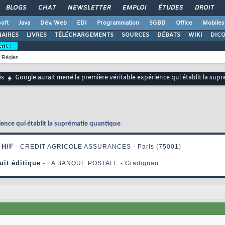
BLOGS
CHAT
NEWSLETTER
EMPLOI
ÉTUDES
DROIT
oft
Java
Dév. Web
EDI
Programmation
SGBD
Office
Mobiles
AIRES
LIVRES
TÉLÉCHARGEMENTS
SOURCES
DÉBATS
WIKI
DIC
ent !
Règles
és
Google aurait mené la première véritable expérience qui établit la sup
ience qui établit la suprématie quantique