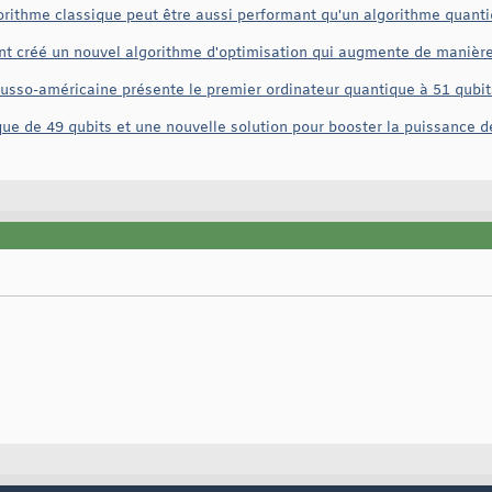
orithme classique peut être aussi performant qu'un algorithme quantiq
t créé un nouvel algorithme d'optimisation qui augmente de manière 
russo-américaine présente le premier ordinateur quantique à 51 qubit
e de 49 qubits et une nouvelle solution pour booster la puissance 