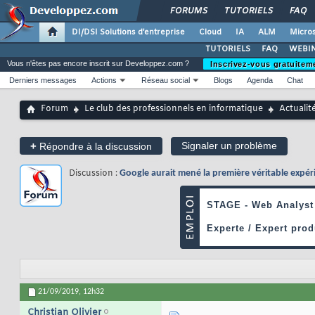
FORUMS
TUTORIELS
FAQ
DI/DSI Solutions d'entreprise
Cloud
IA
ALM
Micros
TUTORIELS
FAQ
WEBIN
Vous n'êtes pas encore inscrit sur Developpez.com ?
Inscrivez-vous gratuitem
Derniers messages
Actions
Réseau social
Blogs
Agenda
Chat
Forum
Le club des professionnels en informatique
Actualit
+
Signaler un problème
Répondre à la discussion
Discussion :
Google aurait mené la première véritable expér
21/09/2019,
12h32
Christian Olivier