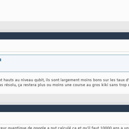
 hauts au niveau qubit, ils sont largement moins bons sur les taux d'
 résolu, ça restera plus ou moins une course au gros kiki sans trop d'
eur quantique de google a put calculé ça et qu'il faut 10000 ans a un