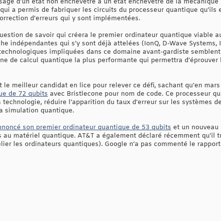
sage d’un état non enchevêtré à un état enchevêtré de la mécanique
 qui a permis de fabriquer les circuits du processeur quantique qu’ils
orrection d’erreurs qui y sont implémentées.
s question de savoir qui créera le premier ordinateur quantique viabl
che indépendantes qui s’y sont déjà attelées (IonQ, D-Wave Systems, I
 technologiques impliquées dans ce domaine avant-gardiste semblent
ine de calcul quantique la plus performante qui permettra d’éprouver 
 le meilleur candidat en lice pour relever ce défi, sachant qu’en mar
ue de 72 qubits
avec Bristlecone pour nom de code. Ce processeur qua
la technologie, réduire l’apparition du taux d’erreur sur les systèmes 
la simulation quantique.
noncé son premier ordinateur quantique de 53 qubits
et un nouveau 
 au matériel quantique. AT&T a également déclaré récemment qu’il tr
elier les ordinateurs quantiques). Google n’a pas commenté le rapport