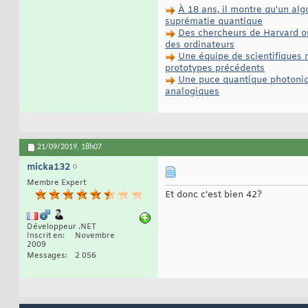
À 18 ans, il montre qu'un alg
suprématie quantique
Des chercheurs de Harvard on
des ordinateurs
Une équipe de scientifiques 
prototypes précédents
Une puce quantique photoniqu
analogiques
21/09/2019,
18h07
micka132
Membre Expert
Et donc c'est bien 42?
Développeur .NET
Inscrit en
Novembre
2009
Messages
2 056