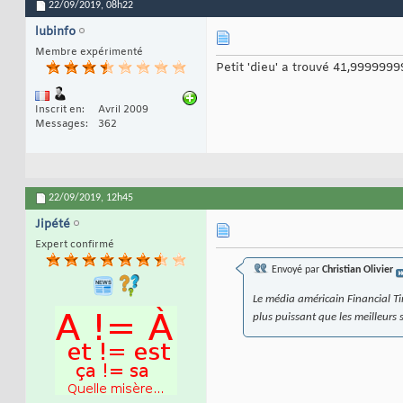
22/09/2019,
08h22
lubinfo
Membre expérimenté
Petit 'dieu' a trouvé 41,999999
Inscrit en
Avril 2009
Messages
362
22/09/2019,
12h45
Jipété
Expert confirmé
Envoyé par
Christian Olivier
Le média américain Financial T
plus puissant que les meilleurs