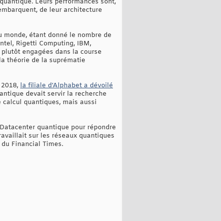
 quantique. Leurs performances sont,
 embarquent, de leur architecture
e au monde, étant donné le nombre de
ntel, Rigetti Computing, IBM,
 plutôt engagées dans la course
la théorie de la suprématie
s 2018,
la filiale d’Alphabet a dévoilé
ntique devait servir la recherche
de calcul quantiques, mais aussi
Datacenter quantique pour répondre
availlait sur les réseaux quantiques
 du Financial Times.