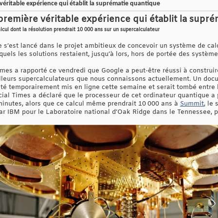
éritable expérience qui établit la suprématie quantique
première véritable expérience qui établit la supr
cul dont la résolution prendrait 10 000 ans sur un supercalculateur
 s’est lancé dans le projet ambitieux de concevoir un système de ca
uels les solutions restaient, jusqu’à lors, hors de portée des système
mes a rapporté ce vendredi que Google a peut-être réussi à construir
eilleurs supercalculateurs que nous connaissons actuellement. Un do
té temporairement mis en ligne cette semaine et serait tombé entre l
ncial Times a déclaré que le processeur de cet ordinateur quantique a 
minutes, alors que ce calcul même prendrait 10 000 ans à
Summit
, le
r IBM pour le Laboratoire national d’Oak Ridge dans le Tennessee, po