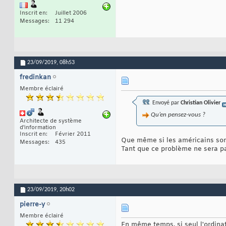
Inscrit en
Juillet 2006
Messages
11 294
23/09/2019,
08h53
fredinkan
Membre éclairé
Envoyé par
Christian Olivier
Qu’en pensez-vous ?
Architecte de système
d'information
Inscrit en
Février 2011
Que même si les américains sont
Messages
435
Tant que ce problème ne sera pas
23/09/2019,
20h02
pierre-y
Membre éclairé
En même temps, si seul l'ordinat