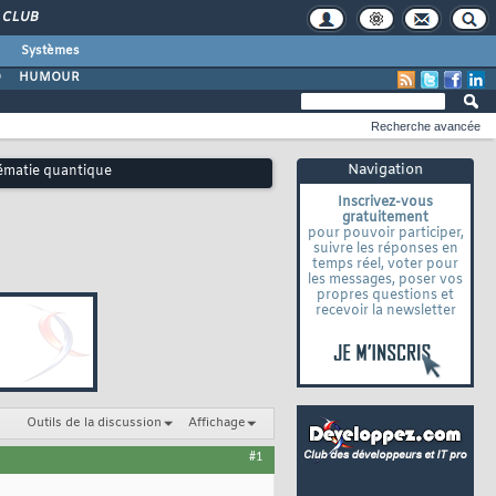
CLUB
Systèmes
O
HUMOUR
Recherche avancée
Navigation
rématie quantique
Inscrivez-vous
gratuitement
pour pouvoir participer,
suivre les réponses en
temps réel, voter pour
les messages, poser vos
propres questions et
recevoir la newsletter
Outils de la discussion
Affichage
#1