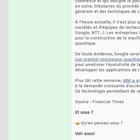
cohérence et qui désigne le pas
en outre, tributaires du procédé
générale et des techniques de c
À l’heure actuelle, il n’est plu
sociétés et d’équipes de recher
Google, NTT…). Les entreprises
pour la construction de la mach
quantique.
De toute évidence, Google serait
son premier processeur quantiq
pour améliorer l’évolutivité de 
développer les applications de 
Plus tôt cette semaine,
IBM a an
à la demande croissante d’accès
(la technologie permettant de r
Source : Financial Times
Et vous ?
Qu’en pensez-vous ?
Voir aussi