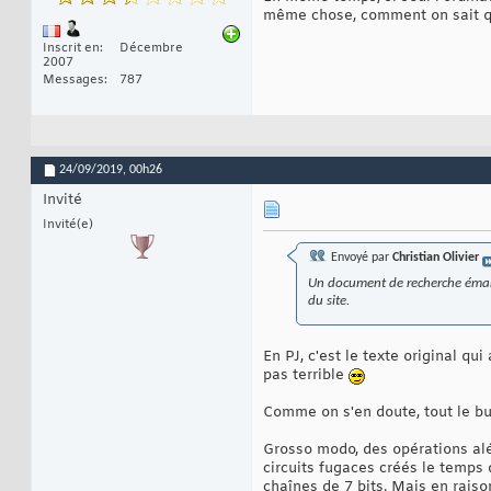
même chose, comment on sait que
Inscrit en
Décembre
2007
Messages
787
24/09/2019,
00h26
Invité
Invité(e)
Envoyé par
Christian Olivier
Un document de recherche émana
du site.
En PJ, c'est le texte original qui
pas terrible
Comme on s'en doute, tout le buz
Grosso modo, des opérations aléa
circuits fugaces créés le temps 
chaînes de 7 bits. Mais en raiso