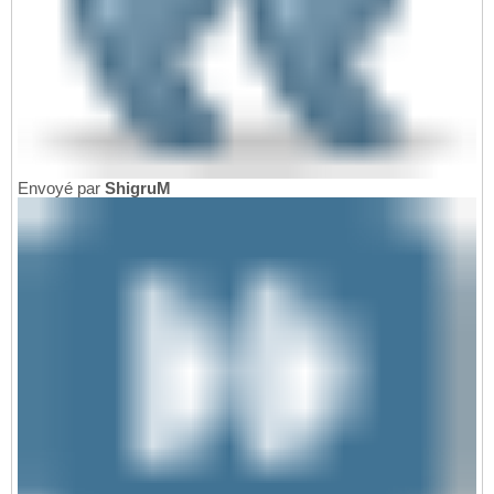
Envoyé par
ShigruM