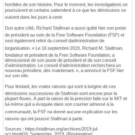
horribles de son histoire. Pour le moment, les investigations se
poursuivent et certains sattendent à ce que les démissions se
suivent dans les jours à venir.
Dun autre côté, Richard Stallman a aussi quitté hier son poste
de président au sein de la Free Software Foundation (FSF) et
sest également retiré du conseil dadministration de
lorganisation. « Le 16 septembre 2019, Richard M. Stallman,
fondateur et président de la Free Software Foundation, a
démissionné de son poste de président et de son conseil
d'administration. Le conseil d'administration recherchera un
nouveau président, dès maintenant. », a annoncé la FSF hier
sur son site.
Pour linstant, les vraies raisons qui sont à lorigine de ces
démissions successives de Stallman sont encore pour la
plupart floues. À part la raison de la pression faite sur le MIT et
lui-même quil a évoquée dans son courrier adressé à la
communauté, la FSF na donné aucune explication sur les
raisons qui ont poussé Stallman à partir.
Sources : https://stallman.org/archives/2019-jul-
oct.html#16_September_2019_(Resignation),