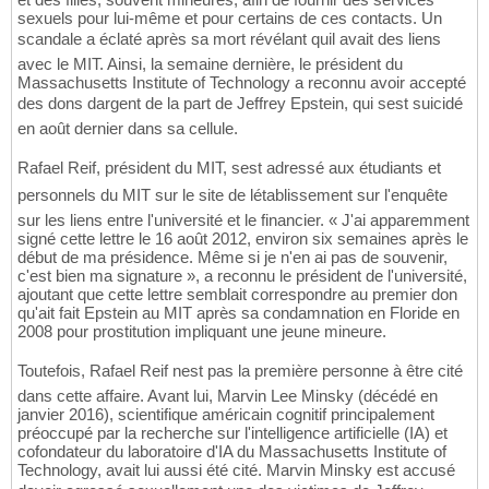
sexuels pour lui-même et pour certains de ces contacts. Un
scandale a éclaté après sa mort révélant quil avait des liens
avec le MIT. Ainsi, la semaine dernière, le président du
Massachusetts Institute of Technology a reconnu avoir accepté
des dons dargent de la part de Jeffrey Epstein, qui sest suicidé
en août dernier dans sa cellule.
Rafael Reif, président du MIT, sest adressé aux étudiants et
personnels du MIT sur le site de létablissement sur l'enquête
sur les liens entre l'université et le financier. « J'ai apparemment
signé cette lettre le 16 août 2012, environ six semaines après le
début de ma présidence. Même si je n'en ai pas de souvenir,
c'est bien ma signature », a reconnu le président de l'université,
ajoutant que cette lettre semblait correspondre au premier don
qu'ait fait Epstein au MIT après sa condamnation en Floride en
2008 pour prostitution impliquant une jeune mineure.
Toutefois, Rafael Reif nest pas la première personne à être cité
dans cette affaire. Avant lui, Marvin Lee Minsky (décédé en
janvier 2016), scientifique américain cognitif principalement
préoccupé par la recherche sur l'intelligence artificielle (IA) et
cofondateur du laboratoire d'IA du Massachusetts Institute of
Technology, avait lui aussi été cité. Marvin Minsky est accusé