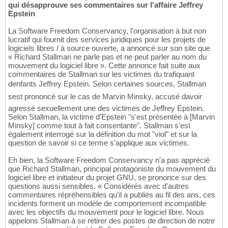
qui désapprouve ses commentaires sur l'affaire Jeffrey
Epstein
La Software Freedom Conservancy, l'organisation à but non
lucratif qui fournit des services juridiques pour les projets de
logiciels libres / à source ouverte, a annoncé sur son site que
« Richard Stallman ne parle pas et ne peut parler au nom du
mouvement du logiciel libre ». Cette annonce fait suite aux
commentaires de Stallman sur les victimes du trafiquant
denfants Jeffrey Epstein. Selon certaines sources, Stallman
sest prononcé sur le cas de Marvin Minsky, accusé davoir
agressé sexuellement une des victimes de Jeffrey Epstein.
Selon Stallman, la victime d'Epstein "s'est présentée à [Marvin
Minsky] comme tout à fait consentante". Stallman s'est
également interrogé sur la définition du mot "viol" et sur la
question de savoir si ce terme s'applique aux victimes.
Eh bien, la Software Freedom Conservancy n'a pas apprécié
que Richard Stallman, principal protagoniste du mouvement du
logiciel libre et initiateur du projet GNU, se prononce sur des
questions aussi sensibles. « Considérés avec d'autres
commentaires répréhensibles qu'il a publiés au fil des ans, ces
incidents forment un modèle de comportement incompatible
avec les objectifs du mouvement pour le logiciel libre. Nous
appelons Stallman à se retirer des postes de direction de notre