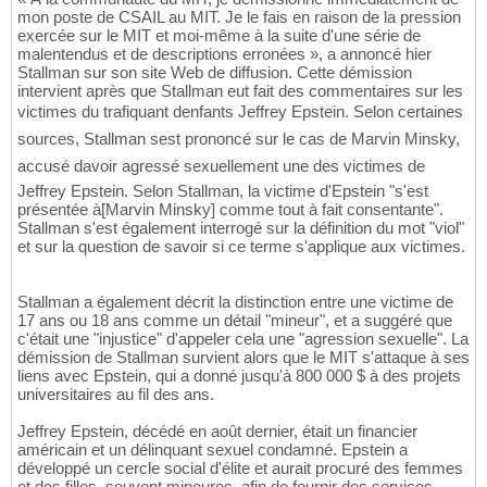
mon poste de CSAIL au MIT. Je le fais en raison de la pression
exercée sur le MIT et moi-même à la suite d'une série de
malentendus et de descriptions erronées », a annoncé hier
Stallman sur son site Web de diffusion. Cette démission
intervient après que Stallman eut fait des commentaires sur les
victimes du trafiquant denfants Jeffrey Epstein. Selon certaines
sources, Stallman sest prononcé sur le cas de Marvin Minsky,
accusé davoir agressé sexuellement une des victimes de
Jeffrey Epstein. Selon Stallman, la victime d'Epstein "s'est
présentée à[Marvin Minsky] comme tout à fait consentante".
Stallman s'est également interrogé sur la définition du mot "viol"
et sur la question de savoir si ce terme s'applique aux victimes.
Stallman a également décrit la distinction entre une victime de
17 ans ou 18 ans comme un détail "mineur", et a suggéré que
c'était une "injustice" d'appeler cela une "agression sexuelle". La
démission de Stallman survient alors que le MIT s'attaque à ses
liens avec Epstein, qui a donné jusqu'à 800 000 $ à des projets
universitaires au fil des ans.
Jeffrey Epstein, décédé en août dernier, était un financier
américain et un délinquant sexuel condamné. Epstein a
développé un cercle social d'élite et aurait procuré des femmes
et des filles, souvent mineures, afin de fournir des services