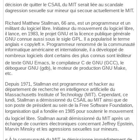
décision de quitter le CSAIL du MIT serait liée au scandale
dagression sexuelle sur mineur qui secoue actuellement le MIT.
Richard Matthew Stallman, 66 ans, est un programmeur et un
militant du logiciel libre. Initiateur du mouvement du logiciel libre,
il lance, en 1983, le projet GNU et la licence publique générale
GNU connue aussi sous le sigle GPL. Il a popularisé le terme
anglais « copyleft ». Programmeur renommé de la communauté
informatique américaine et internationale, il a développé de
nombreux logiciels dont certains des plus connus sont léditeur
de texte GNU Emacs, le compilateur C de GNU (GCC), le
débogueur GNU (gdb), le moteur de production GNU Make,
etc.
Depuis 1971, Stallman est programmeur et hacker au
département de recherche en intelligence artificielle du
Massachusetts Institute of Technology (MIT). Cependant, ce
lundi, Stallman a démissionné du CSAIL au MIT ainsi que de
son poste de président au sein de la Free Software Foundation,
lorganisation quil a fondée en 1985 pour soutenir le mouvement
du logiciel libre. Stallman aurait démissionné du MIT après un
échange de courriers électroniques concernant Jeffrey Epstein,
Marvin Minsky et les agressions sexuelles sur mineurs.
« À la communauté du MIT, je démissionne immédiatement de