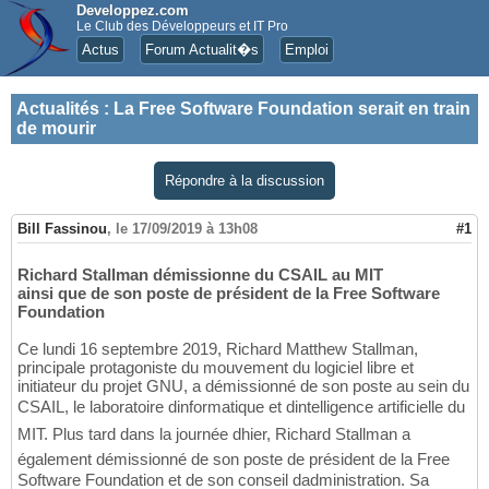
Developpez.com
Le Club des Développeurs et IT Pro
Actus
Forum Actualit�s
Emploi
Actualités
:
La Free Software Foundation serait en train
de mourir
Répondre à la discussion
Bill Fassinou
,
le 17/09/2019 à 13h08
#1
Richard Stallman démissionne du CSAIL au MIT
ainsi que de son poste de président de la Free Software
Foundation
Ce lundi 16 septembre 2019, Richard Matthew Stallman,
principale protagoniste du mouvement du logiciel libre et
initiateur du projet GNU, a démissionné de son poste au sein du
CSAIL, le laboratoire dinformatique et dintelligence artificielle du
MIT. Plus tard dans la journée dhier, Richard Stallman a
également démissionné de son poste de président de la Free
Software Foundation et de son conseil dadministration. Sa