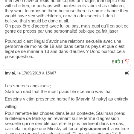
men who have or redistribute copies of images that depict sex
with children, or perhaps with adolescents labeled as children;
they want to imprison them because there is some chance they
would have sex with children, or with adolescents. I don't
believe that should be done at all.
On peux être d'accord avec lui ou pas, mais quoi qu'il en soit ce
genre de propos par une personnalité publique ça fait jaser
Pourquoi c'est illégal d'avoir une relations sexuelle avec une
personne de moins de 18 ans dans certains pays et que c'est
légal de se marier à 13 ans dans d'autres ? Donc oui tout cela
pose question...
8
1
Invité
,
le 17/09/2019 à 15h07
#6
Les sources anglaises ;
Stallman said that the most plausible scenario was that
Epsteins victim presented herself to [Marvin Minsky] as entirely
willing.
Pour remettre les choses dans leurs contexte, Stallman prend
la défense de Minksy en revenant sur le terme d'agression
sexuelle qui ne semble pas être le plus pertinent dans ce cas,
car cela implique que Minsky ait forcé
physiquement
la victime
à avoir un rapport, or celui ci avait 71 ans et sa victime 17. Il