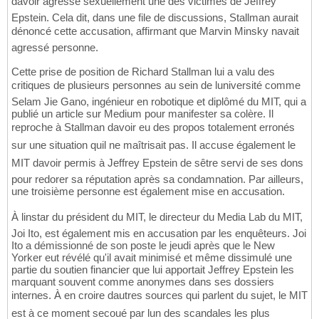
davoir agressé sexuellement une des victimes de Jeffrey
Epstein. Cela dit, dans une file de discussions, Stallman aurait
dénoncé cette accusation, affirmant que Marvin Minsky navait
agressé personne.
Cette prise de position de Richard Stallman lui a valu des
critiques de plusieurs personnes au sein de luniversité comme
Selam Jie Gano, ingénieur en robotique et diplômé du MIT, qui a
publié un article sur Medium pour manifester sa colère. Il
reproche à Stallman davoir eu des propos totalement erronés
sur une situation quil ne maîtrisait pas. Il accuse également le
MIT davoir permis à Jeffrey Epstein de sêtre servi de ses dons
pour redorer sa réputation après sa condamnation. Par ailleurs,
une troisième personne est également mise en accusation.
À linstar du président du MIT, le directeur du Media Lab du MIT,
Joi Ito, est également mis en accusation par les enquêteurs. Joi
Ito a démissionné de son poste le jeudi après que le New
Yorker eut révélé qu'il avait minimisé et même dissimulé une
partie du soutien financier que lui apportait Jeffrey Epstein les
marquant souvent comme anonymes dans ses dossiers
internes. À en croire dautres sources qui parlent du sujet, le MIT
est à ce moment secoué par lun des scandales les plus