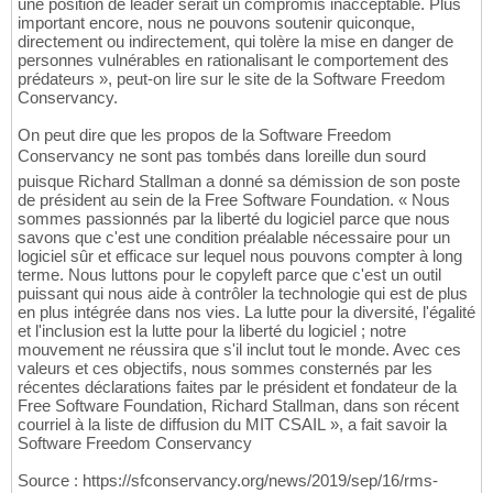
une position de leader serait un compromis inacceptable. Plus
important encore, nous ne pouvons soutenir quiconque,
directement ou indirectement, qui tolère la mise en danger de
personnes vulnérables en rationalisant le comportement des
prédateurs », peut-on lire sur le site de la Software Freedom
Conservancy.
On peut dire que les propos de la Software Freedom
Conservancy ne sont pas tombés dans loreille dun sourd
puisque Richard Stallman a donné sa démission de son poste
de président au sein de la Free Software Foundation. « Nous
sommes passionnés par la liberté du logiciel parce que nous
savons que c'est une condition préalable nécessaire pour un
logiciel sûr et efficace sur lequel nous pouvons compter à long
terme. Nous luttons pour le copyleft parce que c'est un outil
puissant qui nous aide à contrôler la technologie qui est de plus
en plus intégrée dans nos vies. La lutte pour la diversité, l'égalité
et l'inclusion est la lutte pour la liberté du logiciel ; notre
mouvement ne réussira que s'il inclut tout le monde. Avec ces
valeurs et ces objectifs, nous sommes consternés par les
récentes déclarations faites par le président et fondateur de la
Free Software Foundation, Richard Stallman, dans son récent
courriel à la liste de diffusion du MIT CSAIL », a fait savoir la
Software Freedom Conservancy
Source : https://sfconservancy.org/news/2019/sep/16/rms-