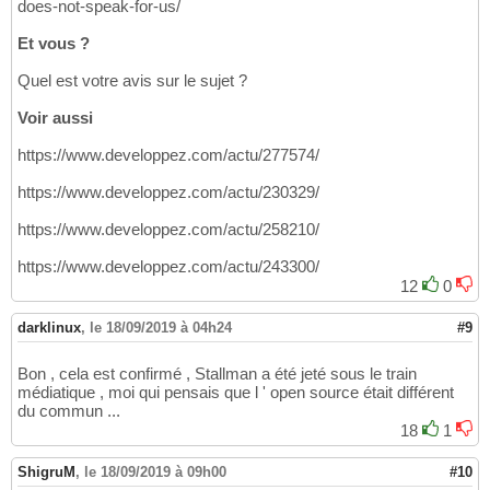
does-not-speak-for-us/
Et vous ?
Quel est votre avis sur le sujet ?
Voir aussi
https://www.developpez.com/actu/277574/
https://www.developpez.com/actu/230329/
https://www.developpez.com/actu/258210/
https://www.developpez.com/actu/243300/
12
0
darklinux
,
le 18/09/2019 à 04h24
#9
Bon , cela est confirmé , Stallman a été jeté sous le train
médiatique , moi qui pensais que l ' open source était différent
du commun ...
18
1
ShigruM
,
le 18/09/2019 à 09h00
#10