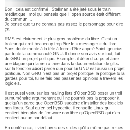
Bon , cela est confirmé , Stallman a été jeté sous le train
médiatique , moi qui pensais que l ' open source était différent
du commun ...
Je pense que tu ne connais pas assez le personnage pour dire
ça.
RMS est clairement le plus gros problème du libre. C'est un
trolleur qui croit beaucoup trop être le « messager » du libre.
Sans doute monté à la tête à force d'être appelé Saint Ignucius
par toute la communauté GNU. Il donne son avis sur tout, fait
de GNU un projet politique. Exemple : il défend corps et âme
une blague qui n'a rien à faire dans la documentation de glibc
sur la fonction
abort
parce que pour lui GNU est aussi un projet
politique. Non GNU n'est pas un projet politique, la politique tu la
gardes pour toi, tu ne fais pas passer tes opinions à travers les
logiciels.
Il est aussi venu sur les mailing lists d'OpenBSD poser un troll
surnuménaire argumentant qu'il ne pourrait pas la proposer à
quelqu'un parce que OpenBSD suggère d'installer des logiciels
non libres. Sauf qu'en bel hypocrite, il conseille Linux qui
contient bien plus de firmware non libre qu'OpenBSD qui n'en
contient aucun par défaut.
En conférence, il vient avec des slides qu'il a même pas relues