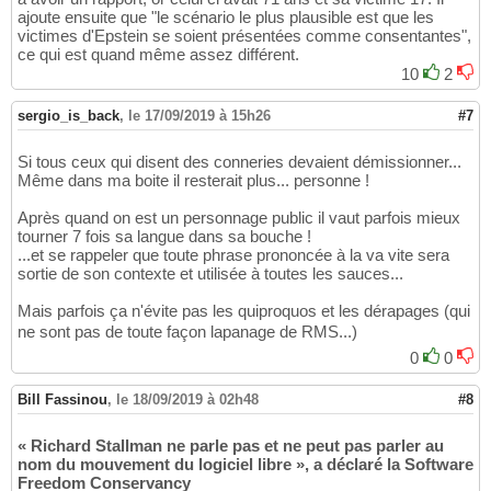
ajoute ensuite que "le scénario le plus plausible est que les
victimes d'Epstein se soient présentées comme consentantes",
ce qui est quand même assez différent.
10
2
sergio_is_back
,
le 17/09/2019 à 15h26
#7
Si tous ceux qui disent des conneries devaient démissionner...
Même dans ma boite il resterait plus... personne !
Après quand on est un personnage public il vaut parfois mieux
tourner 7 fois sa langue dans sa bouche !
...et se rappeler que toute phrase prononcée à la va vite sera
sortie de son contexte et utilisée à toutes les sauces...
Mais parfois ça n'évite pas les quiproquos et les dérapages (qui
ne sont pas de toute façon lapanage de RMS...)
0
0
Bill Fassinou
,
le 18/09/2019 à 02h48
#8
« Richard Stallman ne parle pas et ne peut pas parler au
nom du mouvement du logiciel libre », a déclaré la Software
Freedom Conservancy