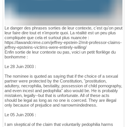
Le danger des phrases sorties de leur contexte, c'est qu'on peut
leur faire dire tout et n'importe quoi. La réalité est un peu plus
compliquée que cela et surtout plus nuancée :
https://lawandcrime.com/jeffrey-epstein-2/mit-professor-claims-
jeffrey-epsteins-victims-were-entirely-willing/
Enfin sortie de leur contexte ou pas, voici un petit florilège du
bonhomme :
Le 28 Juin 2003 :
The nominee is quoted as saying that if the choice of a sexual
partner were protected by the Constitution, "prostitution,
adultery, necrophilia, bestiality, possession of child pornography,
and even incest and pedophilia" also would be. He is probably
mistaken, legally--but that is unfortunate. All of these acts
should be legal as long as no one is coerced. They are illegal
only because of prejudice and narrowmindedness.
Le 05 Juin 2006 :
I am skeptical of the claim that voluntarily pedophilia harms