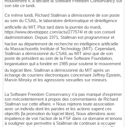
mouvement », a déclaré la Software Freedom Conservancy sur
son site ce lundi.
Ce même lundi, Richard Stallman a démissionné de son poste
au sein du CSAIL, le laboratoire dinformatique et dintelligence
artificielle du MIT. Plus tard dans la journée du mardi,
https://www.developpez.com/actu/277574/ et de son conseil
dadministration. Depuis 1971, Stallman est programmeur et
hacker au département de recherche en intelligence artificielle
du Massachusetts Institute of Technology (MIT). Cependant,
Stallman a démissionné du CSAIL au MIT ainsi que de son
poste de président au sein de la Free Software Foundation,
lorganisation quil a fondée en 1985 pour soutenir le mouvement
du logiciel libre. Stallman a démissionné du MIT après un
échange de courriers électroniques concernant Jeffrey Epstein,
Marvin Minsky et les agressions sexuelles sur mineurs.
La Software Freedom Conservancy n'a pas manqué d'exprimer
son mécontentement à propos des commentaires de Richard
Stallman sur cette affaire. « Nous rejetons toute association
avec un individu dont les paroles et les actions sapent ces
objectifs [la promotion du logiciel libre]. Nous attendons avec
impatience de voir l'action de la FSF dans ce domaine et tenons
à souligner que permettre à Stallman de continuer à occuper