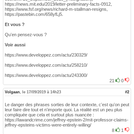
https://news.mit.edu/2019/letter-preliminary-facts-0912,
https://www.fsf.org/news/richard-m-stallman-resigns,
https://pastebin.com/658yfLj5.
Et vous ?
Qu'en pensez-vous ?
Voir aussi
https://www.developpez.com/actu/230329/
https://www.developpez.com/actu/258210/
https://www.developpez.com/actu/243300/
21
0
Volgaan
,
le 17/09/2019 à 14h23
#2
Le danger des phrases sorties de leur contexte, c'est qu'on peut
leur faire dire tout et n'importe quoi. La réalité est un peu plus
compliquée que cela et surtout plus nuancée :
https://lawandcrime.com/jeffrey-epstein-2/mit-professor-claims-
jeffrey-epsteins-victims-were-entirely-willing/
8
1